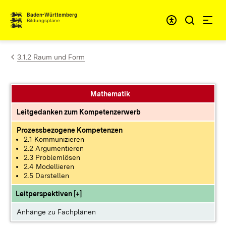
Zum Inhalt springen
Baden-Württemberg
Bildungspläne
3.1.2 Raum und Form
Mathematik
Leitgedanken zum Kompetenzerwerb
Prozessbezogene Kompetenzen
2.1 Kommunizieren
2.2 Argumentieren
2.3 Problemlösen
2.4 Modellieren
2.5 Darstellen
Leitperspektiven [+]
Anhänge zu Fachplänen