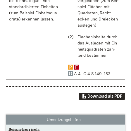
die Sinn­haf­tig­keit von
ver­glei­chen (zum Bei­
stan­dar­di­sier­ten Ein­hei­ten
spiel Flä­chen mit
(zum Bei­spiel Ein­heits­qua­
Qua­dra­ten, Recht­
dra­te) er­ken­nen las­sen.
ecken und Drei­ecken
aus­le­gen)
(2)
Flä­chen­in­hal­te durch
das Aus­le­gen mit Ein­
heits­qua­dra­ten zäh­
lend be­stim­men
A 4 -C 4 S.149–153
Download als PDF
Umsetzungshilfen
Beispielcurricula