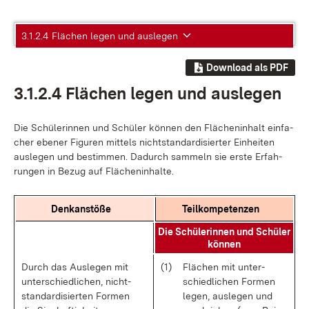
3.1.2.4 Flächen legen und auslegen
Download als PDF
3.1.2.4 Flä­chen le­gen und aus­le­gen
Die Schü­le­rin­nen und Schü­ler kön­nen den Flä­chen­in­halt ein­fa­
cher ebe­ner Fi­gu­ren mit­tels nicht­stan­dar­di­sier­ter Ein­hei­ten
aus­le­gen und be­stim­men. Da­durch sam­meln sie ers­te Er­fah­
run­gen in Be­zug auf Flä­chen­in­hal­te.
Denk­an­stö­ße
Teil­kom­pe­ten­zen
Die Schü­le­rin­nen und Schü­ler
kön­nen
Durch das Aus­le­gen mit
(1)
Flä­chen mit un­ter­
un­ter­schied­li­chen, nicht­
schied­li­chen For­men
stan­dar­di­sier­ten For­men
le­gen, aus­le­gen und