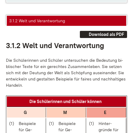
3.1.2 Welt und Verantwortung
Download als PDF
3.1.2 Welt und Ver­ant­wor­tung
Die Schü­le­rin­nen und Schü­ler un­ter­su­chen die Be­deu­tung bi­
bli­scher Tex­te für ein ge­rech­tes Zu­sam­men­le­ben. Sie set­zen
sich mit der Deu­tung der Welt als Schöp­fung aus­ein­an­der. Sie
ent­wi­ckeln und ge­stal­ten Bei­spie­le für fai­res und nach­hal­ti­ges
Han­deln.
Die Schü­le­rin­nen und Schü­ler kön­nen
G
M
E
(1)
Bei­spie­le
(1)
Bei­spie­le
(1)
Hin­ter­
für Ge­
für Ge­
grün­de für