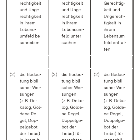
rech­tig­keit
rech­tig­keit
Ge­rech­tig­
und Un­ge­
und Un­ge­
keit und
rech­tig­keit
rech­tig­keit
Un­ge­rech­
in ih­rem
in ih­rem
tig­keit in
Lebens­
Lebens­um­
ih­rem
um­feld be­
feld un­ter­
Lebens­um­
schrei­ben
su­chen
feld ent­fal­
ten
(2)
die Be­deu­
(2)
die Be­deu­
(2)
die Be­deu­
tung bi­bli­
tung bi­bli­
tung bi­bli­
scher Wei­
scher Wei­
scher Wei­
sun­gen
sun­gen
sun­gen
(z. B. De­
(z. B. De­ka­
(z. B. De­ka­
ka­log, Gol­
log, Gol­de­
log, Gol­de­
de­ne Re­
ne Re­gel,
ne Re­gel,
gel, Dop­
Dop­pel­ge­
Dop­pel­ge­
pel­ge­bot
bot der
bot der
der Lie­be)
Lie­be) für
Lie­be) für