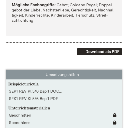
Mög­li­che Fach­be­grif­fe:
Ge­bot; Gol­de­ne Re­gel; Dop­pel­
ge­bot der Lie­be; Nächs­ten­lie­be; Ge­rech­tig­keit; Nach­hal­
tig­keit; Kin­der­rech­te; Kin­der­ar­beit; Tier­schutz; Streit­
schlich­tung
Download als PDF
Umsetzungshilfen
Beispielcurricula
SEK1 REV Kl.5/6 Bsp.1 DOC...
SEK1 REV Kl.5/6 Bsp.1 PDF
Unterrichtsmaterialien
Geschnitten
Speechless