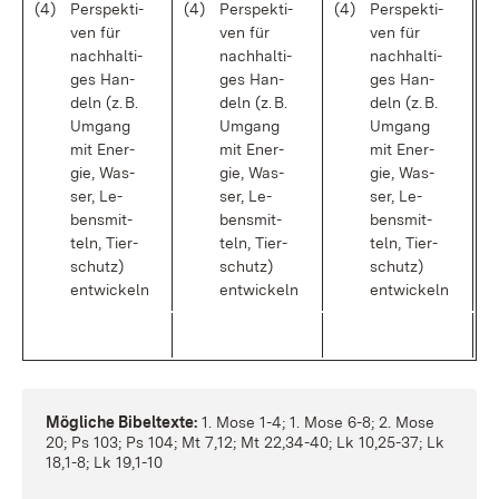
(4)
Per­spek­ti­
(4)
Per­spek­ti­
(4)
Per­spek­ti­
ven für
ven für
ven für
nach­hal­ti­
nach­hal­ti­
nach­hal­ti­
ges Han­
ges Han­
ges Han­
deln (z. B.
deln (z. B.
deln (z. B.
Um­gang
Um­gang
Um­gang
mit En­er­
mit En­er­
mit En­er­
gie, Was­
gie, Was­
gie, Was­
ser, Le­
ser, Le­
ser, Le­
bens­mit­
bens­mit­
bens­mit­
teln, Tier­
teln, Tier­
teln, Tier­
schutz)
schutz)
schutz)
ent­wi­ckeln
ent­wi­ckeln
ent­wi­ckeln
Mög­li­che Bi­bel­tex­te:
1. Mo­se 1-4; 1. Mo­se 6-8; 2. Mo­se
20; Ps 103; Ps 104; Mt 7,12; Mt 22,34-40; Lk 10,25-37; Lk
18,1-8; Lk 19,1-10