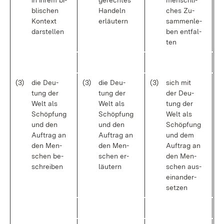
in ih­rem bi­
ge­rech­tes
men­sch­li­
bli­schen
Han­deln
ches Zu­
Kon­text
er­läu­tern
sam­men­le­
dar­stel­len
ben ent­fal­
ten
(3)
die Deu­
(3)
die Deu­
(3)
sich mit
tung der
tung der
der Deu­
Welt als
Welt als
tung der
Schöp­fung
Schöp­fung
Welt als
und den
und den
Schöp­fung
Auf­trag an
Auf­trag an
und dem
den Men­
den Men­
Auf­trag an
schen be­
schen er­
den Men­
schrei­ben
läu­tern
schen aus­
ein­an­der­
set­zen