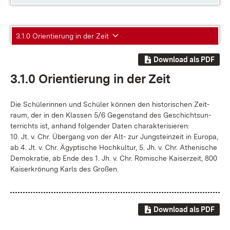
3.1.0 Orientierung in der Zeit
Download als PDF
3.1.0 Ori­en­tie­rung in der Zeit
Die Schü­le­rin­nen und Schü­ler kön­nen den his­to­ri­schen Zeit­
raum, der in den Klas­sen 5/6 Ge­gen­stand des Ge­schichts­un­
ter­richts ist, an­hand fol­gen­der Da­ten cha­rak­te­ri­sie­ren:
10. Jt. v. Chr. Über­gang von der Alt- zur Jung­stein­zeit in Eu­ro­pa,
ab 4. Jt. v. Chr. Ägyp­ti­sche Hoch­kul­tur, 5. Jh. v. Chr. Athe­ni­sche
De­mo­kra­tie, ab En­de des 1. Jh. v. Chr. Rö­mi­sche Kai­ser­zeit, 800
Kai­ser­krö­nung Karls des Gro­ßen.
Download als PDF