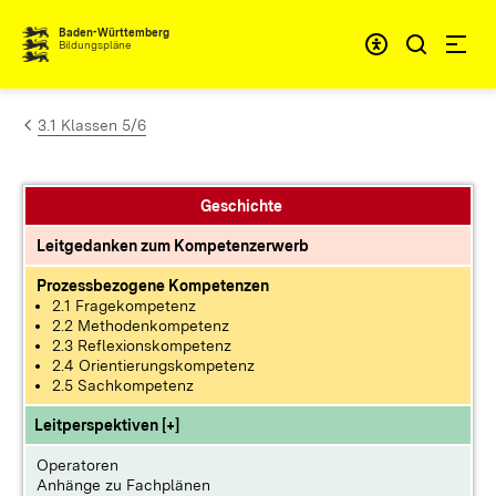
Zum Inhalt springen
Baden-Württemberg
Bildungspläne
3.1 Klassen 5/6
Geschichte
Leitgedanken zum Kompetenzerwerb
Prozessbezogene Kompetenzen
2.1 Fragekompetenz
2.2 Methodenkompetenz
2.3 Reflexionskompetenz
2.4 Orientierungskompetenz
2.5 Sachkompetenz
Leitperspektiven [+]
Operatoren
Anhänge zu Fachplänen