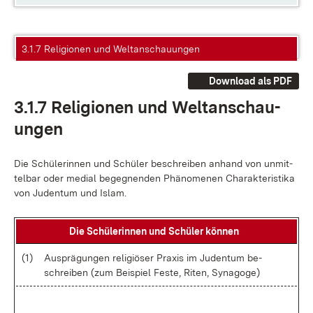
3.1.7 Religionen und Weltanschauungen
Download als PDF
3.1.7 Re­li­gio­nen und Welt­an­schau­
un­gen
Die Schü­le­rin­nen und Schü­ler be­schrei­ben an­hand von un­mit­
tel­bar oder me­di­al be­geg­nen­den Phä­no­me­nen Cha­rak­te­ris­ti­ka
von Ju­den­tum und Is­lam.
Die Schü­le­rin­nen und Schü­ler kön­nen
(1)
Aus­prä­gun­gen re­li­giö­ser Pra­xis im Ju­den­tum be­
schrei­ben (zum Bei­spiel Fes­te, Ri­ten, Sy­nago­ge)