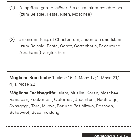
(2)
Aus­prä­gun­gen re­li­giö­ser Pra­xis im Is­lam be­schrei­ben
(zum Bei­spiel Fes­te, Ri­ten, Mo­schee)
(3)
an ei­nem Bei­spiel Chris­ten­tum, Ju­den­tum und Is­lam
(zum Bei­spiel Fes­te, Ge­bet, Got­tes­haus, Be­deu­tung
Abra­hams) ver­glei­chen
Mög­li­che Bi­bel­tex­te:
1. Mo­se 16; 1. Mo­se 17; 1. Mo­se 21,1-
4; 1. Mo­se 22
Mög­li­che Fach­be­grif­fe:
Is­lam; Mus­lim; Ko­ran; Mo­schee;
Ra­ma­dan; Zu­cker­fest; Op­fer­fest; Ju­den­tum; Nach­fol­ge;
Sy­nago­ge; To­ra; Mik­we; Bar und Bat Miz­wa; Pes­sach;
Scha­wuot; Be­schnei­dung
Download als PDF