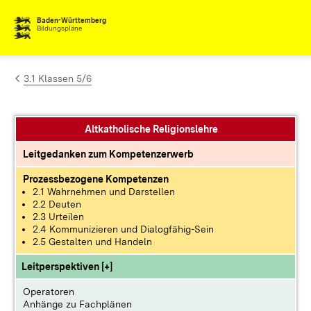
Zum Inhalt springen
Baden-Württemberg
Bildungspläne
3.1 Klassen 5/6
Altkatholische Religionslehre
Leitgedanken zum Kompetenzerwerb
Prozessbezogene Kompetenzen
2.1 Wahrnehmen und Darstellen
2.2 Deuten
2.3 Urteilen
2.4 Kommunizieren und Dialogfähig-Sein
2.5 Gestalten und Handeln
Leitperspektiven [+]
Operatoren
Anhänge zu Fachplänen