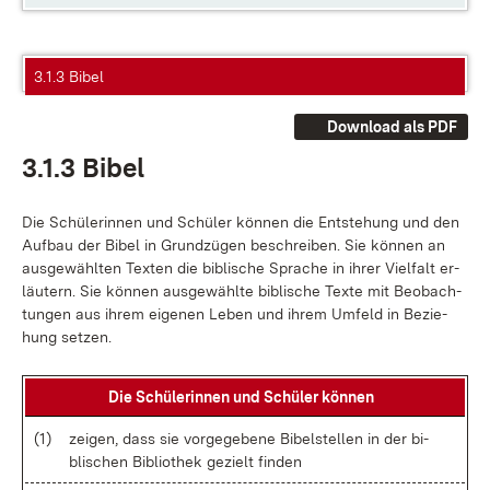
3.1.3 Bibel
Download als PDF
3.1.3 Bi­bel
Die Schü­le­rin­nen und Schü­ler kön­nen die Ent­ste­hung und den
Auf­bau der Bi­bel in Grund­zü­gen be­schrei­ben. Sie kön­nen an
aus­ge­wähl­ten Tex­ten die bi­bli­sche Spra­che in ih­rer Viel­falt er­
läu­tern. Sie kön­nen aus­ge­wähl­te bi­bli­sche Tex­te mit Be­ob­ach­
tun­gen aus ih­rem ei­ge­nen Le­ben und ih­rem Um­feld in Be­zie­
hung set­zen.
Die Schü­le­rin­nen und Schü­ler kön­nen
(1)
zei­gen, dass sie vor­ge­ge­be­ne Bi­bel­stel­len in der bi­
bli­schen Bi­blio­thek ge­zielt fin­den