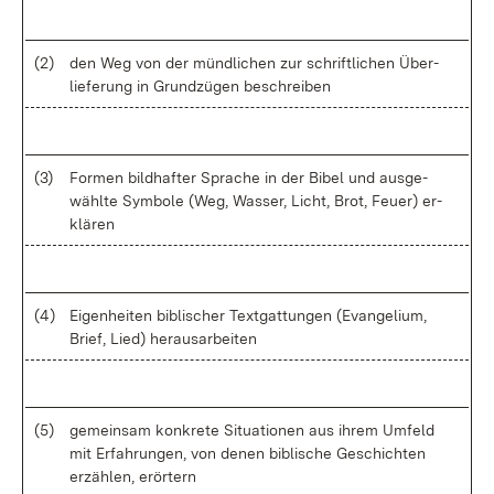
(2)
den Weg von der münd­li­chen zur schrift­li­chen Über­
lie­fe­rung in Grund­zü­gen be­schrei­ben
(3)
For­men bild­haf­ter Spra­che in der Bi­bel und aus­ge­
wähl­te Sym­bo­le (Weg, Was­ser, Licht, Brot, Feu­er) er­
klä­ren
(4)
Ei­gen­hei­ten bi­bli­scher Text­gat­tun­gen (Evan­ge­li­um,
Brief, Lied) her­aus­ar­bei­ten
(5)
ge­mein­sam kon­kre­te Si­tua­tio­nen aus ih­rem Um­feld
mit Er­fah­run­gen, von de­nen bi­bli­sche Ge­schich­ten
er­zäh­len, er­ör­tern