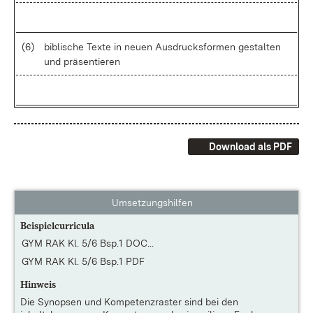
(6)
bi­bli­sche Tex­te in neu­en Aus­drucks­for­men ge­stal­ten
und prä­sen­tie­ren
Download als PDF
Umsetzungshilfen
Beispielcurricula
GYM RAK Kl. 5/6 Bsp.1 DOC...
GYM RAK Kl. 5/6 Bsp.1 PDF
Hinweis
Die
Synopsen und Kompetenzraster
sind bei den