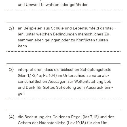
und Um­welt be­wah­ren oder ge­fähr­den
(2)
an Bei­spie­len aus Schu­le und Lebens­um­feld dar­stel­
len, un­ter wel­chen Be­din­gun­gen men­sch­li­ches Zu­
sam­men­le­ben ge­lin­gen oder zu Kon­flik­ten füh­ren
kann
(3)
in­ter­pre­tie­ren, dass die bi­bli­schen Schöp­fungs­tex­te
(Gen 1,1-2,4a; Ps 104) im Un­ter­schied zu na­tur­wis­
sen­schaft­li­chen Aus­sa­gen zur Wel­tent­ste­hung Lob
und Dank für Got­tes Schöp­fung zum Aus­druck brin­
gen
(4)
die Be­deu­tung der Gol­de­nen Re­gel (Mt 7,12) und des
Ge­bots der Nächs­ten­lie­be (Lev 19,18) für den Um­