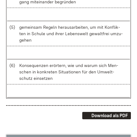
gang mit­ein­an­der be­grün­den
(5)
ge­mein­sam Re­geln her­aus­ar­bei­ten, um mit Kon­flik­
ten in Schu­le und ih­rer Le­bens­welt ge­walt­frei um­zu­
ge­hen
(6)
Kon­se­quen­zen er­ör­tern, wie und war­um sich Men­
schen in kon­kre­ten Si­tua­tio­nen für den Um­welt­
schutz ein­set­zen
Download als PDF