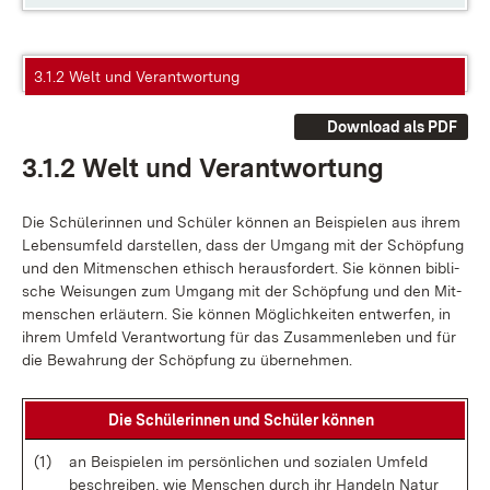
3.1.2 Welt und Verantwortung
Download als PDF
3.1.2 Welt und Ver­ant­wor­tung
Die Schü­le­rin­nen und Schü­ler kön­nen an Bei­spie­len aus ih­rem
Lebens­um­feld dar­stel­len, dass der Um­gang mit der Schöp­fung
und den Mit­men­schen ethisch her­aus­for­dert. Sie kön­nen bi­bli­
sche Wei­sun­gen zum Um­gang mit der Schöp­fung und den Mit­
men­schen er­läu­tern. Sie kön­nen Mög­lich­kei­ten ent­wer­fen, in
ih­rem Um­feld Ver­ant­wor­tung für das Zu­sam­men­le­ben und für
die Be­wah­rung der Schöp­fung zu über­neh­men.
Die Schü­le­rin­nen und Schü­ler kön­nen
(1)
an Bei­spie­len im per­sön­li­chen und so­zia­len Um­feld
be­schrei­ben, wie Men­schen durch ihr Han­deln Na­tur