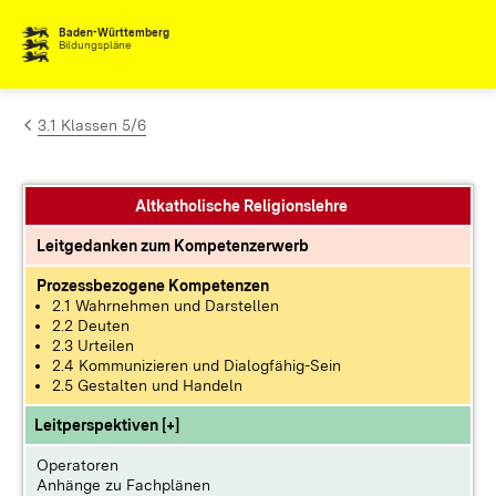
Zum Inhalt springen
Baden-Württemberg
Bildungspläne
3.1 Klassen 5/6
Altkatholische Religionslehre
Leitgedanken zum Kompetenzerwerb
Prozessbezogene Kompetenzen
2.1 Wahrnehmen und Darstellen
2.2 Deuten
2.3 Urteilen
2.4 Kommunizieren und Dialogfähig-Sein
2.5 Gestalten und Handeln
Leitperspektiven [+]
Operatoren
Anhänge zu Fachplänen