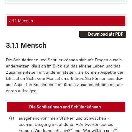
3.1.1 Mensch
Download als PDF
3.1.1 Mensch
Die Schü­le­rin­nen und Schü­ler kön­nen sich mit Fra­gen aus­ein­
an­der­set­zen, die sich im Blick auf das ei­ge­ne Le­ben und das
Zu­sam­men­le­ben mit an­de­ren stel­len. Sie kön­nen As­pek­te der
bi­bli­schen Sicht vom Men­schen er­klä­ren. Sie kön­nen aus die­
sen As­pek­ten Kon­se­quen­zen für das Zu­sam­men­le­ben mit an­
de­ren auf­zei­gen.
Die Schü­le­rin­nen und Schü­ler kön­nen
(1)
aus­ge­hend von ih­ren Stär­ken und Schwä­chen –
auch im Um­gang mit an­de­ren – Ant­wor­ten auf die
Fra­gen „Wer kann ich sein?“ und „Wer will ich sein?“