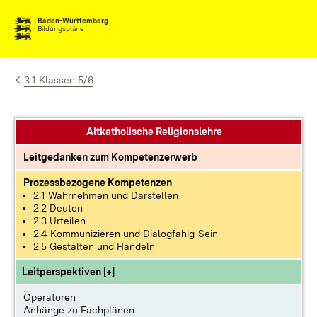
Zum Inhalt springen
Baden-Württemberg
Bildungspläne
3.1 Klassen 5/6
Altkatholische Religionslehre
Leitgedanken zum Kompetenzerwerb
Prozessbezogene Kompetenzen
2.1 Wahrnehmen und Darstellen
2.2 Deuten
2.3 Urteilen
2.4 Kommunizieren und Dialogfähig-Sein
2.5 Gestalten und Handeln
Leitperspektiven [+]
Operatoren
Anhänge zu Fachplänen