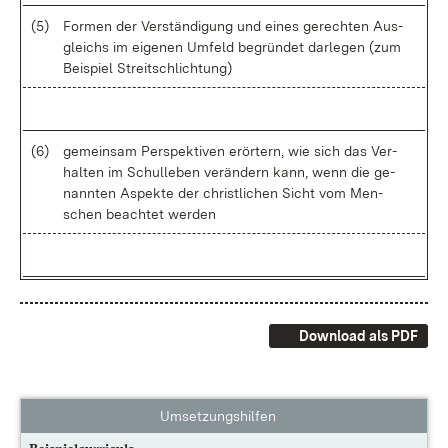
(5)
For­men der Ver­stän­di­gung und ei­nes ge­rech­ten Aus­
gleichs im ei­ge­nen Um­feld be­grün­det dar­le­gen (zum
Bei­spiel Streit­schlich­tung)
(6)
ge­mein­sam Per­spek­ti­ven er­ör­tern, wie sich das Ver­
hal­ten im Schul­le­ben ver­än­dern kann, wenn die ge­
nann­ten As­pek­te der christ­li­chen Sicht vom Men­
schen be­ach­tet wer­den
Download als PDF
Umsetzungshilfen