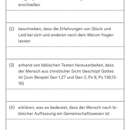
er­schlie­ßen
(2)
be­schrei­ben, dass die Er­fah­run­gen von Glück und
Leid bei sich und an­de­ren nach dem War­um fra­gen
las­sen
(3)
an­hand von bi­bli­schen Tex­ten her­aus­ar­bei­ten, dass
der Mensch aus christ­li­cher Sicht Ge­schöpf Got­tes
ist (zum Bei­spiel Gen 1,27 und Gen 2; Ps 8; Ps 139,13-
16)
(4)
er­klä­ren, was es be­deu­tet, dass der Mensch nach bi­
bli­scher Auf­fas­sung ein Ge­mein­schafts­we­sen ist