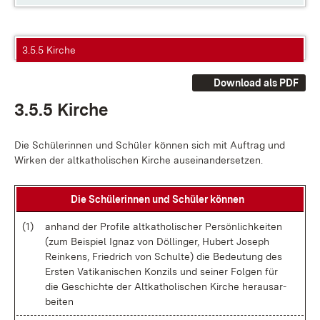
3.5.5 Kirche
Download als PDF
3.5.5 Kir­che
Die Schü­le­rin­nen und Schü­ler kön­nen sich mit Auf­trag und
Wir­ken der alt­ka­tho­li­schen Kir­che aus­ein­an­der­set­zen.
Die Schü­le­rin­nen und Schü­ler kön­nen
(1)
an­hand der Pro­fi­le alt­ka­tho­li­scher Per­sön­lich­kei­ten
(zum Bei­spiel Ignaz von Döl­lin­ger, Hu­bert Jo­seph
Rein­kens, Fried­rich von Schul­te) die Be­deu­tung des
Ers­ten Va­ti­ka­ni­schen Kon­zils und sei­ner Fol­gen für
die Ge­schich­te der Alt­ka­tho­li­schen Kir­che her­aus­ar­
bei­ten