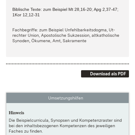
Bi­bli­sche Tex­te: zum Bei­spiel Mt 28,16-20; Apg 2,37-47;
1Kor 12,12-31
Fach­be­grif­fe: zum Bei­spiel Un­fehl­bar­keits­dog­ma, Ut­
rech­ter Uni­on, Apos­to­li­sche Suk­zes­si­on, alt­ka­tho­li­sche
Syn­oden, Öku­me­ne, Amt, Sa­kra­men­te
Download als PDF
Umsetzungshilfen
Hinweis
Die
Beispielcurricula, Synopsen und Kompetenzraster
sind
bei den inhaltsbezogenen Kompetenzen des jeweiligen
Faches zu finden.