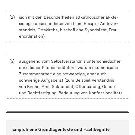
(2)
sich mit den Be­son­der­hei­ten alt­ka­tho­li­scher Ek­kle­
sio­lo­gie aus­ein­an­der­set­zen (zum Bei­spiel Amts­ver­
ständ­nis, Orts­kir­che, bi­schöf­li­che Syn­oda­li­tät, Frau­
en­or­di­na­ti­on)
(3)
aus­ge­hend vom Selbst­ver­ständ­nis un­ter­schied­li­cher
christ­li­cher Kir­chen er­läu­tern, war­um öku­me­ni­sche
Zu­sam­men­ar­beit ei­ne not­wen­di­ge, aber auch
schwie­ri­ge Auf­ga­be ist (zum Bei­spiel Ver­ständ­nis
von Kir­che, Amt, Sa­kra­ment, Of­fen­ba­rung, Gna­de
und Recht­fer­ti­gung; Be­deu­tung von Kon­fes­sio­na­li­tät)
Emp­foh­le­ne Grund­la­gen­tex­te und Fach­be­grif­fe