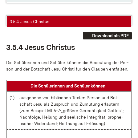
3.5.4 Jesus Christus
Download als PDF
3.5.4 Je­sus Chris­tus
Die Schü­le­rin­nen und Schü­ler kön­nen die Be­deu­tung der Per­
son und der Bot­schaft Je­su Chris­ti für den Glau­ben ent­fal­ten.
Die Schü­le­rin­nen und Schü­ler kön­nen
(1)
aus­ge­hend von bi­bli­schen Tex­ten Per­son und Bot­
schaft Je­su als Zu­spruch und Zu­mu­tung er­läu­tern
(zum Bei­spiel Mt 5-7:„grö­ße­re Ge­rech­tig­keit Got­tes“;
Nach­fol­ge; Hei­lung und see­li­sche In­te­gri­tät; pro­phe­
ti­scher Wi­der­stand; Hoff­nung auf Er­lö­sung)