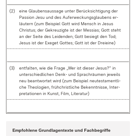
(2)
ei­ne Glau­bens­aus­sa­ge un­ter Be­rück­sich­ti­gung der
Pas­si­on Je­su und des Auf­er­we­ckungs­glau­bens er­
läu­tern (zum Bei­spiel Gott wird Mensch in Je­sus
Chris­tus; der Ge­kreu­zig­te ist der Mes­si­as; Gott steht
an der Sei­te des Lei­den­den; Gott be­siegt den Tod;
Je­sus ist der Ex­eget Got­tes; Gott ist der Drei­ei­ne)
(3)
ent­fal­ten, wie die Fra­ge „Wer ist die­ser Je­sus?“ in
un­ter­schied­li­chen Denk- und Sprach­räu­men je­weils
neu be­ant­wor­tet wird (zum Bei­spiel neu­tes­ta­ment­li­
che Theo­lo­gi­en, früh­christ­li­che Be­kennt­nis­se, In­ter­
pre­ta­tio­nen in Kunst, Film, Li­te­ra­tur)
Emp­foh­le­ne Grund­la­gen­tex­te und Fach­be­grif­fe