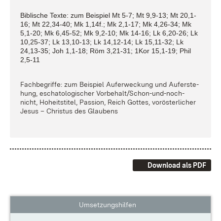
Bi­bli­sche Tex­te: zum Bei­spiel Mt 5-7; Mt 9,9-13; Mt 20,1-
16; Mt 22,34-40; Mk 1,14f.; Mk 2,1-17; Mk 4,26-34; Mk
5,1-20; Mk 6,45-52; Mk 9,2-10; Mk 14-16; Lk 6,20-26; Lk
10,25-37; Lk 13,10-13; Lk 14,12-14; Lk 15,11-32; Lk
24,13-35; Joh 1,1-18; Röm 3,21-31; 1Kor 15,1-19; Phil
2,5-11
Fach­be­grif­fe: zum Bei­spiel Auf­er­we­ckung und Auf­er­ste­
hung, es­cha­to­lo­gi­scher Vor­be­hal­t/Schon-un­d-noch-
nicht, Ho­heits­ti­tel, Pas­si­on, Reich Got­tes, vor­ös­ter­li­cher
Je­sus – Chris­tus des Glau­bens
Download als PDF
Umsetzungshilfen