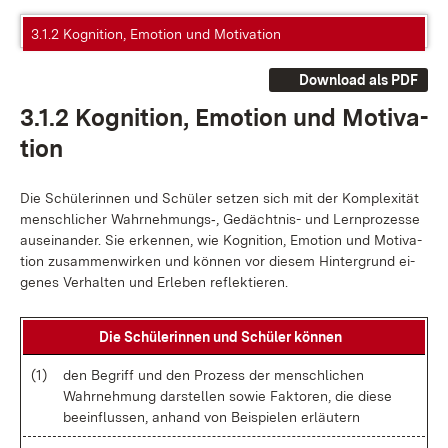
3.1.2 Kognition, Emotion und Motivation
Download als PDF
3.1.2 Ko­gni­ti­on, Emo­ti­on und Mo­ti­va­
ti­on
Die Schü­le­rin­nen und Schü­ler set­zen sich mit der Kom­ple­xi­tät
men­sch­li­cher Wahr­neh­mungs‑, Ge­dächt­nis- und Lern­pro­zes­se
aus­ein­an­der. Sie er­ken­nen, wie Ko­gni­ti­on, Emo­ti­on und Mo­ti­va­
ti­on zu­sam­men­wir­ken und kön­nen vor die­sem Hin­ter­grund ei­
ge­nes Ver­hal­ten und Er­le­ben re­flek­tie­ren.
Die Schü­le­rin­nen und Schü­ler kön­nen
(1)
den Be­griff und den Pro­zess der men­sch­li­chen
Wahr­neh­mung dar­stel­len so­wie Fak­to­ren, die die­se
be­ein­flus­sen, an­hand von Bei­spie­len er­läu­tern