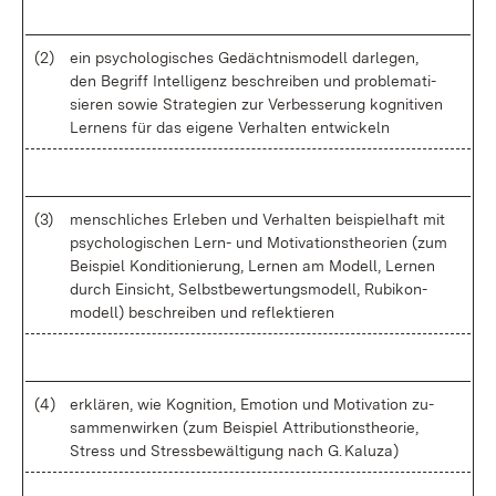
(2)
ein psy­cho­lo­gi­sches Ge­dächt­nis­mo­dell dar­le­gen,
den Be­griff In­tel­li­genz be­schrei­ben und pro­ble­ma­ti­
sie­ren so­wie Stra­te­gi­en zur Ver­bes­se­rung ko­gni­ti­ven
Ler­nens für das ei­ge­ne Ver­hal­ten ent­wi­ckeln
(3)
men­sch­li­ches Er­le­ben und Ver­hal­ten bei­spiel­haft mit
psy­cho­lo­gi­schen Lern- und Mo­ti­va­ti­ons­theo­ri­en (zum
Bei­spiel Kon­di­tio­nie­rung, Ler­nen am Mo­dell, Ler­nen
durch Ein­sicht, Selbst­be­wer­tungs­mo­dell, Ru­bi­kon­
mo­dell) be­schrei­ben und re­flek­tie­ren
(4)
er­klä­ren, wie Ko­gni­ti­on, Emo­ti­on und Mo­ti­va­ti­on zu­
sam­men­wir­ken (zum Bei­spiel At­tri­bu­ti­ons­theo­rie,
Stress und Stress­be­wäl­ti­gung nach G. Kalu­za)