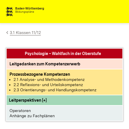
Zum Inhalt springen
Baden-Württemberg
Bildungspläne
3.1 Klassen 11/12
Psychologie – Wahlfach in der Oberstufe
Leitgedanken zum Kompetenzerwerb
Prozessbezogene Kompetenzen
2.1 Analyse- und Methodenkompetenz
2.2 Reflexions- und Urteilskompetenz
2.3 Orientierungs- und Handlungskompetenz
Leitperspektiven [+]
Operatoren
Anhänge zu Fachplänen