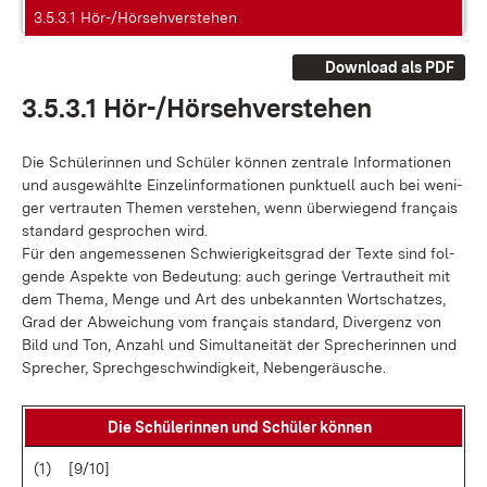
3.5.3.1 Hör-/Hörsehverstehen
Download als PDF
3.5.3.1 Hör-/Hör­seh­ver­ste­hen
Die Schü­le­rin­nen und Schü­ler kön­nen zen­tra­le In­for­ma­tio­nen
und aus­ge­wähl­te Ein­zel­in­for­ma­tio­nen punk­tu­ell auch bei we­ni­
ger ver­trau­ten The­men ver­ste­hen, wenn über­wie­gend
français
stan­dard
ge­spro­chen wird.
Für den an­ge­mes­se­nen Schwie­rig­keits­grad der Tex­te sind fol­
gen­de As­pek­te von Be­deu­tung: auch ge­rin­ge Ver­traut­heit mit
dem The­ma, Men­ge und Art des un­be­kann­ten Wort­schat­zes,
Grad der Ab­wei­chung vom
français stan­dard
, Di­ver­genz von
Bild und Ton, An­zahl und Si­mul­ta­nei­tät der Spre­che­rin­nen und
Spre­cher, Sprech­ge­schwin­dig­keit, Ne­ben­ge­räu­sche.
Die Schü­le­rin­nen und Schü­ler kön­nen
(1)
[9/10]