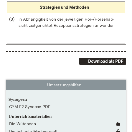
Stra­te­gi­en und Me­tho­den
(8)
in Ab­hän­gig­keit von der je­wei­li­gen Hör‑/Hör­se­h­ab­
sicht ziel­ge­rich­tet Re­zep­ti­ons­stra­te­gi­en an­wen­den
Download als PDF
Umsetzungshilfen
Synopsen
GYM F2 Synopse PDF
Unterrichtsmaterialien
Die Wütenden
Die brillante Mademoisell...