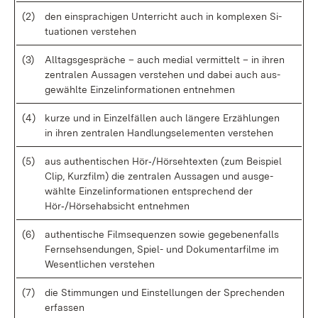
(2)
den ein­spra­chi­gen Un­ter­richt auch in kom­ple­xen Si­
tua­tio­nen ver­ste­hen
(3)
All­tags­ge­sprä­che – auch me­di­al ver­mit­telt – in ih­ren
zen­tra­len Aus­sa­gen ver­ste­hen und da­bei auch aus­
ge­wähl­te Ein­zel­in­for­ma­tio­nen ent­neh­men
(4)
kur­ze und in Ein­zel­fäl­len auch län­ge­re Er­zäh­lun­gen
in ih­ren zen­tra­len Hand­lungs­ele­men­ten ver­ste­hen
(5)
aus au­then­ti­schen Hör‑/Hör­seh­t­ex­ten (zum Bei­spiel
Clip, Kurz­film) die zen­tra­len Aus­sa­gen und aus­ge­
wähl­te Ein­zel­in­for­ma­tio­nen ent­spre­chend der
Hör‑/Hör­se­h­ab­sicht ent­neh­men
(6)
au­then­ti­sche Film­se­quen­zen so­wie ge­ge­be­nen­falls
Fern­seh­sen­dun­gen, Spiel- und Do­ku­men­tar­fil­me im
We­sent­li­chen ver­ste­hen
(7)
die Stim­mun­gen und Ein­stel­lun­gen der Spre­chen­den
er­fas­sen