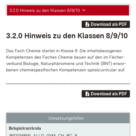
3.2.0 Hinweis zu den Klassen 8/9/10
Download als PDF
3.2.0 Hin­weis zu den Klas­sen 8/9/10
Das Fach Che­mie star­tet in Klas­se 8. Die in­halts­be­zo­ge­nen
Kom­pe­ten­zen des Fa­ches Che­mie bau­en auf den im Fä­cher­
ver­bund
Bio­lo­gie, Na­tur­phä­no­me­ne und Tech­nik (BNT)
er­wor­
be­nen che­mie­spe­zi­fi­schen Kom­pe­ten­zen spi­ral­cur­ri­cu­lar auf.
Download als PDF
Umsetzungshilfen
Beispielcurricula
BP2016BW_ALLG_GYM_CH_BC_8...