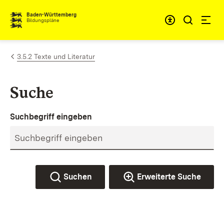
Zum Inhalt springen
Baden-Württemberg
Bildungspläne
3.5.2 Texte und Literatur
Suche
Suchbegriff eingeben
Suchen
Erweiterte Suche