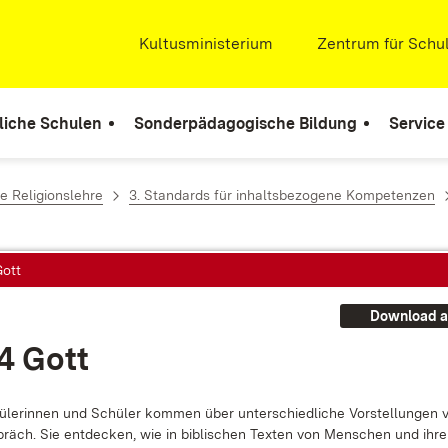
Extern:
Kultusministerium
(Öffnet in neuem Fenste
Extern:
Zentrum für Schul
liche Schulen
Sonderpädagogische Bildung
Service
e Religionslehre
3. Standards für inhaltsbezogene Kompetenzen
Gott
Download a
.4 Gott
­le­rin­nen und Schü­ler kom­men über un­ter­schied­li­che Vor­stel­lun­gen
präch. Sie ent­de­cken, wie in bi­bli­schen Tex­ten von Men­schen und ih­re