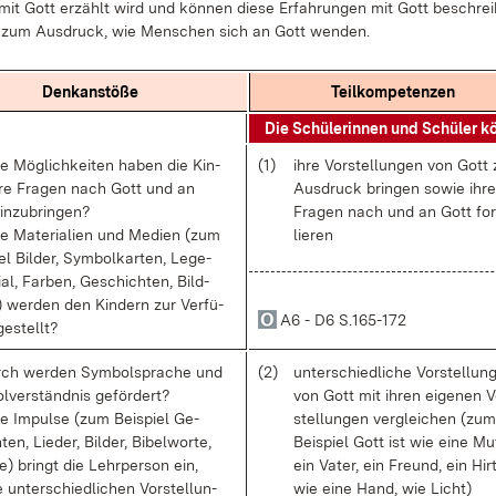
mit Gott er­zählt wird und kön­nen die­se Er­fah­run­gen mit Gott be­schrei
n zum Aus­druck, wie Men­schen sich an Gott wen­den.
Denk­an­stö­ße
Teil­kom­pe­ten­zen
Die Schü­le­rin­nen und Schü­ler k
e Mög­lich­kei­ten ha­ben die Kin­
(1)
ih­re Vor­stel­lun­gen von Got
h­re Fra­gen nach Gott und an
Aus­druck brin­gen so­wie ih­re
in­zu­brin­gen?
Fra­gen nach und an Gott for
e Ma­te­ria­li­en und Me­di­en (zum
lie­ren
el Bil­der, Sym­bol­kar­ten, Le­ge­
i­al, Far­ben, Ge­schich­ten, Bild­
) wer­den den Kin­dern zur Ver­fü­
A6 - D6 S.165-172
e­stellt?
ch wer­den Sym­bol­spra­che und
(2)
un­ter­schied­li­che Vor­stel­lun
­ver­ständ­nis ge­för­dert?
von Gott mit ih­ren ei­ge­nen V
e Im­pul­se (zum Bei­spiel Ge­
stel­lun­gen ver­glei­chen (zum
ten, Lie­der, Bil­der, Bi­bel­wor­te,
Bei­spiel Gott ist wie ei­ne Mut
te) bringt die Lehr­per­son ein,
ein Va­ter, ein Freund, ein Hir­
un­ter­schied­li­chen Vor­stel­lun­
wie ei­ne Hand, wie Licht)