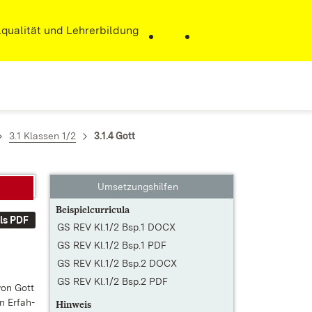
r)
qualität und Lehrerbildung
3.1 Klassen 1/2
3.1.4 Gott
Umsetzungshilfen
Beispielcurricula
ls PDF
GS REV Kl.1/2 Bsp.1 DOCX
GS REV Kl.1/2 Bsp.1 PDF
GS REV Kl.1/2 Bsp.2 DOCX
GS REV Kl.1/2 Bsp.2 PDF
 von Gott
n Er­fah­
Hinweis