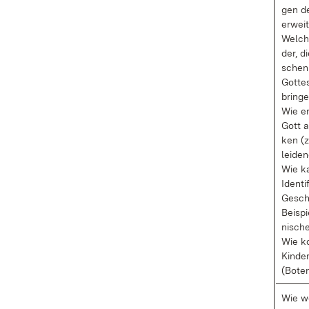
gen de
er­wei
Wel­ch
der, di
schen 
Got­te­
brin­g
Wie er­
Gott a
ken (z
lei­den
Wie ka
Iden­ti
Ge­schi
Bei­sp
ni­sch
Wie k
Kin­de
(Bo­te
Wie we