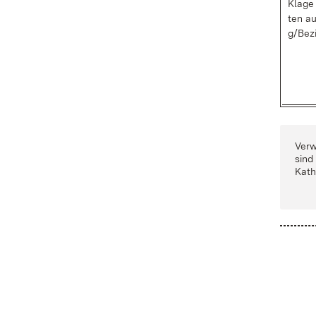
Kla­ge
ten au
g/Be­z
Ver­w
sind
Ka­th