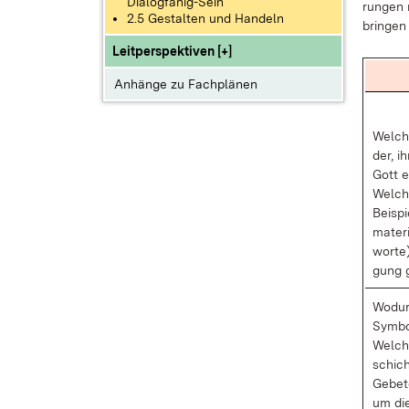
Dialogfähig-Sein
run­gen 
2.5 Gestalten und Handeln
brin­ge
Leitperspektiven [+]
Anhänge zu Fachplänen
Wel­ch
der, i
Gott e
Wel­ch
Bei­spi
ma­te­r
wor­te
gung g
Wo­dur
Sym­bol
Wel­ch
schich­
Ge­be­
um die 