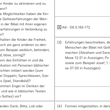
r Kin­der zu ak­ti­vie­ren und zu
­tern?
e Mög­lich­kei­ten ha­ben die Kin­
e Got­te­s­er­fah­run­gen der Men­
in der Bi­bel mit ih­ren ei­ge­nen
A6 - D6 S.165-172
s­er­fah­run­gen in Ver­bin­dung zu
en?
hal­ten die Kin­der die Frei­heit,
(3)
Er­fah­run­gen be­schrei­ben, di
uch als ganz an­de­ren zu den­
Men­schen der Bi­bel mit Got
um Bei­spiel weib­lich, be­hin­dert,
ma­chen (Abra­ham und Sa­ra,
d, bö­se, zor­nig)?
Mo­se 12-21 in Aus­zü­gen; Ps
nn das Ein­füh­len in und die
so­wie zum Bei­spiel Jo­sef, 1.
­fi­ka­ti­on mit Per­so­nen bi­bli­scher
se 37-50 in Aus­zü­gen)
ch­ten in­iti­iert wer­den (zum
iel Dop­peln, Sprech­bla­sen, Sze­
es Spiel, Stand­bild)?
om­men En­gel im Den­ken der
r und wie in bi­bli­schen Tex­ten
n Got­tes) vor?
r­den Dank, Bit­te, Lob oder
(4)
For­men mit­ge­stal­ten, in de­