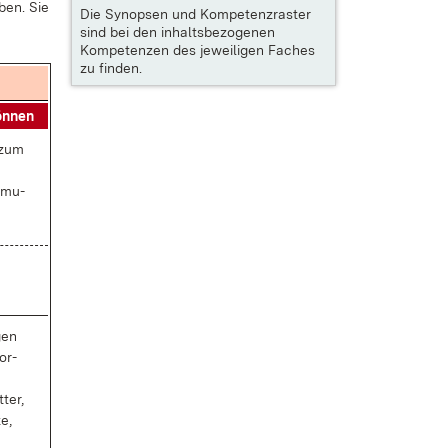
­ben. Sie
Die
Synopsen und Kompetenzraster
sind bei den inhaltsbezogenen
Kompetenzen des jeweiligen Faches
zu finden.
ön­nen
t zum
­mu­
­gen
or­
­ter,
te,