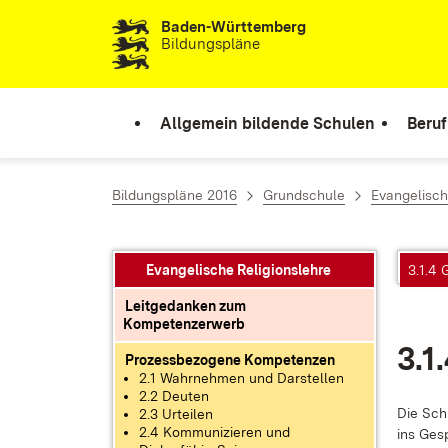
Baden-Württemberg
Zum Inhalt springen
Bildungspläne
Allgemein bildende Schulen
Beruf
Bildungspläne 2016
Grundschule
Evangelisch
Evangelische Religionslehre
3.1.4 
Leitgedanken zum
Kompetenzerwerb
3.1
Prozessbezogene Kompetenzen
2.1 Wahrnehmen und Darstellen
2.2 Deuten
Die Schü
2.3 Urteilen
2.4 Kommunizieren und
ins Ge­s