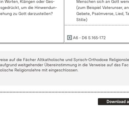
 in Wor­ten, Klän­gen oder Ges­
Men­schen sich an Gott wen
s­ge­drückt, um die Hin­wen­dun­
(zum Bei­spiel Va­ter­un­ser, an
ie­hung zu Gott dar­zu­stel­len?
Ge­be­te, Psalm­ver­se, Lied, T
Stil­le)
A6 - D6 S.165-172
ei­se auf die Fä­cher Alt­ka­tho­li­sche und Sy­risch-Or­tho­do­xe Re­li­gi­ons­l
 auf­grund weit­ge­hen­der Über­ein­stim­mung in die Ver­wei­se auf das Fa
o­li­sche Re­li­gi­ons­leh­re mit ein­ge­schlos­sen.
Download a