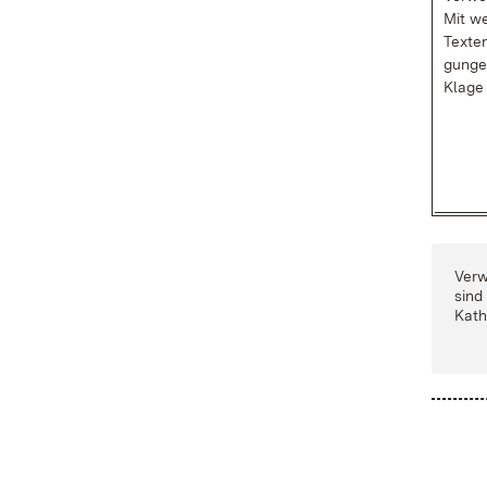
Mit we
Tex­te
gun­ge
Kla­ge
Ver­w
sind
Ka­th