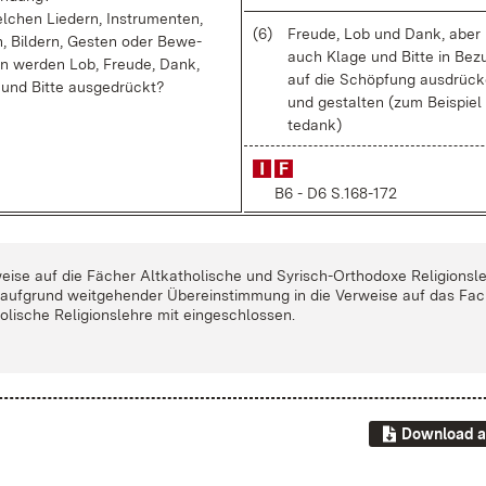
l­chen Lie­dern, In­stru­men­ten,
(6)
Freu­de, Lob und Dank, aber
n, Bil­dern, Ges­ten oder Be­we­
auch Kla­ge und Bit­te in Be­z
n wer­den Lob, Freu­de, Dank,
auf die Schöp­fung aus­drü­c
 und Bit­te aus­ge­drückt?
und ge­stal­ten (zum Bei­spiel
te­dank)
B6 - D6 S.168-172
ei­se auf die Fä­cher Alt­ka­tho­li­sche und Sy­risch-Or­tho­do­xe Re­li­gi­ons­l
 auf­grund weit­ge­hen­der Über­ein­stim­mung in die Ver­wei­se auf das Fa
o­li­sche Re­li­gi­ons­leh­re mit ein­ge­schlos­sen.
Download a