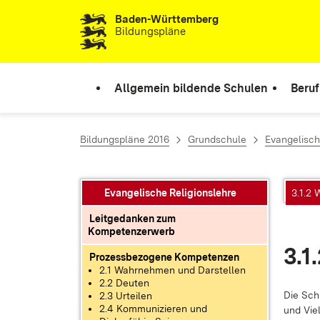
Baden-Württemberg
Zum Inhalt springen
Bildungspläne
Allgemein bildende Schulen
Beruf
Bildungspläne 2016
Grundschule
Evangelisch
Evangelische Religionslehre
3.1.2
Leitgedanken zum
Kompetenzerwerb
3.1
Prozessbezogene Kompetenzen
2.1 Wahrnehmen und Darstellen
2.2 Deuten
Die Schü­
2.3 Urteilen
2.4 Kommunizieren und
und Viel