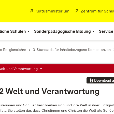
Extern:
Kultusministerium
(Öffnet in neuem Fenste
Extern:
Zentrum für Schul
liche Schulen
Sonderpädagogische Bildung
Service
e Religionslehre
3. Standards für inhaltsbezogene Kompetenzen
 Welt und Verantwortung
Download a
.2 Welt und Ver­ant­wor­tung
le­rin­nen und Schü­ler be­schrei­ben sich und ih­re Welt in ih­rer Ein­zig­ar­t
­falt. Sie stel­len dar, dass Chris­tin­nen und Chris­ten die Welt als Schöp