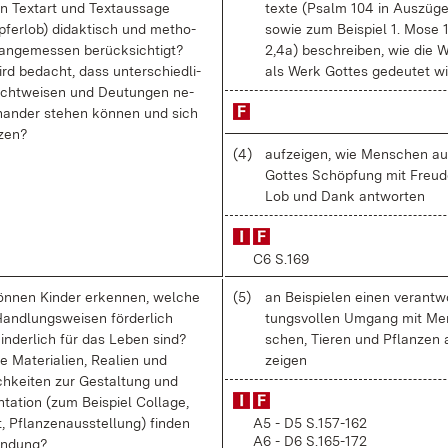
n Text­art und Text­aus­sa­ge
tex­te (Psalm 104 in Aus­zü­g
­fer­lob) di­dak­tisch und me­tho­
so­wie zum Bei­spiel 1. Mo­se 1
an­ge­mes­sen be­rück­sich­tigt?
2,4a) be­schrei­ben, wie die W
rd be­dacht, dass un­ter­schied­li­
als Werk Got­tes ge­deu­tet w
cht­wei­sen und Deu­tun­gen ne­
n­an­der ste­hen kön­nen und sich
­zen?
(4)
auf­zei­gen, wie Men­schen au
Got­tes Schöp­fung mit Freu­d
Lob und Dank ant­wor­ten
C6 S.169
n­nen Kin­der er­ken­nen, wel­che
(5)
an Bei­spie­len ei­nen ver­ant­w
Hand­lungs­wei­sen för­der­lich
tungs­vol­len Um­gang mit Me
in­der­lich für das Le­ben sind?
schen, Tie­ren und Pflan­zen 
 Ma­te­ria­li­en, Rea­li­en und
zei­gen
ch­kei­ten zur Ge­stal­tung und
­ta­ti­on (zum Bei­spiel Col­la­ge,
, Pflan­zen­aus­stel­lung) fin­den
A5 - D5 S.157-162
A6 - D6 S.165-172
en­dung?