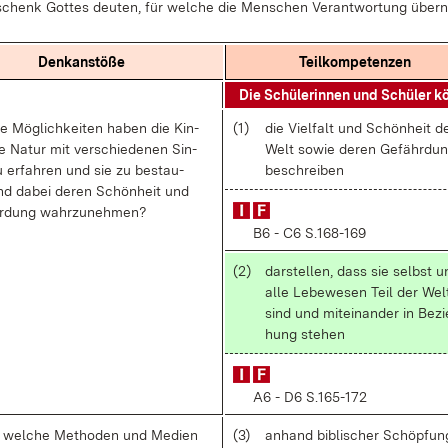
chenk Got­tes deu­ten, für wel­che die Men­schen Ver­ant­wor­tung über­
Denk­an­stö­ße
Teil­kom­pe­ten­zen
Die Schü­le­rin­nen und Schü­ler k
e Mög­lich­kei­ten ha­ben die Kin­
(1)
die Viel­falt und Schön­heit d
ie Na­tur mit ver­schie­de­nen Sin­
Welt so­wie de­ren Ge­fähr­du
 er­fah­ren und sie zu be­stau­
be­schrei­ben
d da­bei de­ren Schön­heit und
r­dung wahr­zu­neh­men?
B6 - C6 S.168-169
(2)
dar­stel­len, dass sie selbst 
al­le Le­be­we­sen Teil der Wel
sind und mit­ein­an­der in Be­zi
hung ste­hen
A6 - D6 S.165-172
wel­che Me­tho­den und Me­di­en
(3)
an­hand bi­bli­scher Schöp­fun