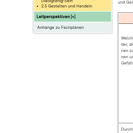
Dialogfähig-Sein
und Ge­s
2.5 Gestalten und Handeln
Leitperspektiven [+]
Anhänge zu Fachplänen
Wel­ch
der, d
nen zu
nen un
Ge­fäh
Durch 