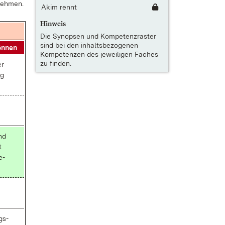
neh­men.
Akim rennt
Hinweis
Die
Synopsen und Kompetenzraster
sind bei den inhaltsbezogenen
ön­nen
Kompetenzen des jeweiligen Faches
zu finden.
er
ng
und
t
e­
gs­