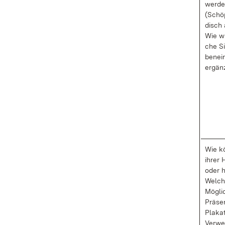
wer­de
(Schöp
disch 
Wie wi
che Si
ben­ei
er­gän
Wie kö
ih­rer 
oder h
Wel­che
Mög­li
Prä­sen
Pla­kat
Ver­w