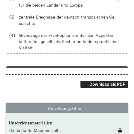
für die bei­den Län­der und Eu­ro­pa
(3)
zen­tra­le Er­eig­nis­se der deutsch-fran­zö­si­schen Ge­
schich­te
(4)
Grund­zü­ge der Fran­ko­pho­nie un­ter den As­pek­ten
kul­tu­rel­ler, ge­sell­schaft­li­cher un­d/o­der sprach­li­cher
Viel­falt
Download als PDF
Umsetzungshilfen
Unterrichtsmaterialien
Die brillante Mademoisell...