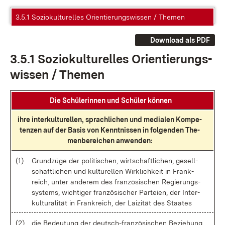
3.5.1 Soziokulturelles Orientierungswissen / Themen
Download als PDF
3.5.1 So­zio­kul­tu­rel­les Ori­en­tie­rungs­
wis­sen / The­men
Die Schü­le­rin­nen und Schü­ler kön­nen
ih­re in­ter­kul­tu­rel­len, sprach­li­chen und me­dia­len Kom­pe­
ten­zen auf der Ba­sis von Kennt­nis­sen in fol­gen­den The­
men­be­rei­chen an­wen­den:
(1)
Grund­zü­ge der po­li­ti­schen, wirt­schaft­li­chen, ge­sell­
schaft­li­chen und kul­tu­rel­len Wirk­lich­keit in Frank­
reich, un­ter an­de­rem des fran­zö­si­schen Re­gie­rungs­
sys­tems, wich­ti­ger fran­zö­si­scher Par­tei­en, der In­ter­
kul­tu­ra­li­tät in Frank­reich, der Lai­zi­tät des Staa­tes
(2)
die Be­deu­tung der deutsch-fran­zö­si­schen Be­zie­hung