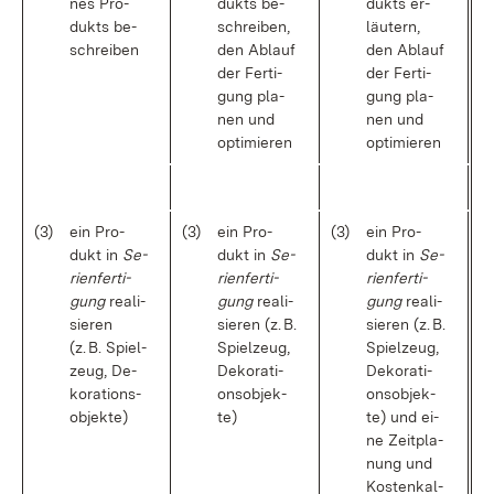
nes Pro­
dukts be­
dukts er­
dukts be­
schrei­ben,
läu­tern,
schrei­ben
den Ab­lauf
den Ab­lauf
der Fer­ti­
der Fer­ti­
gung pla­
gung pla­
nen und
nen und
op­ti­mie­ren
op­ti­mie­ren
(3)
ein Pro­
(3)
ein Pro­
(3)
ein Pro­
dukt in
Se­
dukt in
Se­
dukt in
Se­
ri­en­fer­ti­
ri­en­fer­ti­
ri­en­fer­ti­
gung
rea­li­
gung
rea­li­
gung
rea­li­
sie­ren
sie­ren (z. B.
sie­ren (z. B.
(z. B. Spiel­
Spiel­zeug,
Spiel­zeug,
zeug, De­
De­ko­ra­ti­
De­ko­ra­ti­
ko­ra­ti­ons­
ons­ob­jek­
ons­ob­jek­
ob­jek­te)
te)
te) und ei­
ne Zeit­pla­
nung und
Kos­ten­kal­