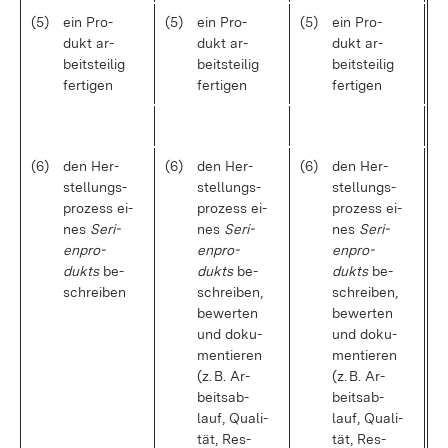
(5)
ein Pro­
(5)
ein Pro­
(5)
ein Pro­
dukt ar­
dukt ar­
dukt ar­
beits­tei­lig
beits­tei­lig
beits­tei­lig
fer­ti­gen
fer­ti­gen
fer­ti­gen
(6)
den Her­
(6)
den Her­
(6)
den Her­
stel­lungs­
stel­lungs­
stel­lungs­
pro­zess ei­
pro­zess ei­
pro­zess ei­
nes
Se­ri­
nes
Se­ri­
nes
Se­ri­
en­pro­
en­pro­
en­pro­
dukts
be­
dukts
be­
dukts
be­
schrei­ben
schrei­ben,
schrei­ben,
be­wer­ten
be­wer­ten
und do­ku­
und do­ku­
men­tie­ren
men­tie­ren
(z. B. Ar­
(z. B. Ar­
beits­ab­
beits­ab­
lauf, Qua­li­
lauf, Qua­li­
tät, Res­
tät, Res­