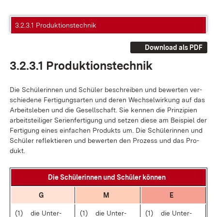
3.2.3.1 Produktionstechnik
Download als PDF
3.2.3.1 Pro­duk­ti­ons­tech­nik
Die Schü­le­rin­nen und Schü­ler be­schrei­ben und be­wer­ten ver­
schie­de­ne Fer­ti­gungs­ar­ten und de­ren Wech­sel­wir­kung auf das
Ar­beits­le­ben und die Ge­sell­schaft. Sie ken­nen die Prin­zi­pi­en
ar­beits­tei­li­ger Se­ri­en­fer­ti­gung und set­zen die­se am Bei­spiel der
Fer­ti­gung ei­nes ein­fa­chen Pro­dukts um. Die Schü­le­rin­nen und
Schü­ler re­flek­tie­ren und be­wer­ten den Pro­zess und das Pro­
dukt.
Die Schü­le­rin­nen und Schü­ler kön­nen
G
M
E
(1)
die Un­ter­
(1)
die Un­ter­
(1)
die Un­ter­