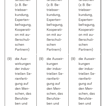
(z. B. Be­
(z. B. Be­
(z. B. Be­
triebs­er­
triebs­er­
triebs­er­
kun­dung,
kun­dung,
kun­dung,
Ex­per­ten­
Ex­per­ten­
Ex­per­ten­
be­fra­gung,
be­fra­gung,
be­fra­gung,
Ko­ope­ra­ti­
Ko­ope­ra­ti­
Ko­ope­ra­ti­
on mit au­
on mit au­
on mit au­
ßer­schu­li­
ßer­schu­li­
ßer­schu­li­
schen
schen
schen
Part­nern)
Part­nern)
Part­nern)
(9)
die Aus­
(9)
die Aus­wir­
(9)
die Aus­wir­
wir­kun­gen
kun­gen
kun­gen
der in­dus­
der in­dus­
der in­dus­
tri­el­len Se­
tri­el­len Se­
tri­el­len Se­
ri­en­fer­ti­
ri­en­fer­ti­
ri­en­fer­ti­
gung auf
gung auf
gung auf
den Men­
den Men­
den Men­
schen, das
schen, das
schen, das
Be­rufs­le­
Be­rufs­le­
Be­rufs­le­
ben und
ben und
ben und