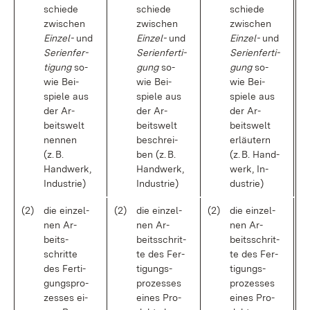
schie­de
schie­de
schie­de
zwi­schen
zwi­schen
zwi­schen
Ein­zel-
und
Ein­zel-
und
Ein­zel-
und
Se­ri­en­fer­
Se­ri­en­fer­ti­
Se­ri­en­fer­ti­
ti­gung
so­
gung
so­
gung
so­
wie Bei­
wie Bei­
wie Bei­
spie­le aus
spie­le aus
spie­le aus
der Ar­
der Ar­
der Ar­
beits­welt
beits­welt
beits­welt
nen­nen
be­schrei­
er­läu­tern
(z. B.
ben (z. B.
(z. B. Hand­
Hand­werk,
Hand­werk,
werk, In­
In­dus­trie)
In­dus­trie)
dus­trie)
(2)
die ein­zel­
(2)
die ein­zel­
(2)
die ein­zel­
nen Ar­
nen Ar­
nen Ar­
beits­
beits­schrit­
beits­schrit­
schrit­te
te des Fer­
te des Fer­
des Fer­ti­
ti­gungs­
ti­gungs­
gungs­pro­
pro­zes­ses
pro­zes­ses
zes­ses ei­
ei­nes Pro­
ei­nes Pro­