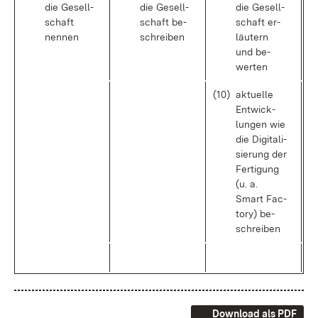
die Ge­sell­
die Ge­sell­
die Ge­sell­
schaft
schaft be­
schaft er­
nen­nen
schrei­ben
läu­tern
und be­
wer­ten
(10)
ak­tu­el­le
Ent­wick­
lun­gen wie
die Di­gi­ta­li­
sie­rung der
Fer­ti­gung
(u. a.
Smart Fac­
to­ry) be­
schrei­ben
Download als PDF