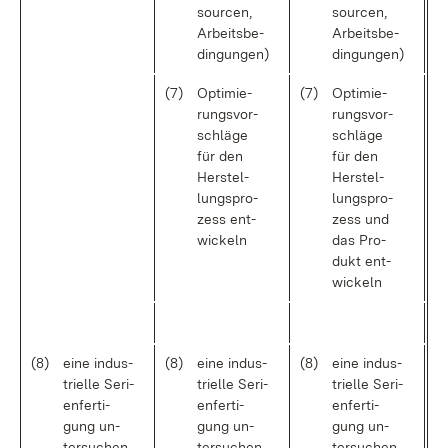
sour­cen,
sour­cen,
Ar­beits­be­
Ar­beits­be­
din­gun­gen)
din­gun­gen)
(7)
Op­ti­mie­
(7)
Op­ti­mie­
rungs­vor­
rungs­vor­
schlä­ge
schlä­ge
für den
für den
Her­stel­
Her­stel­
lungs­pro­
lungs­pro­
zess ent­
zess und
wi­ckeln
das Pro­
dukt ent­
wi­ckeln
(8)
ei­ne in­dus­
(8)
ei­ne in­dus­
(8)
ei­ne in­dus­
tri­el­le Se­ri­
tri­el­le Se­ri­
tri­el­le Se­ri­
en­fer­ti­
en­fer­ti­
en­fer­ti­
gung un­
gung un­
gung un­
ter­su­chen
ter­su­chen
ter­su­chen