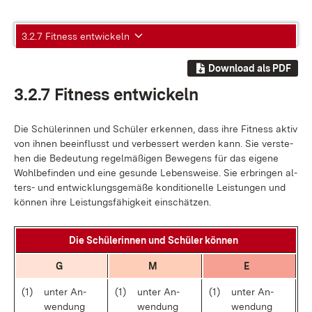
3.2.7 Fitness entwickeln
Download als PDF
3.2.7 Fit­ness ent­wi­ckeln
Die Schü­le­rin­nen und Schü­ler er­ken­nen, dass ih­re Fit­ness ak­tiv
von ih­nen be­ein­flusst und ver­bes­sert wer­den kann. Sie ver­ste­
hen die Be­deu­tung re­gel­mä­ßi­gen Be­we­gens für das ei­ge­ne
Wohl­be­fin­den und ei­ne ge­sun­de Le­bens­wei­se. Sie er­brin­gen al­
ters- und ent­wick­lungs­ge­mä­ße kon­di­tio­nel­le Leis­tun­gen und
kön­nen ih­re Leis­tungs­fä­hig­keit ein­schät­zen.
Die Schü­le­rin­nen und Schü­ler kön­nen
G
M
E
(1)
un­ter An­
(1)
un­ter An­
(1)
un­ter An­
wen­dung
wen­dung
wen­dung