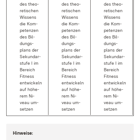
des theo­
des theo­
des theo­
re­ti­schen
re­ti­schen
re­ti­schen
Wis­sens
Wis­sens
Wis­sens
die Kom­
die Kom­
die Kom­
pe­ten­zen
pe­ten­zen
pe­ten­zen
des Bil­
des Bil­
des Bil­
dungs­
dungs­
dungs­
plans der
plans der
plans der
Se­kun­dar­
Se­kun­dar­
Se­kun­dar­
stu­fe I im
stu­fe I im
stu­fe I im
Be­reich
Be­reich
Be­reich
Fit­ness
Fit­ness
Fit­ness
ent­wi­ckeln
ent­wi­ckeln
ent­wi­ckeln
auf hö­he­
auf hö­he­
auf hö­he­
rem Ni­
rem Ni­
rem Ni­
veau um­
veau um­
veau um­
set­zen
set­zen
set­zen
Hin­wei­se: