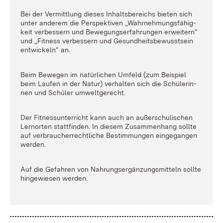
Bei der Ver­mitt­lung die­ses In­halts­be­reichs bie­ten sich
un­ter an­de­rem die Per­spek­ti­ven „Wahr­neh­mungs­fä­hig­
keit ver­bes­sern und Be­we­gungs­er­fah­run­gen er­wei­tern“
und „Fit­ness ver­bes­sern und Ge­sund­heits­be­wusst­sein
ent­wi­ckeln“ an.
Beim Be­we­gen im na­tür­li­chen Um­feld (zum Bei­spiel
beim Lau­fen in der Na­tur) ver­hal­ten sich die Schü­le­rin­
nen und Schü­ler um­welt­ge­recht.
Der Fit­ness­un­ter­richt kann auch an au­ßer­schu­li­schen
Lern­or­ten statt­fin­den. In die­sem Zu­sam­men­hang soll­te
auf ver­brau­cher­recht­li­che Be­stim­mungen ein­ge­gan­gen
wer­den.
Auf die Ge­fah­ren von Nah­rungs­er­gän­zungs­mit­teln soll­te
hin­ge­wie­sen wer­den.