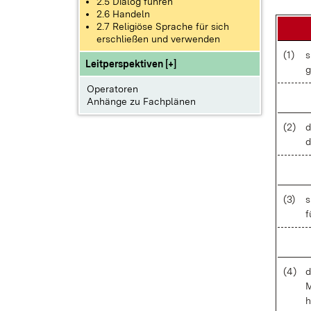
2.5 Dialog führen
2.6 Handeln
2.7 Religiöse Sprache für sich
erschließen und verwenden
(1)
s
Leitperspektiven [+]
g
Operatoren
Anhänge zu Fachplänen
(2)
d
d
(3)
s
f
(4)
d
M
h