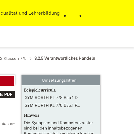
r)
qualität und Lehrerbildung
.2 Klassen 7/8
3.2.5 Verantwortliches Handeln
Umsetzungshilfen
Beispielcurricula
ls PDF
GYM RORTH Kl. 7/8 Bsp.1 D...
GYM RORTH Kl. 7/8 Bsp.1 P...
Hinweis
Die
Synopsen und Kompetenzraster
r das ei­
sind bei den inhaltsbezogenen
Kompetenzen des jeweiligen Faches