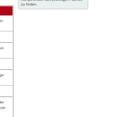
zu finden.
ei­
aus
­ge­
der
zie­