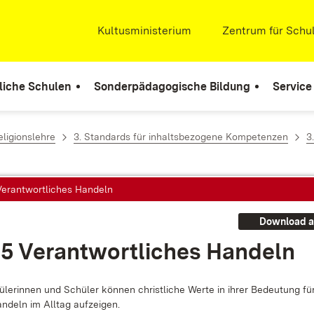
Extern:
Kultusministerium
(Öffnet in neuem Fenste
Extern:
Zentrum für Schul
liche Schulen
Sonderpädagogische Bildung
Service
ligionslehre
3. Standards für inhaltsbezogene Kompetenzen
3
 Verantwortliches Handeln
Download a
.5 Ver­ant­wort­li­ches Han­deln
­le­rin­nen und Schü­ler kön­nen christ­li­che Wer­te in ih­rer Be­deu­tung fü
n­deln im All­tag auf­zei­gen.