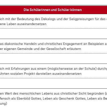
Die Schü­le­rin­nen und Schü­ler kön­nen
ich mit der Be­deu­tung des De­ka­lo­gs und der Se­lig­prei­sun­gen für das 
e­ne Le­ben aus­ein­an­der­set­zen
as dia­ko­ni­sche Han­deln und christ­li­ches En­ga­ge­ment an Bei­spie­len 
er ei­ge­nen Ge­mein­de und der Ge­sell­schaft er­läu­tern
ich mit Er­fah­run­gen aus ei­nem (mög­li­cher­wei­se an der Schu­le) durch
ühr­ten so­zia­len Pro­jekt dar­stel­len aus­ein­an­der­set­zen
en Wert des men­sch­li­chen Le­bens aus christ­li­cher Sicht be­grün­den (
ensch als Eben­bild Got­tes, Le­ben als Ge­schenk Got­tes, Le­ben als Be­
ung)