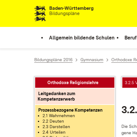
Baden-Württemberg
Zum Inhalt springen
Bildungspläne
Allgemein bildende Schulen
Beruf
Bildungspläne 2016
Gymnasium
Orthodoxe Re
Orthodoxe Religionslehre
3.2.5
Leitgedanken zum
Kompetenzerwerb
3.2
Prozessbezogene Kompetenzen
2.1 Wahrnehmen
2.2 Deuten
Die Schü
2.3 Darstellen
2.4 Urteilen
ge­ne Ha