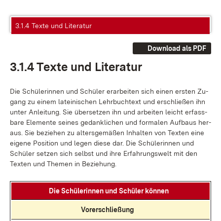
3.1.4 Texte und Literatur
Download als PDF
3.1.4 Tex­te und Li­te­ra­tur
Die Schü­le­rin­nen und Schü­ler er­ar­bei­ten sich ei­nen ers­ten Zu­
gang zu ei­nem la­tei­ni­schen Lehr­buch­text und er­schlie­ßen ihn
un­ter An­lei­tung. Sie über­set­zen ihn und ar­bei­ten leicht er­fass­
ba­re Ele­men­te sei­nes ge­dank­li­chen und for­ma­len Auf­baus her­
aus. Sie be­zie­hen zu al­ters­ge­mä­ßen In­hal­ten von Tex­ten ei­ne
ei­ge­ne Po­si­ti­on und le­gen die­se dar. Die Schü­le­rin­nen und
Schü­ler set­zen sich selbst und ih­re Er­fah­rungs­welt mit den
Tex­ten und The­men in Be­zie­hung.
Die Schü­le­rin­nen und Schü­ler kön­nen
Vor­er­schlie­ßung