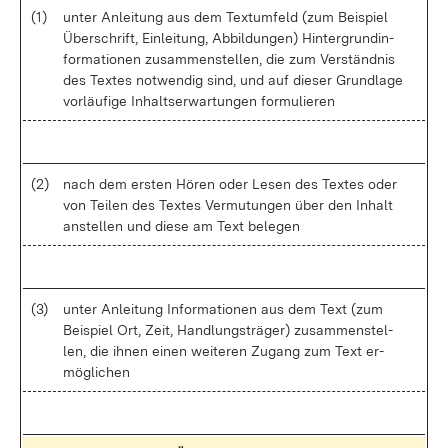
(1)
un­ter An­lei­tung aus dem Text­um­feld (zum Bei­spiel
Über­schrift, Ein­lei­tung, Ab­bil­dun­gen) Hin­ter­grund­in­
for­ma­tio­nen zu­sam­men­stel­len, die zum Ver­ständ­nis
des Tex­tes not­wen­dig sind, und auf die­ser Grund­la­ge
vor­läu­fi­ge In­halts­er­war­tun­gen for­mu­lie­ren
(2)
nach dem ers­ten Hö­ren oder Le­sen des Tex­tes oder
von Tei­len des Tex­tes Ver­mu­tun­gen über den In­halt
an­stel­len und die­se am Text be­le­gen
(3)
un­ter An­lei­tung In­for­ma­tio­nen aus dem Text (zum
Bei­spiel Ort, Zeit, Hand­lungs­trä­ger) zu­sam­men­stel­
len, die ih­nen ei­nen wei­te­ren Zu­gang zum Text er­
mög­li­chen