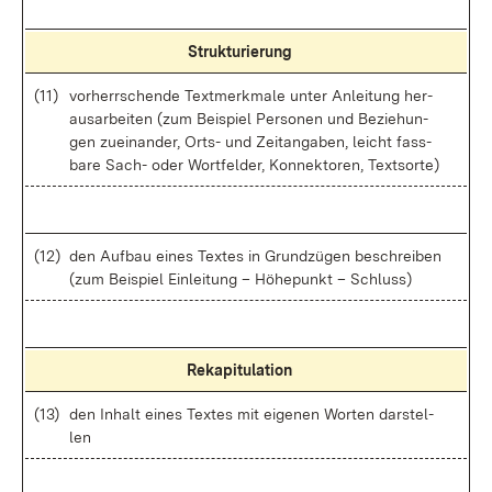
Struk­tu­rie­rung
(11)
vor­herr­schen­de Text­merk­ma­le un­ter An­lei­tung her­
aus­ar­bei­ten (zum Bei­spiel Per­so­nen und Be­zie­hun­
gen zu­ein­an­der, Orts- und Zeit­an­ga­ben, leicht fass­
ba­re Sach- oder Wort­fel­der, Kon­nek­to­ren, Text­sor­te)
(12)
den Auf­bau ei­nes Tex­tes in Grund­zü­gen be­schrei­ben
(zum Bei­spiel Ein­lei­tung – Hö­he­punkt – Schluss)
Re­ka­pi­tu­la­ti­on
(13)
den In­halt ei­nes Tex­tes mit ei­ge­nen Wor­ten dar­stel­
len