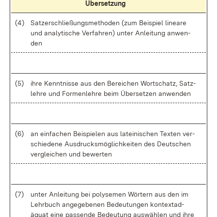
Über­set­zung
(4)
Sat­zer­schlie­ßungs­me­tho­den (zum Bei­spiel li­nea­re
und ana­ly­ti­sche Ver­fah­ren) un­ter An­lei­tung an­wen­
den
(5)
ih­re Kennt­nis­se aus den Be­rei­chen Wort­schatz, Satz­
leh­re und For­men­leh­re beim Über­set­zen an­wen­den
(6)
an ein­fa­chen Bei­spie­len aus la­tei­ni­schen Tex­ten ver­
schie­de­ne Aus­drucks­mög­lich­kei­ten des Deut­schen
ver­glei­chen und be­wer­ten
(7)
un­ter An­lei­tung bei po­ly­se­men Wör­tern aus den im
Lehr­buch an­ge­ge­be­nen Be­deu­tun­gen kon­text­ad­
äquat ei­ne pas­sen­de Be­deu­tung aus­wäh­len und ih­re