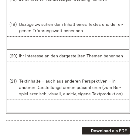
(19)
Be­zü­ge zwi­schen dem In­halt ei­nes Tex­tes und der ei­
ge­nen Er­fah­rungs­welt be­nen­nen
(20)
ihr In­ter­es­se an den dar­ge­stell­ten The­men be­nen­nen
(21)
Textin­hal­te – auch aus an­de­ren Per­spek­ti­ven – in
an­de­ren Dar­stel­lungs­for­men prä­sen­tie­ren (zum Bei­
spiel sze­nisch, vi­su­ell, au­di­tiv, ei­ge­ne Text­pro­duk­ti­on)
Download als PDF