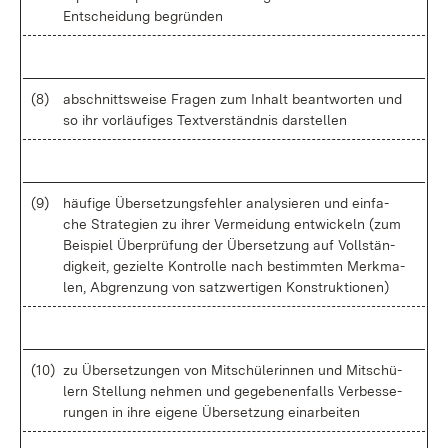
Ent­schei­dung be­grün­den
(8)
ab­schnitts­wei­se Fra­gen zum In­halt be­ant­wor­ten und
so ihr vor­läu­fi­ges Text­ver­ständ­nis dar­stel­len
(9)
häu­fi­ge Über­set­zungs­feh­ler ana­ly­sie­ren und ein­fa­
che Stra­te­gi­en zu ih­rer Ver­mei­dung ent­wi­ckeln (zum
Bei­spiel Über­prü­fung der Über­set­zung auf Voll­stän­
dig­keit, ge­ziel­te Kon­trol­le nach be­stimm­ten Merk­ma­
len, Ab­gren­zung von satz­wer­ti­gen Kon­struk­tio­nen)
(10)
zu Über­set­zun­gen von Mit­schü­le­rin­nen und Mit­schü­
lern Stel­lung neh­men und ge­ge­be­nen­falls Ver­bes­se­
run­gen in ih­re ei­ge­ne Über­set­zung ein­ar­bei­ten