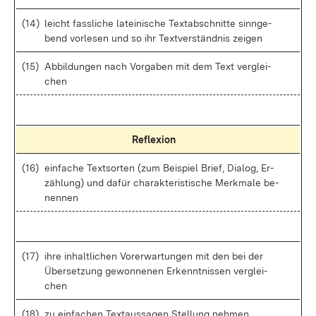
(14)
leicht fass­li­che la­tei­ni­sche Text­ab­schnit­te sinn­ge­
bend vor­le­sen und so ihr Text­ver­ständ­nis zei­gen
(15)
Ab­bil­dun­gen nach Vor­ga­ben mit dem Text ver­glei­
chen
Re­fle­xi­on
(16)
ein­fa­che Text­sor­ten (zum Bei­spiel Brief, Dia­log, Er­
zäh­lung) und da­für cha­rak­te­ris­ti­sche Merk­ma­le be­
nen­nen
(17)
ih­re in­halt­li­chen Vor­er­war­tun­gen mit den bei der
Über­set­zung ge­won­ne­nen Er­kennt­nis­sen ver­glei­
chen
(18)
zu ein­fa­chen Text­aus­sa­gen Stel­lung neh­men