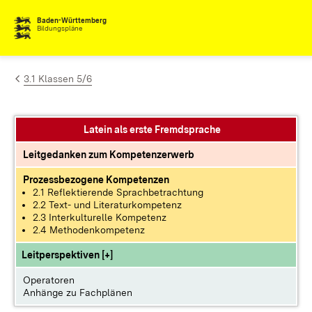
Zum Inhalt springen
Baden-Württemberg
Bildungspläne
3.1 Klassen 5/6
Latein als erste Fremdsprache
Leitgedanken zum Kompetenzerwerb
Prozessbezogene Kompetenzen
2.1 Reflektierende Sprachbetrachtung
2.2 Text- und Literaturkompetenz
2.3 Interkulturelle Kompetenz
2.4 Methodenkompetenz
Leitperspektiven [+]
Operatoren
Anhänge zu Fachplänen