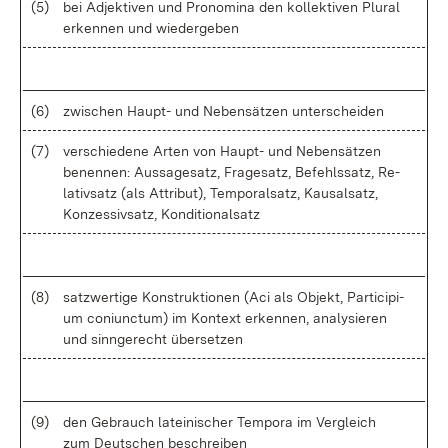
(5)
bei Ad­jek­ti­ven und Pro­no­mi­na den kol­lek­ti­ven Plu­ral
er­ken­nen und wie­der­ge­ben
(6)
zwi­schen Haupt- und Ne­ben­sät­zen un­ter­schei­den
(7)
ver­schie­de­ne Ar­ten von Haupt- und Ne­ben­sät­zen
be­nen­nen: Aus­sa­ge­satz, Fra­ge­satz, Be­fehls­satz, Re­
la­tiv­satz (als At­tri­but), Tem­po­ral­satz, Kau­sal­satz,
Kon­zes­siv­satz, Kon­di­tio­nal­satz
(8)
satz­wer­ti­ge Kon­struk­tio­nen (Aci als Ob­jekt, Par­ti­ci­pi­
um co­ni­unc­tum) im Kon­text er­ken­nen, ana­ly­sie­ren
und sinn­ge­recht über­set­zen
(9)
den Ge­brauch la­tei­ni­scher Tem­po­ra im Ver­gleich
zum Deut­schen be­schrei­ben