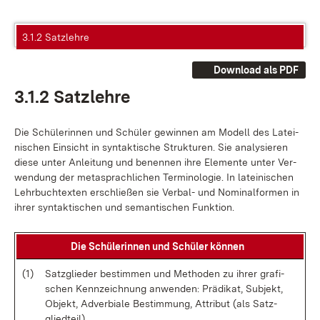
3.1.2 Satzlehre
Download als PDF
3.1.2 Satz­leh­re
Die Schü­le­rin­nen und Schü­ler ge­win­nen am Mo­dell des La­tei­
ni­schen Ein­sicht in syn­tak­ti­sche Struk­tu­ren. Sie ana­ly­sie­ren
die­se un­ter An­lei­tung und be­nen­nen ih­re Ele­men­te un­ter Ver­
wen­dung der me­tasprach­li­chen Ter­mi­no­lo­gie. In la­tei­ni­schen
Lehr­buch­t­ex­ten er­schlie­ßen sie Ver­bal- und No­mi­nal­for­men in
ih­rer syn­tak­ti­schen und se­man­ti­schen Funk­ti­on.
Die Schü­le­rin­nen und Schü­ler kön­nen
(1)
Satz­glie­der be­stim­men und Me­tho­den zu ih­rer gra­fi­
schen Kenn­zeich­nung an­wen­den: Prä­di­kat, Sub­jekt,
Ob­jekt, Ad­ver­bia­le Be­stim­mung, At­tri­but (als Satz­
glied­teil)