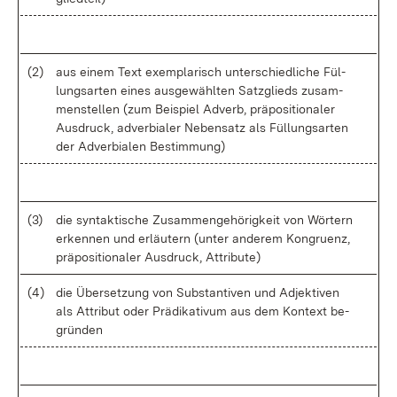
(2)
aus ei­nem Text ex­em­pla­risch un­ter­schied­li­che Fül­
lungs­ar­ten ei­nes aus­ge­wähl­ten Satz­glieds zu­sam­
men­stel­len (zum Bei­spiel Ad­verb, prä­po­si­tio­na­ler
Aus­druck, ad­ver­bia­ler Ne­ben­satz als Fül­lungs­ar­ten
der Ad­ver­bia­len Be­stim­mung)
(3)
die syn­tak­ti­sche Zu­sam­men­ge­hö­rig­keit von Wör­tern
er­ken­nen und er­läu­tern (un­ter an­de­rem Kon­gru­enz,
prä­po­si­tio­na­ler Aus­druck, At­tri­bu­te)
(4)
die Über­set­zung von Sub­stan­ti­ven und Ad­jek­ti­ven
als At­tri­but oder Prä­di­ka­ti­vum aus dem Kon­text be­
grün­den