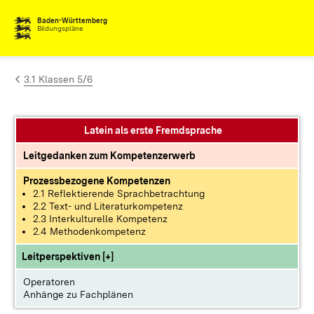
Zum Inhalt springen
Baden-Württemberg
Bildungspläne
3.1 Klassen 5/6
Latein als erste Fremdsprache
Leitgedanken zum Kompetenzerwerb
Prozessbezogene Kompetenzen
2.1 Reflektierende Sprachbetrachtung
2.2 Text- und Literaturkompetenz
2.3 Interkulturelle Kompetenz
2.4 Methodenkompetenz
Leitperspektiven [+]
Operatoren
Anhänge zu Fachplänen