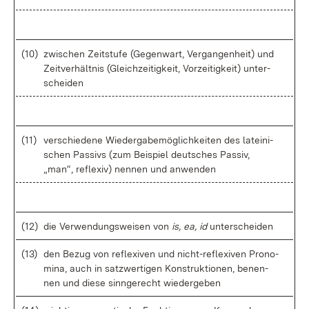
(10)
zwi­schen Zeit­stu­fe (Ge­gen­wart, Ver­gan­gen­heit) und
Zeit­ver­hält­nis (Gleich­zei­tig­keit, Vor­zei­tig­keit) un­ter­
schei­den
(11)
ver­schie­de­ne Wie­der­ga­be­mög­lich­kei­ten des la­tei­ni­
schen Pas­sivs (zum Bei­spiel deut­sches Pas­siv,
„man“, re­fle­xiv) nen­nen und an­wen­den
(12)
die Ver­wen­dungs­wei­sen von
is, ea, id
un­ter­schei­den
(13)
den Be­zug von re­fle­xi­ven und nich­t-re­fle­xi­ven Pro­no­
mi­na, auch in satz­wer­ti­gen Kon­struk­tio­nen, be­nen­
nen und die­se sinn­ge­recht wie­der­ge­ben