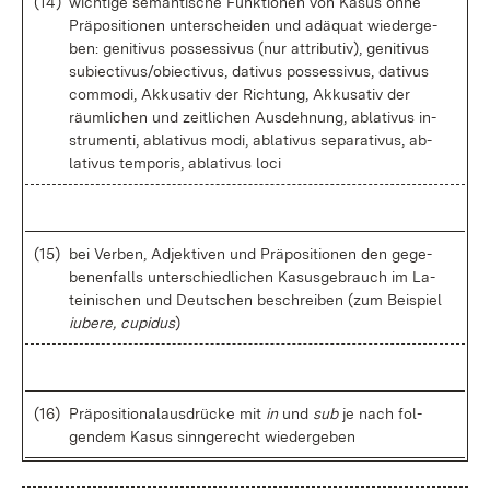
(14)
wich­ti­ge se­man­ti­sche Funk­tio­nen von Ka­sus oh­ne
Prä­po­si­tio­nen un­ter­schei­den und ad­äquat wie­der­ge­
ben: ge­ni­ti­vus pos­ses­si­vus (nur at­tri­bu­tiv), ge­ni­ti­vus
su­biec­tivus/o­biec­tivus, da­ti­vus pos­ses­si­vus, da­ti­vus
com­mo­di, Ak­ku­sa­tiv der Rich­tung, Ak­ku­sa­tiv der
räum­li­chen und zeit­li­chen Aus­deh­nung, ab­la­ti­vus in­
stru­men­ti, ab­la­ti­vus mo­di, ab­la­ti­vus se­pa­ra­ti­vus, ab­
la­ti­vus tem­po­ris, ab­la­ti­vus lo­ci
(15)
bei Ver­ben, Ad­jek­ti­ven und Prä­po­si­tio­nen den ge­ge­
be­nen­falls un­ter­schied­li­chen Ka­sus­ge­brauch im La­
tei­ni­schen und Deut­schen be­schrei­ben (zum Bei­spiel
iube­re, cu­pi­dus
)
(16)
Prä­po­si­tio­nal­aus­drü­cke mit
in
und
sub
je nach fol­
gen­dem Ka­sus sinn­ge­recht wie­der­ge­ben