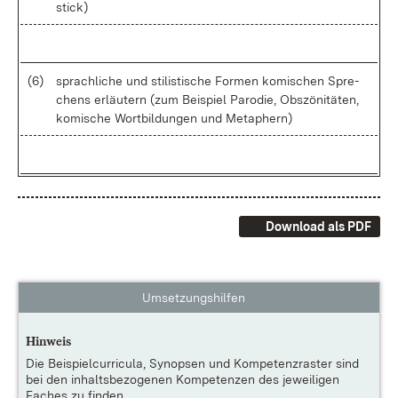
stick)
(6)
sprach­li­che und sti­lis­ti­sche For­men ko­mi­schen Spre­
chens er­läu­tern (zum Bei­spiel Par­odie, Ob­szö­ni­tä­ten,
ko­mi­sche Wort­bil­dun­gen und Me­ta­phern)
Download als PDF
Umsetzungshilfen
Hinweis
Die
Beispielcurricula, Synopsen und Kompetenzraster
sind
bei den inhaltsbezogenen Kompetenzen des jeweiligen
Faches zu finden.