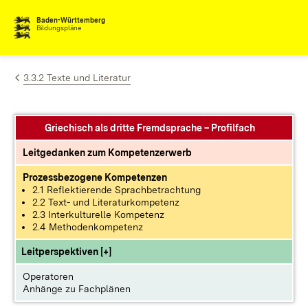
Zum Inhalt springen
Baden-Württemberg
Bildungspläne
3.3.2 Texte und Literatur
Griechisch als dritte Fremdsprache – Profilfach
Leitgedanken zum Kompetenzerwerb
Prozessbezogene Kompetenzen
2.1 Reflektierende Sprachbetrachtung
2.2 Text- und Literaturkompetenz
2.3 Interkulturelle Kompetenz
2.4 Methodenkompetenz
Leitperspektiven [+]
Operatoren
Anhänge zu Fachplänen