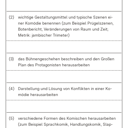
(2)
wich­ti­ge Ge­stal­tungs­mit­tel und ty­pi­sche Sze­nen ei­
ner Ko­mö­die be­nen­nen (zum Bei­spiel Prü­gel­sze­nen,
Bo­ten­be­richt, Ver­än­de­run­gen von Raum und Zeit;
Me­trik: jam­bi­scher Tri­me­ter)
(3)
das Büh­nen­ge­sche­hen be­schrei­ben und den Gro­ßen
Plan des Prot­ago­nis­ten her­aus­ar­bei­ten
(4)
Dar­stel­lung und Lö­sung von Kon­flik­ten in ei­ner Ko­
mö­die her­aus­ar­bei­ten
(5)
ver­schie­de­ne For­men des Ko­mi­schen her­aus­ar­bei­ten
(zum Bei­spiel Sprach­ko­mik, Hand­lungs­ko­mik, Slap­