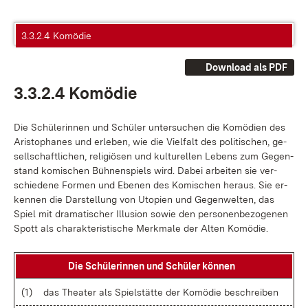
3.3.2.4 Komödie
Download als PDF
3.3.2.4 Ko­mö­die
Die Schü­le­rin­nen und Schü­ler un­ter­su­chen die Ko­mö­di­en des
Aris­to­pha­nes und er­le­ben, wie die Viel­falt des po­li­ti­schen, ge­
sell­schaft­li­chen, re­li­giö­sen und kul­tu­rel­len Le­bens zum Ge­gen­
stand ko­mi­schen Büh­nen­spiels wird. Da­bei ar­bei­ten sie ver­
schie­de­ne For­men und Ebe­nen des Ko­mi­schen her­aus. Sie er­
ken­nen die Dar­stel­lung von Uto­pi­en und Ge­gen­wel­ten, das
Spiel mit dra­ma­ti­scher Il­lu­si­on so­wie den per­so­nen­be­zo­ge­nen
Spott als cha­rak­te­ris­ti­sche Merk­ma­le der Al­ten Ko­mö­die.
Die Schü­le­rin­nen und Schü­ler kön­nen
(1)
das Thea­ter als Spiel­stät­te der Ko­mö­die be­schrei­ben