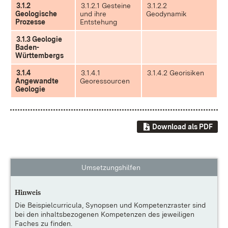
3.1.2
3.1.2.1 Gesteine
3.1.2.2
Geologische
und ihre
Geodynamik
Prozesse
Entstehung
3.1.3 Geologie
Baden-
Württembergs
3.1.4
3.1.4.1
3.1.4.2 Georisiken
Angewandte
Georessourcen
Geologie
Download als PDF
Umsetzungshilfen
Hinweis
Die
Beispielcurricula, Synopsen und Kompetenzraster
sind
bei den inhaltsbezogenen Kompetenzen des jeweiligen
Faches zu finden.