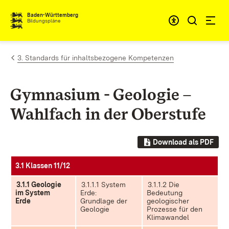
Zum Inhalt springen
Baden-Württemberg
Bildungspläne
3. Standards für inhaltsbezogene Kompetenzen
Gymnasium - Geologie –
Wahlfach in der Oberstufe
Download als PDF
3.1 Klassen 11/12
3.1.1 Geologie
3.1.1.1 System
3.1.1.2 Die
im System
Erde:
Bedeutung
Erde
Grundlage der
geologischer
Geologie
Prozesse für den
Klimawandel