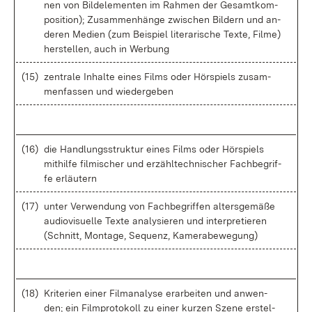
nen von Bild­ele­men­ten im Rah­men der Ge­samt­kom­
po­si­ti­on); Zu­sam­men­hän­ge zwi­schen Bil­dern und an­
de­ren Me­di­en (zum Bei­spiel li­te­ra­ri­sche Tex­te, Fil­me)
her­stel­len, auch in Wer­bung
(15)
zen­tra­le In­hal­te ei­nes Films oder Hör­spiels zu­sam­
men­fas­sen und wie­der­ge­ben
(16)
die Hand­lungs­struk­tur ei­nes Films oder Hör­spiels
mit­hil­fe fil­mi­scher und er­zähl­tech­ni­scher Fach­be­grif­
fe er­läu­tern
(17)
un­ter Ver­wen­dung von Fach­be­grif­fen al­ters­ge­mä­ße
au­dio­vi­su­el­le Tex­te ana­ly­sie­ren und in­ter­pre­tie­ren
(Schnitt, Mon­ta­ge, Se­quenz, Ka­me­ra­be­we­gung)
(18)
Kri­te­ri­en ei­ner Film­ana­ly­se er­ar­bei­ten und an­wen­
den; ein Film­pro­to­koll zu ei­ner kur­zen Sze­ne er­stel­