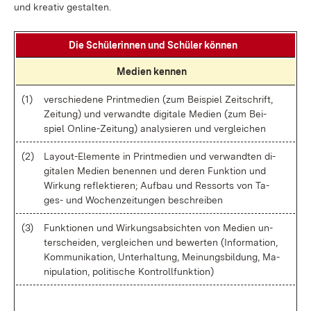
und krea­tiv ge­stal­ten.
Die Schü­le­rin­nen und Schü­ler kön­nen
Me­di­en ken­nen
(1)
ver­schie­de­ne Print­me­di­en (zum Bei­spiel Zeit­schrift,
Zei­tung) und ver­wand­te di­gi­ta­le Me­di­en (zum Bei­
spiel On­line-Zei­tung) ana­ly­sie­ren und ver­glei­chen
(2)
Lay­ou­t-Ele­men­te in Print­me­di­en und ver­wand­ten di­
gi­ta­len Me­di­en be­nen­nen und de­ren Funk­ti­on und
Wir­kung re­flek­tie­ren; Auf­bau und Res­sorts von Ta­
ges- und Wo­chen­zei­tun­gen be­schrei­ben
(3)
Funk­tio­nen und Wir­kungs­ab­sich­ten von Me­di­en un­
ter­schei­den, ver­glei­chen und be­wer­ten (In­for­ma­ti­on,
Kom­mu­ni­ka­ti­on, Un­ter­hal­tung, Mei­nungs­bil­dung, Ma­
ni­pu­la­ti­on, po­li­ti­sche Kon­troll­funk­ti­on)