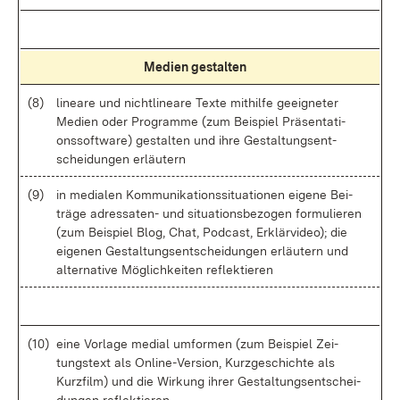
Me­di­en ge­stal­ten
(8)
li­nea­re und nicht­li­nea­re Tex­te mit­hil­fe ge­eig­ne­ter
Me­di­en oder Pro­gram­me (zum Bei­spiel Prä­sen­ta­ti­
ons­soft­ware) ge­stal­ten und ih­re Ge­stal­tungs­ent­
schei­dun­gen er­läu­tern
(9)
in me­dia­len Kom­mu­ni­ka­ti­ons­si­tua­tio­nen ei­ge­ne Bei­
trä­ge adres­sa­ten- und si­tua­ti­ons­be­zo­gen for­mu­lie­ren
(zum Bei­spiel Blog, Chat, Pod­cast, Er­klär­vi­deo); die
ei­ge­nen Ge­stal­tungs­ent­schei­dun­gen er­läu­tern und
al­ter­na­ti­ve Mög­lich­kei­ten re­flek­tie­ren
(10)
ei­ne Vor­la­ge me­di­al um­for­men (zum Bei­spiel Zei­
tungs­text als On­line-Ver­si­on, Kurz­ge­schich­te als
Kurz­film) und die Wir­kung ih­rer Ge­stal­tungs­ent­schei­