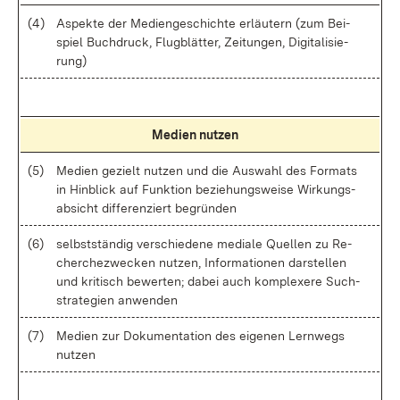
(4)
As­pek­te der Me­di­en­ge­schich­te er­läu­tern (zum Bei­
spiel Buch­druck, Flug­blät­ter, Zei­tun­gen, Di­gi­ta­li­sie­
rung)
Me­di­en nut­zen
(5)
Me­di­en ge­zielt nut­zen und die Aus­wahl des For­mats
in Hin­blick auf Funk­ti­on be­zie­hungs­wei­se Wir­kungs­
ab­sicht dif­fe­ren­ziert be­grün­den
(6)
selbst­stän­dig ver­schie­de­ne me­dia­le Quel­len zu Re­
cher­che­zwe­cken nut­zen, In­for­ma­tio­nen dar­stel­len
und kri­tisch be­wer­ten; da­bei auch kom­ple­xe­re Such­
stra­te­gi­en an­wen­den
(7)
Me­di­en zur Do­ku­men­ta­ti­on des ei­ge­nen Lern­wegs
nut­zen