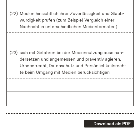
(22)
Me­di­en hin­sicht­lich ih­rer Zu­ver­läs­sig­keit und Glaub­
wür­dig­keit prü­fen (zum Bei­spiel Ver­gleich ei­ner
Nach­richt in un­ter­schied­li­chen Me­di­en­for­ma­ten)
(23)
sich mit Ge­fah­ren bei der Me­di­en­nut­zung aus­ein­an­
der­set­zen und an­ge­mes­sen und prä­ven­tiv agie­ren;
Ur­he­ber­recht, Da­ten­schutz und Per­sön­lich­keits­rech­
te beim Um­gang mit Me­di­en be­rück­sich­ti­gen
Download als PDF