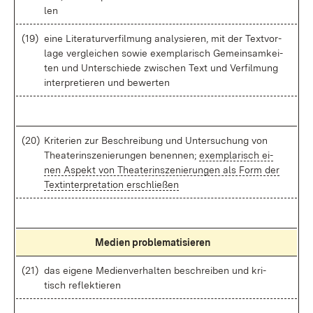
len
(19)
ei­ne Li­te­ra­tur­ver­fil­mung ana­ly­sie­ren, mit der Text­vor­
la­ge ver­glei­chen so­wie ex­em­pla­risch Ge­mein­sam­kei­
ten und Un­ter­schie­de zwi­schen Text und Ver­fil­mung
in­ter­pre­tie­ren und be­wer­ten
(20)
Kri­te­ri­en zur Be­schrei­bung und Un­ter­su­chung von
Thea­ter­in­sze­nie­run­gen be­nen­nen;
ex­em­pla­risch ei­
nen As­pekt von Thea­ter­in­sze­nie­run­gen als Form der
Text­in­ter­pre­ta­ti­on er­schlie­ßen
Me­di­en pro­ble­ma­ti­sie­ren
(21)
das ei­ge­ne Me­di­en­ver­hal­ten be­schrei­ben und kri­
tisch re­flek­tie­ren