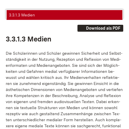
3.3.1.3 Medien
Download als PDF
3.3.1.3 Me­di­en
Die Schü­le­rin­nen und Schü­ler ge­win­nen Si­cher­heit und Selbst­
stän­dig­keit in der Nut­zung, Re­zep­ti­on und Re­fle­xi­on von Me­di­
en­for­ma­ten und Me­di­en­an­ge­bo­ten. Sie sind sich der Mög­lich­
kei­ten und Ge­fah­ren me­di­al ver­füg­ba­rer In­for­ma­tio­nen be­
wusst und wäh­len kri­tisch aus. Ihr Me­di­en­ver­hal­ten re­flek­tie­
ren sie zu­neh­mend ei­gen­stän­dig. Sie ge­win­nen Ein­sicht in die
äs­the­ti­schen Di­men­sio­nen von Me­di­en­an­ge­bo­ten und ver­tie­fen
ih­re Kom­pe­ten­zen in der Be­schrei­bung, Ana­ly­se und Re­fle­xi­on
von ei­ge­nen und frem­den au­dio­vi­su­el­len Tex­ten. Da­bei er­ken­
nen sie tex­tu­el­le Struk­tu­ren von Me­di­en und kön­nen so­wohl
re­zep­tiv wie auch ge­stal­tend Zu­sam­men­hän­ge zwi­schen Tex­
ten un­ter­schied­li­cher me­dia­ler Form her­stel­len. Auch kom­ple­
xe­re ei­ge­ne me­dia­le Tex­te kön­nen sie sach­ge­recht, funk­tio­nal