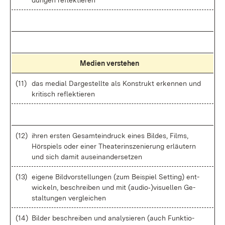
dun­gen re­flek­tie­ren
Me­di­en ver­ste­hen
(11)
das me­di­al Dar­ge­stell­te als Kon­strukt er­ken­nen und
kri­tisch re­flek­tie­ren
(12)
ih­ren ers­ten Ge­samt­ein­druck ei­nes Bil­des, Films,
Hör­spiels oder ei­ner Thea­ter­in­sze­nie­rung er­läu­tern
und sich da­mit aus­ein­an­der­set­zen
(13)
ei­ge­ne Bild­vor­stel­lun­gen (zum Bei­spiel Set­ting) ent­
wi­ckeln, be­schrei­ben und mit (au­di­o‑)vi­su­el­len Ge­
stal­tun­gen ver­glei­chen
(14)
Bil­der be­schrei­ben und ana­ly­sie­ren (auch Funk­tio­