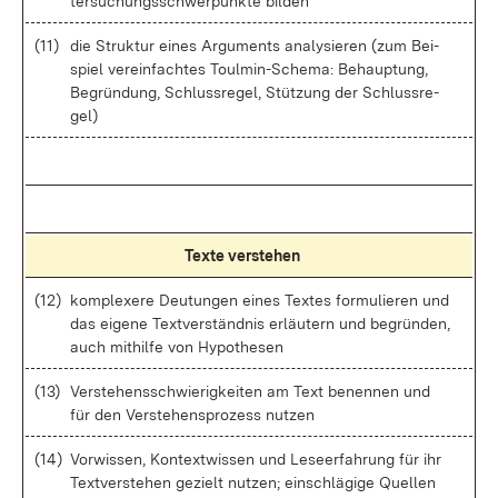
ter­su­chungs­schwer­punk­te bil­den
(11)
die Struk­tur ei­nes Ar­gu­ments ana­ly­sie­ren (zum Bei­
spiel ver­ein­fach­tes Toul­min-Sche­ma: Be­haup­tung,
Be­grün­dung, Schluss­re­gel, Stüt­zung der Schluss­re­
gel)
Tex­te ver­ste­hen
(12)
kom­ple­xe­re Deu­tun­gen ei­nes Tex­tes for­mu­lie­ren und
das ei­ge­ne Text­ver­ständ­nis er­läu­tern und be­grün­den,
auch mit­hil­fe von Hy­po­the­sen
(13)
Ver­ste­hens­schwie­rig­kei­ten am Text be­nen­nen und
für den Ver­ste­hens­pro­zess nut­zen
(14)
Vor­wis­sen, Kon­text­wis­sen und Le­seer­fah­rung für ihr
Text­ver­ste­hen ge­zielt nut­zen; ein­schlä­gi­ge Quel­len