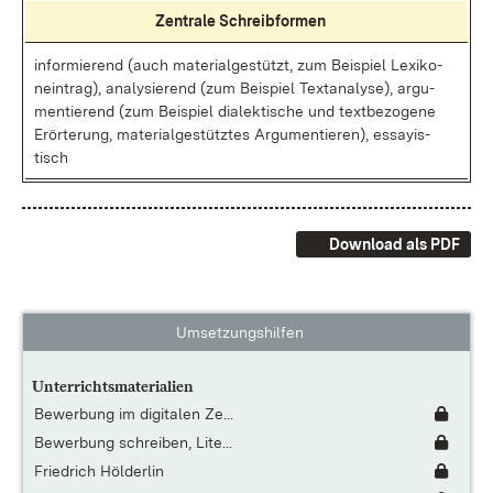
Zen­tra­le Schreib­for­men
in­for­mie­rend (auch ma­te­ri­al­ge­stützt, zum Bei­spiel Le­xi­ko­
nein­trag), ana­ly­sie­rend (zum Bei­spiel Text­ana­ly­se), ar­gu­
men­tie­rend (zum Bei­spiel dia­lek­ti­sche und text­be­zo­ge­ne
Er­ör­te­rung, ma­te­ri­al­ge­stütz­tes Ar­gu­men­tie­ren), es­say­is­
tisch
Download als PDF
Umsetzungshilfen
Unterrichtsmaterialien
Bewerbung im digitalen Ze...
Bewerbung schreiben, Lite...
Friedrich Hölderlin