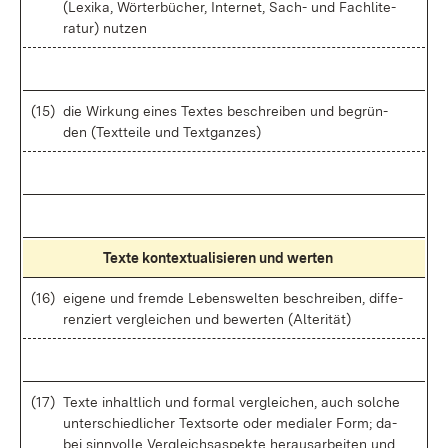
(Le­xi­ka, Wör­ter­bü­cher, In­ter­net, Sach- und Fach­li­te­
ra­tur) nut­zen
(15)
die Wir­kung ei­nes Tex­tes be­schrei­ben und be­grün­
den (Text­tei­le und Text­gan­zes)
Tex­te kon­textua­li­sie­ren und wer­ten
(16)
ei­ge­ne und frem­de Le­bens­wel­ten be­schrei­ben, dif­fe­
ren­ziert ver­glei­chen und be­wer­ten (Al­te­ri­tät)
(17)
Tex­te in­halt­lich und for­mal ver­glei­chen, auch sol­che
un­ter­schied­li­cher Text­sor­te oder me­dia­ler Form; da­
bei sinn­vol­le Ver­gleich­s­as­pek­te her­aus­ar­bei­ten und