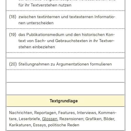
für ihr Text­ver­ste­hen nut­zen
(18)
zwi­schen text­in­ter­nen und tex­tex­ter­nen In­for­ma­tio­
nen un­ter­schei­den
(19)
das Pu­bli­ka­ti­ons­me­di­um und den his­to­ri­schen Kon­
text von Sach- und Ge­brauchs­tex­ten in ihr Text­ver­
ste­hen ein­be­zie­hen
(20)
Stel­lung­nah­men zu Ar­gu­men­ta­tio­nen for­mu­lie­ren
Text­grund­la­ge
Nach­rich­ten, Re­por­ta­gen, Fea­tures, In­ter­views, Kom­men­
ta­re, Le­ser­brie­fe,
Glos­sen
, Re­zen­sio­nen; Gra­fi­ken, Bil­der,
Ka­ri­ka­tu­ren, Es­says, po­li­ti­sche Re­den