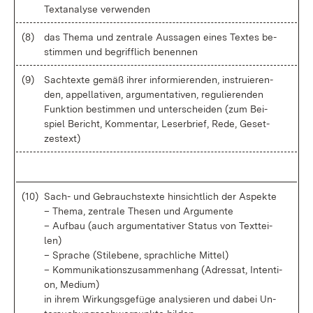
Text­ana­ly­se ver­wen­den
(8)
das The­ma und zen­tra­le Aus­sa­gen ei­nes Tex­tes be­
stim­men und be­griff­lich be­nen­nen
(9)
Sach­t­ex­te ge­mäß ih­rer in­for­mie­ren­den, in­stru­ie­ren­
den, ap­pel­la­ti­ven, ar­gu­men­ta­ti­ven, re­gu­lie­ren­den
Funk­ti­on be­stim­men und un­ter­schei­den (zum Bei­
spiel Be­richt, Kom­men­tar, Le­ser­brief, Re­de, Ge­set­
zes­text)
(10)
Sach- und Ge­brauchs­tex­te hin­sicht­lich der As­pek­te
– The­ma, zen­tra­le The­sen und Ar­gu­men­te
– Auf­bau (auch ar­gu­men­ta­ti­ver Sta­tus von Text­tei­
len)
– Spra­che (Sti­le­be­ne, sprach­li­che Mit­tel)
– Kom­mu­ni­ka­ti­ons­zu­sam­men­hang (Adres­sat, In­ten­ti­
on, Me­di­um)
in ih­rem Wir­kungs­ge­fü­ge ana­ly­sie­ren und da­bei Un­