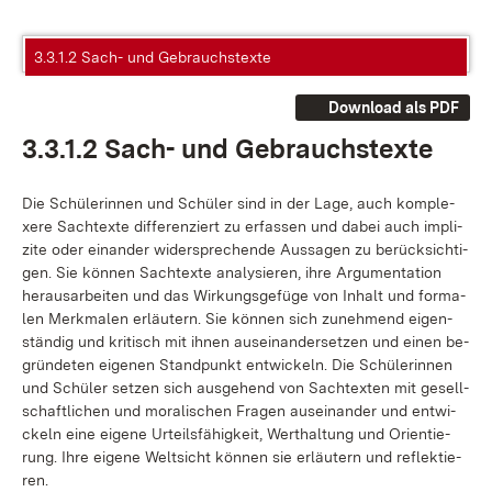
3.3.1.2 Sach- und Gebrauchstexte
Download als PDF
3.3.1.2 Sach- und Ge­brauchs­tex­te
Die Schü­le­rin­nen und Schü­ler sind in der La­ge, auch kom­ple­
xe­re Sach­t­ex­te dif­fe­ren­ziert zu er­fas­sen und da­bei auch im­pli­
zi­te oder ein­an­der wi­der­spre­chen­de Aus­sa­gen zu be­rück­sich­ti­
gen. Sie kön­nen Sach­t­ex­te ana­ly­sie­ren, ih­re Ar­gu­men­ta­ti­on
her­aus­ar­bei­ten und das Wir­kungs­ge­fü­ge von In­halt und for­ma­
len Merk­ma­len er­läu­tern. Sie kön­nen sich zu­neh­mend ei­gen­
stän­dig und kri­tisch mit ih­nen aus­ein­an­der­set­zen und ei­nen be­
grün­de­ten ei­ge­nen Stand­punkt ent­wi­ckeln. Die Schü­le­rin­nen
und Schü­ler set­zen sich aus­ge­hend von Sach­t­ex­ten mit ge­sell­
schaft­li­chen und mo­ra­li­schen Fra­gen aus­ein­an­der und ent­wi­
ckeln ei­ne ei­ge­ne Ur­teils­fä­hig­keit, Wert­hal­tung und Ori­en­tie­
rung. Ih­re ei­ge­ne Welt­sicht kön­nen sie er­läu­tern und re­flek­tie­
ren.