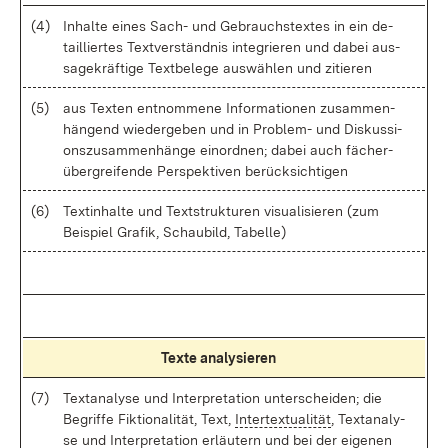
(4)
In­hal­te ei­nes Sach- und Ge­brauchs­tex­tes in ein de­
tail­lier­tes Text­ver­ständ­nis in­te­grie­ren und da­bei aus­
sa­ge­kräf­ti­ge Text­be­le­ge aus­wäh­len und zi­tie­ren
(5)
aus Tex­ten ent­nom­me­ne In­for­ma­tio­nen zu­sam­men­
hän­gend wie­der­ge­ben und in Pro­blem- und Dis­kus­si­
ons­zu­sam­men­hän­ge ein­ord­nen; da­bei auch fä­cher­
über­grei­fen­de Per­spek­ti­ven be­rück­sich­ti­gen
(6)
Textin­hal­te und Text­struk­tu­ren vi­sua­li­sie­ren (zum
Bei­spiel Gra­fik, Schau­bild, Ta­bel­le)
Tex­te ana­ly­sie­ren
(7)
Text­ana­ly­se und In­ter­pre­ta­ti­on un­ter­schei­den; die
Be­grif­fe Fik­tio­na­li­tät, Text,
In­ter­textua­li­tät
, Text­ana­ly­
se und In­ter­pre­ta­ti­on er­läu­tern und bei der ei­ge­nen