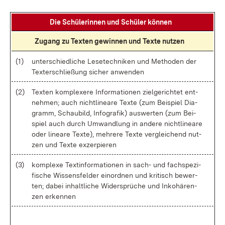
Die Schü­le­rin­nen und Schü­ler kön­nen
Zu­gang zu Tex­ten ge­win­nen und Tex­te nut­zen
(1)
un­ter­schied­li­che Le­se­tech­ni­ken und Me­tho­den der
Tex­ter­schlie­ßung si­cher an­wen­den
(2)
Tex­ten kom­ple­xe­re In­for­ma­tio­nen ziel­ge­rich­tet ent­
neh­men; auch nicht­li­nea­re Tex­te (zum Bei­spiel Dia­
gramm, Schau­bild, In­fo­gra­fik) aus­wer­ten (zum Bei­
spiel auch durch Um­wand­lung in an­de­re nicht­li­nea­re
oder li­nea­re Tex­te), meh­re­re Tex­te ver­glei­chend nut­
zen und Tex­te ex­zer­pie­ren
(3)
kom­ple­xe Text­in­for­ma­tio­nen in sach- und fach­spe­zi­
fi­sche Wis­sens­fel­der ein­ord­nen und kri­tisch be­wer­
ten; da­bei in­halt­li­che Wi­der­sprü­che und In­ko­hä­ren­
zen er­ken­nen