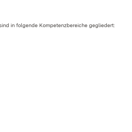
d in fol­gen­de Kom­pe­tenz­be­rei­che ge­glie­dert: