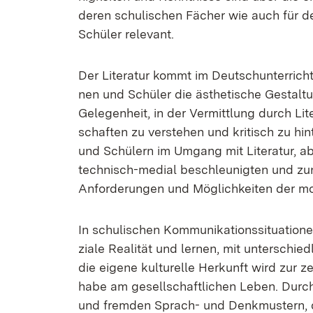
de­ren schu­li­schen Fä­cher wie auch für d
Schü­ler re­le­vant.
Der Li­te­ra­tur kommt im Deutsch­un­ter­richt 
nen und Schü­ler die äs­the­ti­sche Ge­stal­tung
Ge­le­gen­heit, in der Ver­mitt­lung durch Li­
schaf­ten zu ver­ste­hen und kri­tisch zu hin­
und Schü­lern im Um­gang mit Li­te­ra­tur, ab
tech­nisch-me­di­al be­schleu­nig­ten und zu
An­for­de­run­gen und Mög­lich­kei­ten der mo­
In schu­li­schen Kom­mu­ni­ka­ti­ons­si­tua­tio­n
zia­le Rea­li­tät und ler­nen, mit un­ter­sch
die ei­ge­ne kul­tu­rel­le Her­kunft wird zur ze
ha­be am ge­sell­schaft­li­chen Le­ben. Durch
und frem­den Sprach- und Denk­mus­tern, di