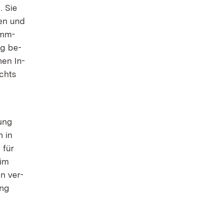
g. Sie
­ten und
timm­
ung be­
hen In­
ichts
dung
n in
 für
 im
en ver­
ang