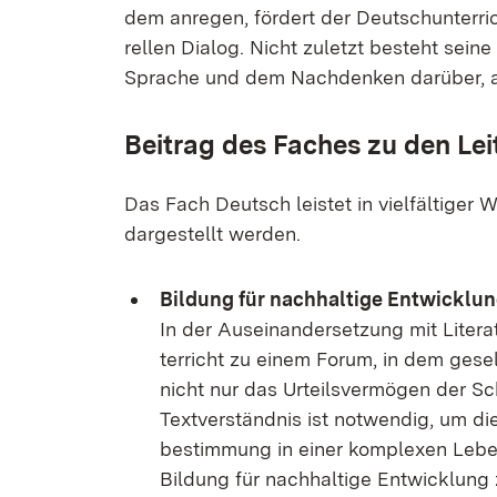
dem an­re­gen, för­dert der Deutsch­un­ter­rich
rel­len Dia­log. Nicht zu­letzt be­steht sei­n
Spra­che und dem Nach­den­ken dar­über, a
Bei­trag des Fa­ches zu den Leit­
Das Fach Deutsch leis­tet in viel­fäl­ti­ger W
dar­ge­stellt wer­den.
Bil­dung für nach­hal­ti­ge Ent­wick­l
In der Aus­ein­an­der­set­zung mit Li­te
ter­richt zu ei­nem Fo­rum, in dem ge­sell
nicht nur das Ur­teils­ver­mö­gen der Schü
Text­ver­ständ­nis ist not­wen­dig, um die
be­stim­mung in ei­ner kom­ple­xen Le­ben
Bil­dung für nach­hal­ti­ge Ent­wick­lung 