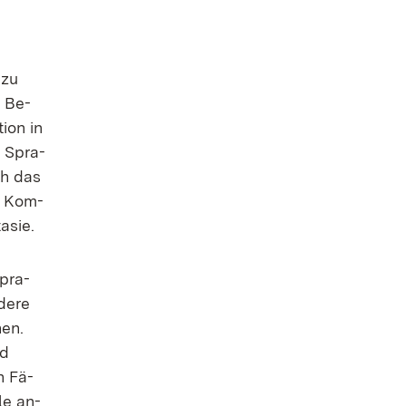
 zu
r Be­
i­on in
er Spra­
ich das
er Kom­
a­sie.
Spra­
de­re
nen.
nd
en Fä­
­le an­