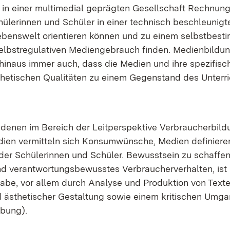
on in ei­ner mul­ti­me­di­al ge­präg­ten Ge­sell­schaft Rech­nun
hü­le­rin­nen und Schü­ler in ei­ner tech­nisch be­schleu­nig
bens­welt ori­en­tie­ren kön­nen und zu ei­nem selbst­be­s
bst­re­gu­la­ti­ven Me­di­en­ge­brauch fin­den. Me­di­en­bil­d
hin­aus im­mer auch, dass die Me­di­en und ih­re spe­zi­fi­sc
­the­ti­schen Qua­li­tä­ten zu ei­nem Ge­gen­stand des Un­ter­r
 de­nen im Be­reich der Leit­per­spek­ti­ve Ver­brau­cher­bil­
en ver­mit­teln sich Kon­sum­wün­sche, Me­di­en de­fi­nie­re
er Schü­le­rin­nen und Schü­ler. Be­wusst­sein zu schaf­fen
nd ver­ant­wor­tungs­be­wuss­tes Ver­brau­cher­ver­hal­ten, ist
­ga­be, vor al­lem durch Ana­ly­se und Pro­duk­ti­on von Tex­t
äs­the­ti­scher Ge­stal­tung so­wie ei­nem kri­ti­schen Um­g
­bung).