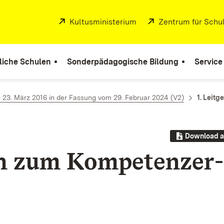
Extern:
Kultusministerium
(Öffnet in neuem Fenste
Extern:
Zentrum für Schul
liche Schulen
Sonderpädagogische Bildung
Service
23. März 2016 in der Fassung vom 29. Februar 2024 (V2)
1. Leit
Download a
en zum Kom­pe­ten­z­er­