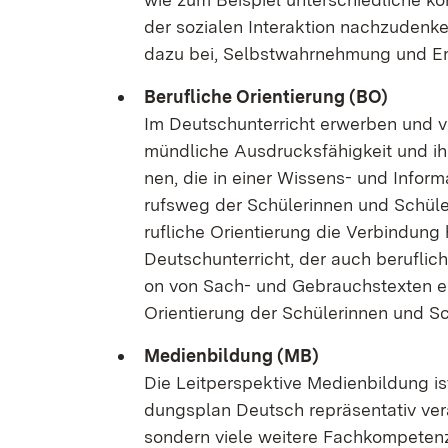
der so­zia­len In­ter­ak­ti­on nach­zu­den
da­zu bei, Selbst­wahr­neh­mung und Em­p
Be­ruf­li­che Ori­en­tie­rung (BO)
Im Deutsch­un­ter­richt er­wer­ben und ver
münd­li­che Aus­drucks­fä­hig­keit und ihr 
nen, die in ei­ner Wis­sens- und In­for­m
rufs­weg der Schü­le­rin­nen und Schü­ler 
ruf­li­che Ori­en­tie­rung die Ver­bin­du
Deutsch­un­ter­richt, der auch be­ruf­li­ch
on von Sach- und Ge­brauchs­tex­ten ei­ne
Ori­en­tie­rung der Schü­le­rin­nen und Sc
Me­di­en­bil­dung (MB)
Die Leit­per­spek­ti­ve Me­di­en­bil­dun
dungs­plan Deutsch re­prä­sen­ta­tiv ver­
son­dern vie­le wei­te­re Fach­kom­pe­te