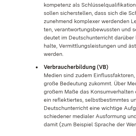
kom­pe­tenz als Schlüs­sel­qua­li­fi­ka­ti­
sol­len si­cher­stel­len, dass sich die Sc
zu­neh­mend kom­ple­xer wer­den­den Le­
ten, ver­ant­wor­tungs­be­wuss­ten und sel
deu­tet im Deutsch­un­ter­richt dar­über 
hal­te, Ver­mitt­lungs­leis­tun­gen und äs
wer­den.
Ver­brau­cher­bil­dung (VB)
Me­di­en sind zu­dem Ein­fluss­fak­to­ren,
gro­ße Be­deu­tung zu­kommt. Über Me­di­
gro­ßem Ma­ße das Kon­sum­ver­hal­ten d
ein re­flek­tier­tes, selbst­be­stimm­tes u
Deutsch­un­ter­richt ei­ne wich­ti­ge Auf
schie­de­ner me­dia­ler Aus­for­mung und 
da­mit (zum Bei­spiel Spra­che der Wer