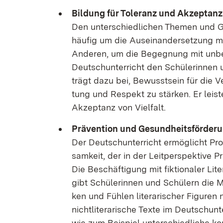
Bil­dung für To­le­ranz und Ak­zep­tanz
Den un­ter­schied­li­chen The­men und G
häu­fig um die Aus­ein­an­der­set­zung mi
An­de­ren, um die Be­geg­nung mit un­be­
Deutsch­un­ter­richt den Schü­le­rin­nen 
trägt da­zu bei, Be­wusst­sein für die V
tung und Re­spekt zu stär­ken. Er leis­te
Ak­zep­tanz von Viel­falt.
Prä­ven­ti­on und Ge­sund­heits­för­de­
Der Deutsch­un­ter­richt er­mög­licht P
sam­keit, der in der Leit­per­spek­ti­ve
Die Be­schäf­ti­gung mit fik­tio­na­ler Li­
gibt Schü­le­rin­nen und Schü­lern die M
ken und Füh­len li­te­ra­ri­scher Fi­gu­ren 
nicht­li­te­ra­ri­sche Tex­te im Deutsch­un­
wie zum Bei­spiel un­ter­schied­li­che kon