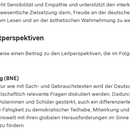
t Sen­si­bi­li­tät und Em­pa­thie und un­ter­stützt den in­ter­k
e we­sent­li­che Ziel­set­zung dar­in, Freu­de an der deut­sch
m Le­sen und an der äs­the­ti­schen Wahr­neh­mung zu we
per­spek­ti­ven
ei­se ei­nen Bei­trag zu den Leit­per­spek­ti­ven, die im Fol­
ung (BNE)
­ra­tur wie mit Sach- und Ge­brauchs­tex­ten wird der Deuts
­schaft­lich re­le­van­te Fra­gen dis­ku­tiert wer­den. Da­dur
­le­rin­nen und Schü­ler ge­stärkt, auch ein dif­fe­ren­zier­t
 Fä­hig­keit zu de­mo­kra­ti­scher Teil­ha­be, Mit­wir­kung und
s­welt mit ih­ren glo­ba­len Her­aus­for­de­run­gen im Sin­ne
zu för­dern.