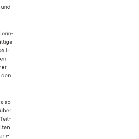
n und
le­rin­
­ti­ge
sell­
nen
ner
t den
als so­
 über
 Teil­
l­ten
rem­