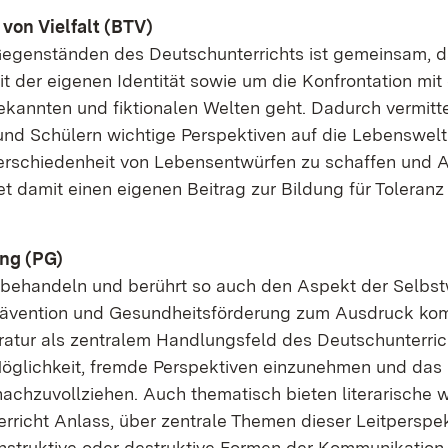
 von Viel­falt (BTV)
e­gen­stän­den des Deutsch­un­ter­richts ist ge­mein­sam, 
t der ei­ge­nen Iden­ti­tät so­wie um die Kon­fron­ta­ti­on mi
kann­ten und fik­tio­na­len Wel­ten geht. Da­durch ver­mit­t
und Schü­lern wich­ti­ge Per­spek­ti­ven auf die Le­bens­welt
er­schie­den­heit von Le­bens­ent­wür­fen zu schaf­fen und 
t da­mit ei­nen ei­ge­nen Bei­trag zur Bil­dung für To­le­ran
rung (PG)
ro­be­han­deln und be­rührt so auch den As­pekt der Selbst­
 Prä­ven­ti­on und Ge­sund­heits­för­de­rung zum Aus­druck k
te­ra­tur als zen­tra­lem Hand­lungs­feld des Deutsch­un­ter­ri
ög­lich­keit, frem­de Per­spek­ti­ven ein­zu­neh­men und da
nach­zu­voll­zie­hen. Auch the­ma­tisch bie­ten li­te­ra­ri­sche 
ter­richt An­lass, über zen­tra­le The­men die­ser Leit­per­spek­
­struk­ti­ve oder de­struk­ti­ve For­men der Kom­mu­ni­ka­ti­o