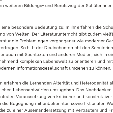
en wei­te­ren Bil­dungs- und Be­rufs­weg der Schü­le­rin­ne
ei­ne be­son­de­re Be­deu­tung zu: In ihr er­fah­ren die Schü­
 von Wel­ten. Der Li­te­ra­tur­un­ter­richt gibt zu­dem viel­fäl
te­ra­tur die Pro­blem­la­gen ver­gan­ge­ner wie mo­der­ner Ge­
ter­fra­gen. So hilft der Deutsch­un­ter­richt den Schü­le­rin­
er auch mit Sach­t­ex­ten und an­de­ren Me­di­en, sich in ei­
­neh­mend kom­ple­xen Le­bens­welt zu ori­en­tie­ren und mi
der­nen In­for­ma­ti­ons­ge­sell­schaft um­ge­hen zu kön­nen.
en er­fah­ren die Ler­nen­den Al­te­ri­tät und He­te­ro­ge­ni­tät 
ied­li­chen Le­bens­ent­wür­fen um­zu­ge­hen. Das Nach­den­ken
n­tra­len Vor­aus­set­zung von kri­ti­scher und kon­struk­ti­ver
 die Be­geg­nung mit un­be­kann­ten so­wie fik­tio­na­len We
e zu ei­ner Aus­ein­an­der­set­zung mit Ver­trau­tem und F