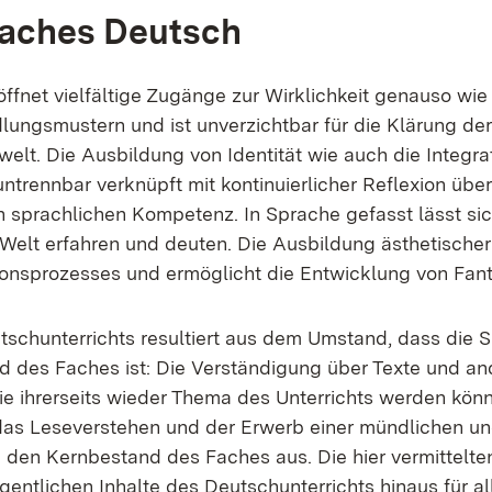
 Fa­ches Deutsch
f­net viel­fäl­ti­ge Zu­gän­ge zur Wirk­lich­keit ge­nau­so wie
lungs­mus­tern und ist un­ver­zicht­bar für die Klä­rung de
elt. Die Aus­bil­dung von Iden­ti­tät wie auch die In­te­gra­t
trenn­bar ver­knüpft mit kon­ti­nu­ier­li­cher Re­fle­xi­on üb
­len sprach­li­chen Kom­pe­tenz. In Spra­che ge­fasst lässt s
elt er­fah­ren und deu­ten. Die Aus­bil­dung äs­the­ti­sch
ti­ons­pro­zes­ses und er­mög­licht die Ent­wick­lung von Fan­t
sch­un­ter­richts re­sul­tiert aus dem Um­stand, dass die 
des Fa­ches ist: Die Ver­stän­di­gung über Tex­te und an­
ie ih­rer­seits wie­der The­ma des Un­ter­richts wer­den kön­
e das Le­se­ver­ste­hen und der Er­werb ei­ner münd­li­chen u
en den Kern­be­stand des Fa­ches aus. Die hier ver­mit­tel­t
ent­li­chen In­hal­te des Deutsch­un­ter­richts hin­aus für al