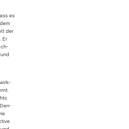
dass es
t dem
elt der
. Er
Ach­
z und
wirk­
ommt.
chts
s Den­
wie
ti­ve
n und