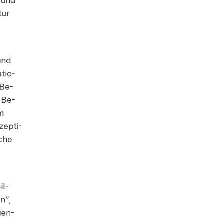
tur
 und
­tio­
 Be­
e Be­
em
zep­ti­
­che
il­
n”,
­en­