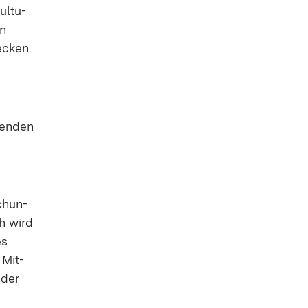
ul­tu­
en
­cken.
gen­den
ch­un­
ch wird
es
 Mit­
 der