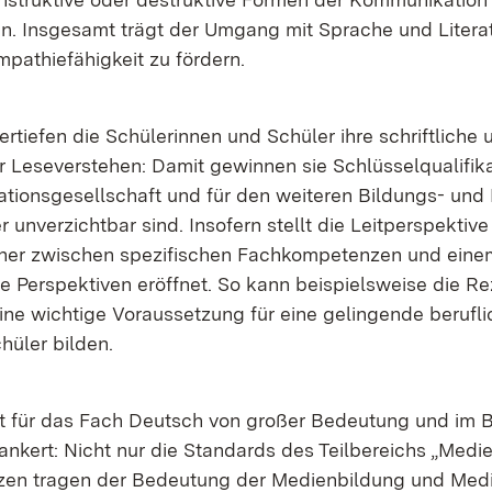
­ken. Ins­ge­samt trägt der Um­gang mit Spra­che und Li­te­ra­
a­thie­fä­hig­keit zu för­dern.
­tie­fen die Schü­le­rin­nen und Schü­ler ih­re schrift­li­che
Le­se­ver­ste­hen: Da­mit ge­win­nen sie Schlüs­sel­qua­li­fi­ka
a­ti­ons­ge­sell­schaft und für den wei­te­ren Bil­dungs- und
un­ver­zicht­bar sind. In­so­fern stellt die Leit­per­spek­ti­v
ng her zwi­schen spe­zi­fi­schen Fach­kom­pe­ten­zen und ei­n
e Per­spek­ti­ven er­öff­net. So kann bei­spiels­wei­se die Re­
 wich­ti­ge Vor­aus­set­zung für ei­ne ge­lin­gen­de be­ruf­li
hü­ler bil­den.
g ist für das Fach Deutsch von gro­ßer Be­deu­tung und im B
an­kert: Nicht nur die Stan­dards des Teil­be­reichs „Me­di­e
n­zen tra­gen der Be­deu­tung der Me­di­en­bil­dung und Me­di