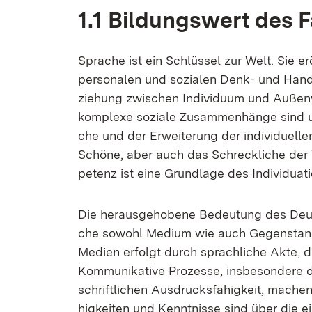
1.1 Bil­dungs­wert des
Spra­che ist ein Schlüs­sel zur Welt. Sie er­öf
per­so­na­len und so­zia­len Denk- und Hand­
zie­hung zwi­schen In­di­vi­du­um und Au­ßen­w
kom­ple­xe so­zia­le Zu­sam­men­hän­ge sind un­
che und der Er­wei­te­rung der in­di­vi­du­el
Schö­ne, aber auch das Schreck­li­che der W
pe­tenz ist ei­ne Grund­la­ge des In­di­vi­dua­
Die her­aus­ge­ho­be­ne Be­deu­tung des Deut
che so­wohl Me­di­um wie auch Ge­gen­stand 
Me­di­en er­folgt durch sprach­li­che Ak­te, d
Kom­mu­ni­ka­ti­ve Pro­zes­se, ins­be­son­de­r
schrift­li­chen Aus­drucks­fä­hig­keit, ma­ch
hig­kei­ten und Kennt­nis­se sind über die ei­g