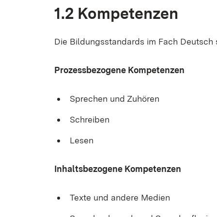
1.2 Kom­pe­ten­zen
Die Bil­dungs­stan­dards im Fach Deutsch sin
Pro­zess­be­zo­ge­ne Kom­pe­ten­zen
Spre­chen und Zu­hö­ren
Schrei­ben
Le­sen
In­halts­be­zo­ge­ne Kom­pe­ten­zen
Tex­te und an­de­re Me­di­en