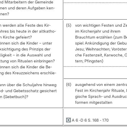
d Mit­ar­bei­tern der Ge­mein­de
­nen und de­ren Auf­ga­ben ken­
r­nen?
 wer­den al­le Fes­te des Kir­
(5)
von wich­ti­gen Fes­ten und Ze
h­res bis heu­te in der alt­ka­tho­
im Kir­chen­jahr und ih­rem
n Kir­che ge­fei­ert?
Brauch­tum er­zäh­len (zum B
n­nen sich die Kin­der – un­ter
spiel An­kün­di­gung der Ge­bu
k­sich­ti­gung des Prin­zips der
Je­su; Weih­nach­ten; Vor­ös­ter­
l­lig­keit – in die Aus­wahl und
che Fas­ten­zeit, Kar­wo­che, 
­tung von Ri­tua­len ein­brin­gen?
tern; Pfings­ten)
n­nen sich die Kin­der die Be­
ng des Kreuz­zei­chens er­schlie­
(6)
aus­ge­hend von ei­nem zen­tra
nn über die Schul­jah­re hin­weg
Fest im Kir­chen­jahr Ri­tua­le, l
ed- und Ge­bets­schatz ge­si­chert
gi­sche Sprach- und Aus­dru
n (Ge­bet­buch)?
for­men mit­ge­stal­ten
A 6 -D 6 S. 168 - 170