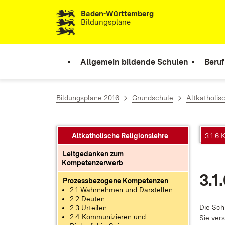
Baden-Württemberg
Zum Inhalt springen
Bildungspläne
Allgemein bildende Schulen
Beruf
Bildungspläne 2016
Grundschule
Altkatholis
Altkatholische Religionslehre
3.1.6 
Leitgedanken zum
Kompetenzerwerb
3.1
Prozessbezogene Kompetenzen
2.1 Wahrnehmen und Darstellen
2.2 Deuten
Die Schü
2.3 Urteilen
2.4 Kommunizieren und
Sie ver­