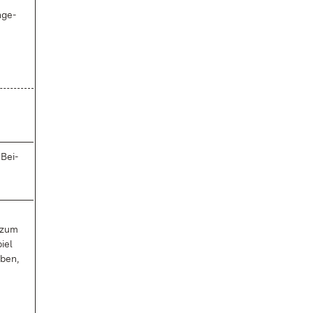
­ge­
 Bei­
 zum
iel
e­ben,