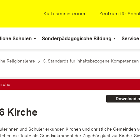
Extern:
Kultusministerium
(Öffnet in neuem Fenste
Extern:
Zentrum für Schul
liche Schulen
Sonderpädagogische Bildung
Service
che Religionslehre
3. Standards für inhaltsbezogene Kompetenzen
Kirche
Download a
.6 Kir­che
­le­rin­nen und Schü­ler er­kun­den Kir­chen und christ­li­che Ge­mein­den v
ste­hen die Tau­fe als Grund­sa­kra­ment der Zu­ge­hö­rig­keit zur Kir­che. Sie