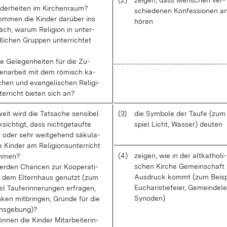
(2)
zei­gen, dass Men­schen ver­
­der­hei­ten im Kir­chen­raum?
schie­de­nen Kon­fes­sio­nen an
m­men die Kin­der dar­über ins
hö­ren
ch, war­um Re­li­gi­on in un­ter­
li­chen Grup­pen un­ter­rich­tet
e Ge­le­gen­hei­ten für die Zu­
n­ar­beit mit dem rö­misch ka­
schen und evan­ge­li­schen Re­li­gi­
ter­richt bie­ten sich an?
weit wird die Tat­sa­che sen­si­bel
(3)
die Sym­bo­le der Tau­fe (zum
­sich­tigt, dass nicht­ge­tauf­te
spiel Licht, Was­ser) deu­ten
r oder sehr weit­ge­hend sä­ku­la­
­te Kin­der am Re­li­gi­ons­un­ter­richt
(4)
zei­gen, wie in der alt­ka­tho­li­
eh­men?
schen Kir­che Ge­mein­schaft
r­den Chan­cen zur Ko­ope­ra­ti­
Aus­druck kommt (zum Bei­sp
 dem El­tern­haus ge­nutzt (zum
Eu­cha­ris­tie­fei­er, Ge­mein­de­l
el Tau­fer­in­ne­run­gen er­fra­gen,
Syn­oden)
ken mit­brin­gen, Grün­de für die
ns­ge­bung)?
­nen die Kin­der Mit­ar­bei­te­rin­