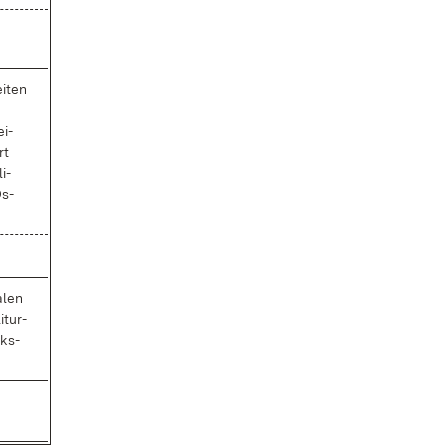
i­ten
ei­
rt
li­
Os­
­len
it­ur­
cks­