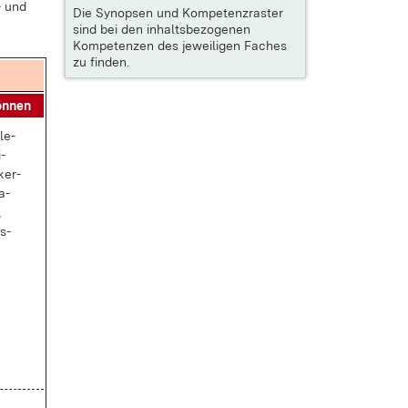
- und
Die
Synopsen und Kompetenzraster
sind bei den inhaltsbezogenen
Kompetenzen des jeweiligen Faches
zu finden.
ön­nen
le­
­
­ker­
a­
,
s­