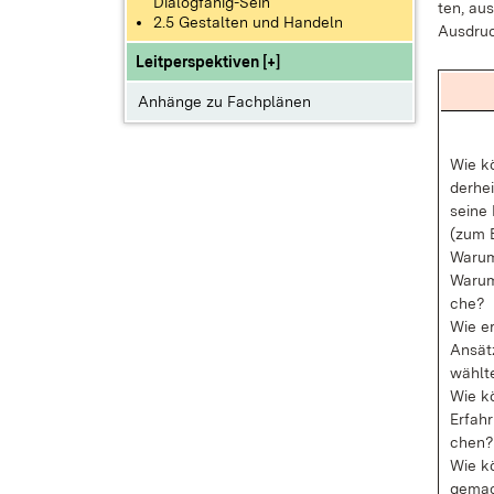
Dialogfähig-Sein
ten, aus
2.5 Gestalten und Handeln
Aus­druc
Leitperspektiven [+]
Anhänge zu Fachplänen
Wie kö
der­he
sei­ne 
(zum Be
War­um
War­um 
che?
Wie er
An­sät
wähl­t
Wie kö
Er­fah
chen?
Wie kö
ge­mac