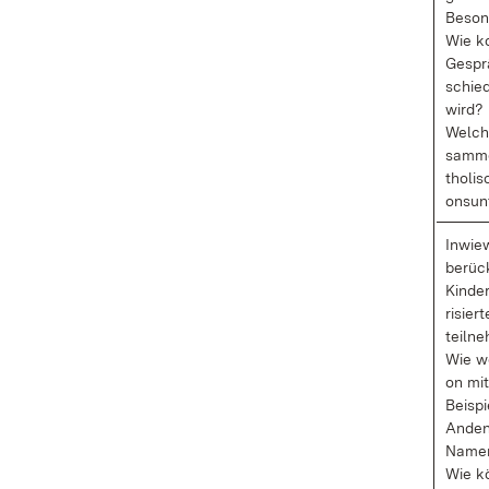
Be­son
Wie ko
Ge­sprä
schied­
wird?
Wel­ch
sam­me
tho­li­
ons­un­
In­wie­
be­rück
Kin­de
ri­sier
teil­n
Wie we
on mit
Bei­spi
An­den
Na­me
Wie kön