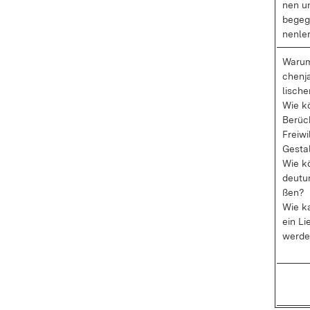
nen un
be­geg
nen­le
War­um
chen­ja
li­sche
Wie kö
Be­rüc
Frei­wi
Ge­stal
Wie kö
deu­tu
ßen?
Wie ka
ein Li
wer­de