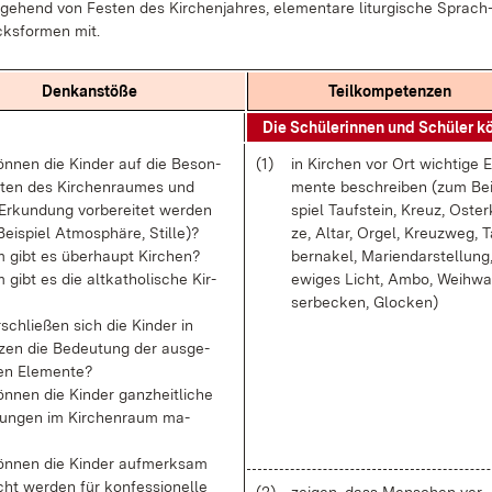
­ge­hend von Fes­ten des Kir­chen­jah­res, ele­men­ta­re lit­ur­gi­sche Sprach
ks­for­men mit.
Denk­an­stö­ße
Teil­kom­pe­ten­zen
Die Schü­le­rin­nen und Schü­ler k
n­nen die Kin­der auf die Be­son­
(1)
in Kir­chen vor Ort wich­ti­ge E
i­ten des Kir­chen­rau­mes und
men­te be­schrei­ben (zum Bei
Er­kun­dung vor­be­rei­tet wer­den
spiel Tauf­stein, Kreuz, Os­ter
i­spiel At­mo­sphä­re, Stil­le)?
ze, Al­tar, Or­gel, Kreuz­weg, T
 gibt es über­haupt Kir­chen?
ber­na­kel, Ma­ri­en­dar­stel­lung
gibt es die alt­ka­tho­li­sche Kir­
ewi­ges Licht, Am­bo, Weih­wa
ser­be­cken, Glo­cken)
­schlie­ßen sich die Kin­der in
­zen die Be­deu­tung der aus­ge­
en Ele­men­te?
n­nen die Kin­der ganz­heit­li­che
­run­gen im Kir­chen­raum ma­
n­nen die Kin­der auf­merk­sam
ht wer­den für kon­fes­sio­nel­le