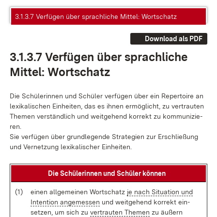
3.1.3.7 Verfügen über sprachliche Mittel: Wortschatz
Download als PDF
3.1.3.7 Ver­fü­gen über sprach­li­che
Mit­tel: Wort­schatz
Die Schü­le­rin­nen und Schü­ler ver­fü­gen über ein Re­per­toire an
le­xi­ka­li­schen Ein­hei­ten, das es ih­nen er­mög­licht, zu ver­trau­ten
The­men ver­ständ­lich und weit­ge­hend kor­rekt zu kom­mu­ni­zie­
ren.
Sie ver­fü­gen über grund­le­gen­de Stra­te­gi­en zur Er­schlie­ßung
und Ver­net­zung le­xi­ka­li­scher Ein­hei­ten.
Die Schü­le­rin­nen und Schü­ler kön­nen
(1)
ei­nen all­ge­mei­nen Wort­schatz
je nach Si­tua­ti­on und
In­ten­tion an­ge­mes­sen
und weit­ge­hend kor­rekt ein­
set­zen, um sich zu
ver­trau­ten The­men
zu äu­ßern