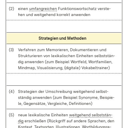
(2)
ei­nen
um­fang­rei­chen
Funk­ti­ons­wort­schatz ver­ste­
hen und weit­ge­hend kor­rekt an­wen­den
Stra­te­gi­en und Me­tho­den
(3)
Ver­fah­ren zum Me­mo­rie­ren, Do­ku­men­tie­ren und
Struk­tu­rie­ren von le­xi­ka­li­schen Ein­hei­ten selbst­stän­
dig an­wen­den (zum Bei­spiel Wort­feld, Wort­fa­mi­li­en,
Mind­map, Vi­sua­li­sie­rung, (di­gi­ta­le) Vo­ka­bel­trai­ner)
(4)
Stra­te­gi­en der Um­schrei­bung weit­ge­hend selbst­
stän­dig an­wen­den (zum Bei­spiel Syn­ony­me, Bei­spie­
le, Ge­gen­sät­ze, Ver­glei­che, De­fi­ni­tio­nen)
(5)
neue le­xi­ka­li­sche Ein­hei­ten
weit­ge­he
nd selbst­stän­
dig
er­schlie­ßen (Rück­griff auf an­de­re Spra­chen, den
Kon­text,
Text­sor­ten
, Il­lus­tra­tio­nen, Wort­bil­dungs­re­