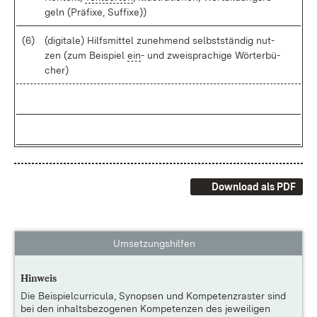
geln (Prä­fi­xe, Suf­fi­xe))
(6)
(di­gi­ta­le) Hilfs­mit­tel zu­neh­mend selbst­stän­dig nut­
zen (zum Bei­spiel
ein
- und zwei­spra­chi­ge Wör­ter­bü­
cher)
Download als PDF
Umsetzungshilfen
Hinweis
Die
Beispielcurricula, Synopsen und Kompetenzraster
sind
bei den inhaltsbezogenen Kompetenzen des jeweiligen