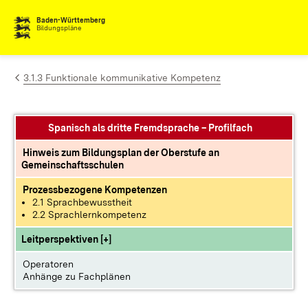
Zum Inhalt springen
Baden-Württemberg
Bildungspläne
3.1.3 Funktionale kommunikative Kompetenz
Spanisch als dritte Fremdsprache – Profilfach
Hinweis zum Bildungsplan der Oberstufe an
Gemeinschaftsschulen
Prozessbezogene Kompetenzen
2.1 Sprachbewusstheit
2.2 Sprachlernkompetenz
Leitperspektiven [+]
Operatoren
Anhänge zu Fachplänen