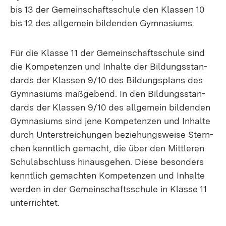
bis 13 der Ge­mein­schafts­schu­le den Klas­sen 10
bis 12 des all­ge­mein bil­den­den Gym­na­si­ums.
Für die Klas­se 11 der Ge­mein­schafts­schu­le sind
die Kom­pe­ten­zen und In­hal­te der Bil­dungs­stan­
dards der Klas­sen 9/10 des Bil­dungs­plans des
Gym­na­si­ums maß­ge­bend. In den Bil­dungs­stan­
dards der Klas­sen 9/10 des all­ge­mein bil­den­den
Gym­na­si­ums sind je­ne Kom­pe­ten­zen und In­hal­te
durch Un­ter­strei­chun­gen be­zie­hungs­wei­se Stern­
chen kennt­lich ge­macht, die über den Mitt­le­ren
Schul­ab­schluss hin­aus­ge­hen. Die­se be­son­ders
kennt­lich ge­mach­ten Kom­pe­ten­zen und In­hal­te
wer­den in der Ge­mein­schafts­schu­le in Klas­se 11
un­ter­rich­tet.