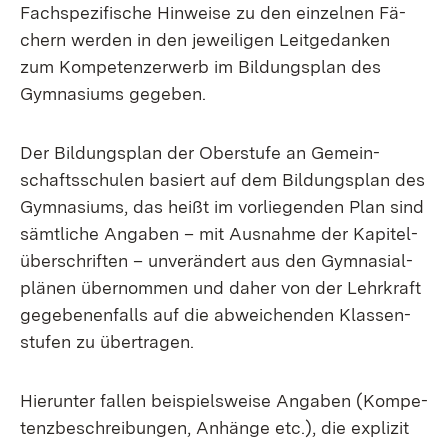
Fach­spe­zi­fi­sche Hin­wei­se zu den ein­zel­nen Fä­
chern wer­den in den je­wei­li­gen Leit­ge­dan­ken
zum Kom­pe­ten­z­er­werb im Bil­dungs­plan des
Gym­na­si­ums ge­ge­ben.
Der Bil­dungs­plan der Ober­stu­fe an Ge­mein­
schafts­schu­len ba­siert auf dem Bil­dungs­plan des
Gym­na­si­ums, das heißt im vor­lie­gen­den Plan sind
sämt­li­che An­ga­ben – mit Aus­nah­me der Ka­pi­tel­
über­schrif­ten – un­ver­än­dert aus den Gym­na­si­al­
plä­nen über­nom­men und da­her von der Lehr­kraft
ge­ge­be­nen­falls auf die ab­wei­chen­den Klas­sen­
stu­fen zu über­tra­gen.
Hier­un­ter fal­len bei­spiels­wei­se An­ga­ben (Kom­pe­
tenz­be­schrei­bun­gen, An­hän­ge etc.), die ex­pli­zit