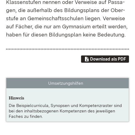
Klas­sen­stu­fen nen­nen oder Ver­wei­se auf Pas­sa­
gen, die au­ßer­halb des Bil­dungs­plans der Ober­
stu­fe an Ge­mein­schafts­schu­len lie­gen. Ver­wei­se
auf Fä­cher, die nur am Gym­na­si­um er­teilt wer­den,
ha­ben für die­sen Bil­dungs­plan kei­ne Be­deu­tung.
Download als PDF
Umsetzungshilfen
Hinweis
Die
Beispielcurricula, Synopsen und Kompetenzraster
sind
bei den inhaltsbezogenen Kompetenzen des jeweiligen
Faches zu finden.