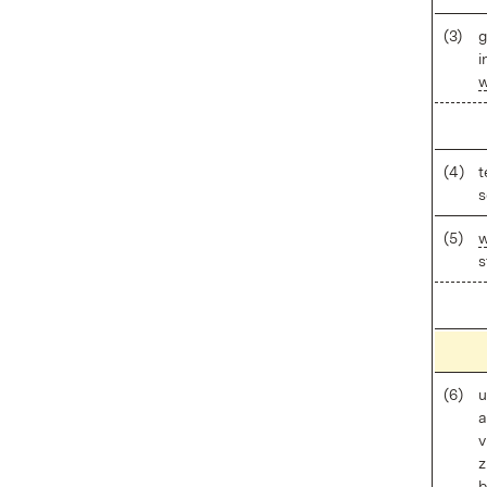
(3)
g
i
w
(4)
t
s
(5)
w
s
(6)
u
a
v
z
b