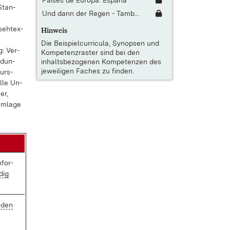
Países de Europa: España
 Stan­
Und dann der Regen - Tamb...
eh­t­ex­
Hinweis
Die
Beispielcurricula, Synopsen und
g: Ver­
Kompetenzraster
sind bei den
ed­un­
inhaltsbezogenen Kompetenzen des
jeweiligen Faches zu finden.
kurs­
el­le Un­
er,
m­la­ge
­for­
dig
 den