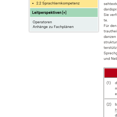
2.2 Sprachlernkompetenz
seh­t­ex­
dard­spr
Leitperspektiven [+]
Sie ver­f
te.
Operatoren
Für den 
Anhänge zu Fachplänen
traut­he
dan­zen u
struk­tur
ter­stüt
Sprech­g
und Ne­b
(1)
d
m
e
(2)
b
H
d