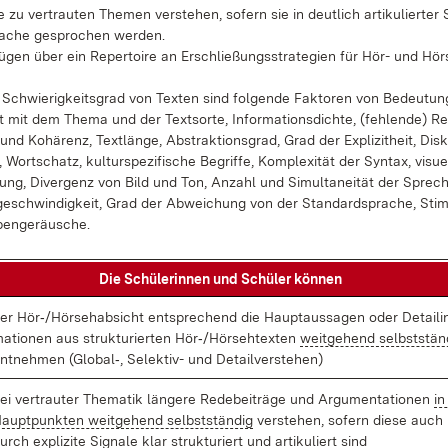
te zu ver­trau­ten The­men ver­ste­hen, so­fern sie in deut­lich ar­ti­ku­lier­ter
a­che ge­spro­chen wer­den.
ü­gen über ein Re­per­toire an Er­schlie­ßungs­stra­te­gi­en für Hör- und Hör­s
Schwie­rig­keits­grad von Tex­ten sind fol­gen­de Fak­to­ren von Be­deu­tun
it mit dem The­ma und der Text­sor­te, In­for­ma­ti­ons­dich­te, (feh­len­de) R
nd Ko­hä­renz, Text­län­ge, Abs­trak­ti­ons­grad, Grad der Ex­pli­zit­heit, Dis­
, Wort­schatz, kul­tur­spe­zi­fi­sche Be­grif­fe, Kom­ple­xi­tät der Syn­tax, vi­su­
­zung, Di­ver­genz von Bild und Ton, An­zahl und Si­mul­ta­nei­tät der Spre­ch
e­schwin­dig­keit, Grad der Ab­wei­chung von der Stan­dard­spra­che, Stim
en­ge­räu­sche.
Die Schü­le­rin­nen und Schü­ler kön­nen
er Hör‑/Hör­se­h­ab­sicht ent­spre­chend die Haupt­aus­sa­gen oder De­tail­in
a­tio­nen aus struk­tu­rier­ten Hör‑/Hör­seh­t­ex­ten
weit­ge­hend selbst­stän­
nt­neh­men (Glo­bal‑, Se­lek­tiv- und De­tail­ver­ste­hen)
ei ver­trau­ter The­ma­tik län­ge­re Re­de­bei­trä­ge und Ar­gu­men­ta­tio­nen
in
aupt­punk­ten weit­ge­hend selbst­stän­dig
ver­ste­hen, so­fern die­se auch
urch ex­pli­zi­te Si­gna­le klar struk­tu­riert und ar­ti­ku­liert sind