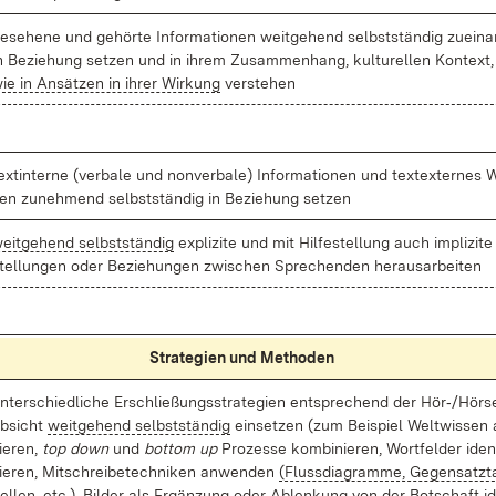
e­se­he­ne und ge­hör­te In­for­ma­tio­nen weit­ge­hend selbst­stän­dig zu­ein­a
n Be­zie­hung set­zen und in ih­rem Zu­sam­men­hang, kul­tu­rel­len Kon­text
ie in An­sät­zen in ih­rer Wir­kung
ver­ste­hen
ext­in­ter­ne (ver­ba­le und non­ver­ba­le) In­for­ma­tio­nen und tex­tex­ter­nes 
en zu­neh­mend selbst­stän­dig in Be­zie­hung set­zen
eit­ge­hend selbst­stän­dig
ex­pli­zi­te und mit Hil­fe­stel­lung auch im­pli­zi­te
tel­lun­gen oder Be­zie­hun­gen zwi­schen Spre­chen­den her­aus­ar­bei­ten
Stra­te­gi­en und Me­tho­den
n­ter­schied­li­che Er­schlie­ßungs­stra­te­gi­en ent­spre­chend der Hör‑/Hör­s
b­sicht
weit­ge­hend selbst­stän­dig
ein­set­zen (zum Bei­spiel Welt­wis­sen a
ie­ren,
top down
und
bot­tom up
Pro­zes­se kom­bi­nie­ren, Wort­fel­der iden­ti
ie­ren, Mit­schrei­be­tech­ni­ken an­wen­den
(Fluss­dia­gram­me, Ge­gen­satz­t
el­len, etc.), Bil­der als Er­gän­zung oder Ab­len­kung von der Bot­schaft i