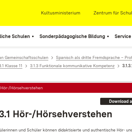
Extern:
Kultusministerium
(Öffnet in neuem Fenste
Extern:
Zentrum für Schul
liche Schulen
Sonderpädagogische Bildung
Service
 an Gemeinschaftsschulen
Spanisch als dritte Fremdsprache – Prof
3.1 Klasse 11
3.1.3 Funktionale kommunikative Kompetenz
3.1.
1 Hör-/Hörsehverstehen
Download a
.3.1 Hör-/Hör­seh­ver­ste­hen
­le­rin­nen und Schü­ler kön­nen di­dak­ti­sier­te und au­then­ti­sche Hör- u