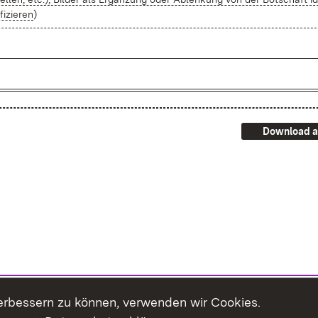
i­fi­zie­ren
)
Download a
erbessern zu können, verwenden wir Cookies.