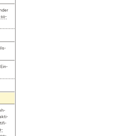
n­der
,
so­
Wis­
 Ein­
e­h­
k­ti­
­fi­
a­
den­