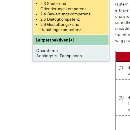
2.3 Sach- und
läu­tern
Orientierungskompetenz
er­klä­r
2.4 Bewertungskompetenz
und er­ö
2.5 Dialogkompetenz
schrift­l
2.6 Gestaltungs- und
dass Jü­
Handlungskompetenz
trach­te
Leitperspektiven [+]
weg ge­
Operatoren
Anhänge zu Fachplänen
(1)
d
w
(2)
d
L
b