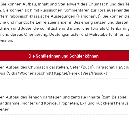
. Sie kön­nen Auf­bau, In­halt und Stel­len­wert des Chu­masch und des T
en. Sie kön­nen sich mit klas­si­schen Kom­men­ta­ren zur To­ra aus­ein­an­der
r­tern rab­bi­nisch-klas­si­sche Aus­le­gun­gen (Par­scha­nut). Sie kön­nen di
i­che und münd­li­che Leh­re zu­ein­an­der in Be­zie­hung set­zen und dar­stel­
din­nen und Ju­den die schrift­li­che und münd­li­che To­ra als Of­fen­ba­run
n und dar­aus Ori­en­tie­rung, Deu­tungs­mus­ter und Maß­stä­be für ih­ren L
win­nen.
Die Schü­le­rin­nen und Schü­ler kön­nen
en Auf­bau des Chu­masch dar­stel­len: Se­fer (Buch), Pa­ra­schat HaSch
ua (Si­dra/Wo­chen­ab­schnitt) Ka­pi­tel/Pe­rek (Ver­s/Pas­suk)
en Auf­bau des Te­nach dar­stel­len und zen­tra­le In­hal­te (zum Bei­spiel
and­nah­me, Rich­ter und Kö­ni­ge, Pro­phe­ten, Exil und Rück­kehr) her­aus­
ei­ten