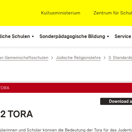
Extern:
Kultusministerium
(Öffnet in neuem Fenste
Extern:
Zentrum für Schul
liche Schulen
Sonderpädagogische Bildung
Service
 an Gemeinschaftsschulen
Jüdische Religionslehre
3. Standard
 TORA
Download a
.2 TO­RA
­le­rin­nen und Schü­ler kön­nen die Be­deu­tung der To­ra für das Ju­den­