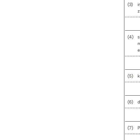
(3)
i
z
(4)
s
m
e
(5)
k
(6)
d
(7)
P