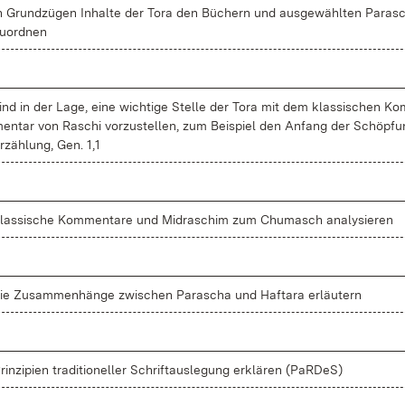
n Grund­zü­gen In­hal­te der To­ra den Bü­chern und aus­ge­wähl­ten Pa­ra­sch
u­ord­nen
ind in der La­ge, ei­ne wich­ti­ge Stel­le der To­ra mit dem klas­si­schen Ko
en­tar von Ra­schi vor­zu­stel­len, zum Bei­spiel den An­fang der Schöp­f
r­zäh­lung, Gen. 1,1
las­si­sche Kom­men­ta­re und Midra­schim zum Chu­masch ana­ly­sie­ren
ie Zu­sam­men­hän­ge zwi­schen Pa­ra­scha und Haft­a­ra er­läu­tern
rin­zi­pi­en tra­di­tio­nel­ler Schrift­aus­le­gung er­klä­ren (PaR­DeS)