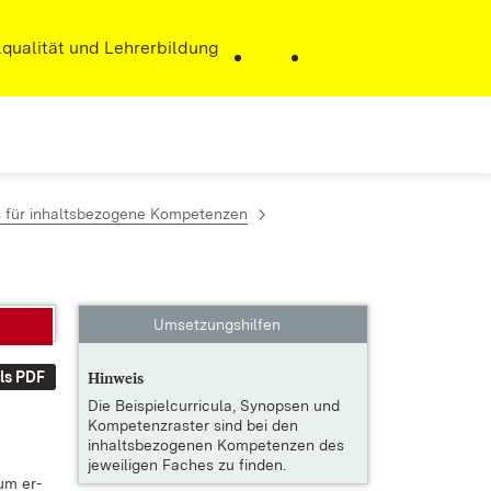
r)
qualität und Lehrerbildung
s für inhaltsbezogene Kompetenzen
Umsetzungshilfen
ls PDF
Hinweis
Die
Beispielcurricula, Synopsen und
Kompetenzraster
sind bei den
inhaltsbezogenen Kompetenzen des
jeweiligen Faches zu finden.
tum er­