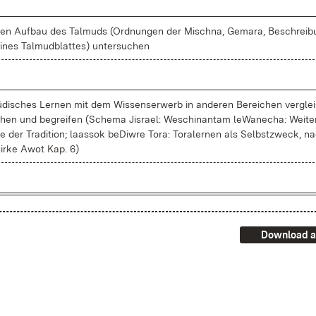
en Auf­bau des Tal­muds (Ord­nun­gen der Misch­na, Ge­ma­ra, Be­schrei­
i­nes Tal­mud­blat­tes) un­ter­su­chen
ü­di­sches Ler­nen mit dem Wis­sens­er­werb in an­de­ren Be­rei­chen ver­glei
hen und be­grei­fen (Sche­ma Jis­ra­el: We­schi­nantam le­Wan­echa: Wei­ter
e der Tra­di­ti­on; laas­sok be­Diw­re To­ra: To­ra­ler­nen als Selbst­zweck, n
ir­ke Awot Kap. 6)
Download a