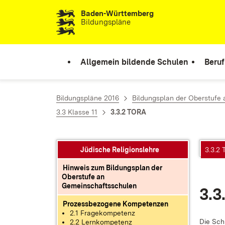
Baden-Württemberg
Zum Inhalt springen
Bildungspläne
Allgemein bildende Schulen
Beruf
Bildungspläne 2016
Bildungsplan der Oberstufe
3.3 Klasse 11
3.3.2 TORA
Jüdische Religionslehre
3.3.2
Hinweis zum Bildungsplan der
Oberstufe an
Gemeinschaftsschulen
3.3
Prozessbezogene Kompetenzen
2.1 Fragekompetenz
Die Schü
2.2 Lernkompetenz