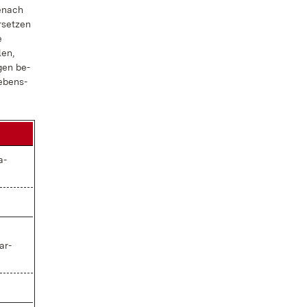
e­nach
­set­zen
e
len,
­gen be­
e­bens­
a­
ar­