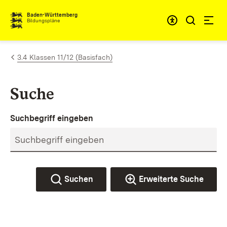
Zum Inhalt springen
Baden-Württemberg
Bildungspläne
3.4 Klassen 11/12 (Basisfach)
Suche
Suchbegriff eingeben
Suchen
Erweiterte Suche