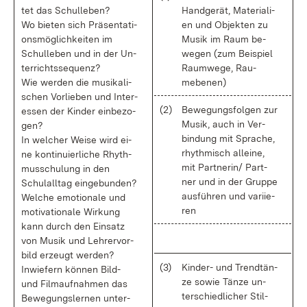
tet das Schul­le­ben?
Hand­ge­rät, Ma­te­ria­li­
Wo bie­ten sich Prä­sen­ta­ti­
en und Ob­jek­ten zu
ons­mög­lich­kei­ten im
Mu­sik im Raum be­
Schul­le­ben und in der Un­
we­gen (zum Bei­spiel
ter­richts­se­quenz?
Raum­we­ge, Rau­
Wie wer­den die mu­si­ka­li­
mebe­nen)
schen Vor­lie­ben und In­ter­
(2)
Be­we­gungs­fol­gen zur
es­sen der Kin­der ein­be­zo­
Mu­sik, auch in Ver­
gen?
bin­dung mit Spra­che,
In wel­cher Wei­se wird ei­
rhyth­misch al­lei­ne,
ne kon­ti­nu­ier­li­che Rhyth­
mit Part­ne­rin/ Part­
mus­schu­lung in den
ner und in der Grup­pe
Schul­all­tag ein­ge­bun­den?
aus­füh­ren und va­ri­ie­
Wel­che emo­tio­na­le und
ren
mo­ti­va­tio­na­le Wir­kung
kann durch den Ein­satz
von Mu­sik und Leh­rer­vor­
bild er­zeugt wer­den?
(3)
Kin­der- und Trend­tän­
In­wie­fern kön­nen Bild-
ze so­wie Tän­ze un­
und Film­auf­nah­men das
ter­schied­li­cher Stil­
Be­we­gungs­ler­nen un­ter­