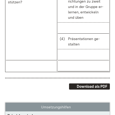
rich­tun­gen zu zweit
stüt­zen?
und in der Grup­pe er­
ler­nen, ent­wi­ckeln
und üben
(4)
Prä­sen­ta­tio­nen ge­
stal­ten
Download als PDF
Umsetzungshilfen