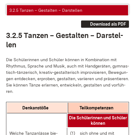
3.2.5 Tanzen – Gestalten – Darstellen
Download als PDF
3.2.5 Tan­zen – Ge­stal­ten – Dar­stel­
len
Die Schü­le­rin­nen und Schü­ler kön­nen in Kom­bi­na­ti­on mit
Rhyth­mus, Spra­che und Mu­sik, auch mit Hand­ge­rä­ten, gym­nas­
tisch-tän­ze­risch, krea­ti­v-ge­stal­te­risch im­pro­vi­sie­ren, Be­we­gun­
gen ent­de­cken, er­pro­ben, ge­stal­ten, va­ri­ie­ren und prä­sen­tie­ren.
Sie kön­nen Tän­ze er­ler­nen, ent­wi­ckeln, ge­stal­ten und vor­füh­
ren.
Denk­an­stö­ße
Teil­kom­pe­ten­zen
Die Schü­le­rin­nen und Schü­ler
kön­nen
Wel­che Tanz­an­läs­se bie­
(1)
sich oh­ne und mit