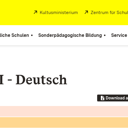
Extern:
Kultusministerium
(Öffnet in neuem Fenste
Extern:
Zentrum für Schul
liche Schulen
Sonderpädagogische Bildung
Service
I - Deutsch
Download a