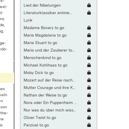
rk­
Lied der Nibelungen
Text­
Literaturklassiker animie...
ut­
ns:
Lyrik
­de,
Madame Bovary to go
ng,
Maria Magdalena to go
Maria Stuart to go
­ge­
k­do­
Mario und der Zauberer to...
Menschenkind to go
Michael Kohlhaas to go
Moby Dick to go
Mozart auf der Reise nach...
Mutter Courage und ihre K...
nes
ckeln
Nathan der Weise to go
en
Nora oder Ein Puppenheim ...
e von
Nur was du über mich wiss...
­the­
Oliver Twist to go
­ne
Parzival to go
is