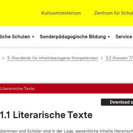
Extern:
Kultusministerium
(Öffnet in neuem Fenste
Extern:
Zentrum für Schul
liche Schulen
Sonderpädagogische Bildung
Service
3. Standards für inhaltsbezogene Kompetenzen
3.2 Klassen 7
1 Literarische Texte
Download a
1.1 Li­te­ra­ri­sche Tex­te
le­rin­nen und Schü­ler sind in der La­ge, we­sent­li­che In­hal­te li­te­ra­ri­s