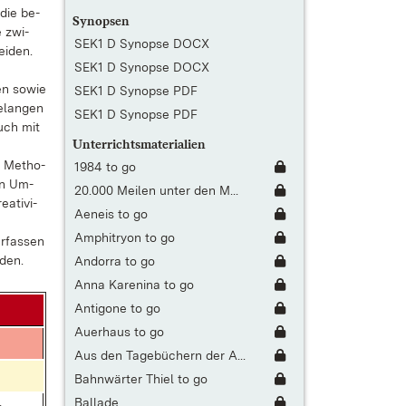
 die be­
Synopsen
e zwi­
SEK1 D Synopse DOCX
i­den.
SEK1 D Synopse DOCX
en so­wie
SEK1 D Synopse PDF
e­lan­gen
SEK1 D Synopse PDF
auch mit
Unterrichtsmaterialien
e Me­tho­
1984 to go
gen Um­
20.000 Meilen unter den M...
a­ti­vi­
Aeneis to go
Amphitryon to go
r­fas­sen
­den.
Andorra to go
Anna Karenina to go
Antigone to go
Auerhaus to go
Aus den Tagebüchern der A...
Bahnwärter Thiel to go
Ballade