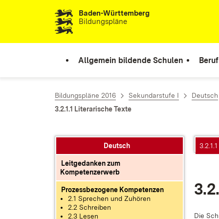
Baden-Württemberg
Zum Inhalt springen
Bildungspläne
Allgemein bildende Schulen
Beruf
Bildungspläne 2016
Sekundarstufe I
Deutsch
3.2.1.1 Literarische Texte
Deutsch
3.2.1.
Leitgedanken zum
Kompetenzerwerb
3.2.
Prozessbezogene Kompetenzen
2.1 Sprechen und Zuhören
2.2 Schreiben
Die Schü­
2.3 Lesen