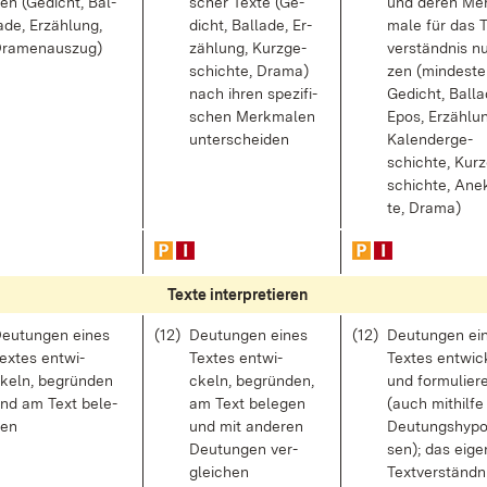
en (Ge­dicht, Bal­
scher Tex­te (Ge­
und de­ren Me
a­de, Er­zäh­lung,
dicht, Bal­la­de, Er­
ma­le für das 
ra­men­aus­zug)
zäh­lung, Kurz­ge­
ver­ständ­nis n
schich­te, Dra­ma)
zen (min­des­te
nach ih­ren spe­zi­fi­
Ge­dicht, Bal­la
schen Merk­ma­len
Epos, Er­zäh­lu
un­ter­schei­den
Ka­len­der­ge­
schich­te, Kurz
schich­te, An­e
te, Dra­ma)
Tex­te in­ter­pre­tie­ren
eu­tun­gen ei­nes
(12)
Deu­tun­gen ei­nes
(12)
Deu­tun­gen ei­
ex­tes ent­wi­
Tex­tes ent­wi­
Tex­tes ent­wi­
keln, be­grün­den
ckeln, be­grün­den,
und for­mu­lie­r
nd am Text be­le­
am Text be­le­gen
(auch mit­hil­f
en
und mit an­de­ren
Deu­tungs­hy­po
Deu­tun­gen ver­
sen); das ei­ge
glei­chen
Text­ver­ständ­n