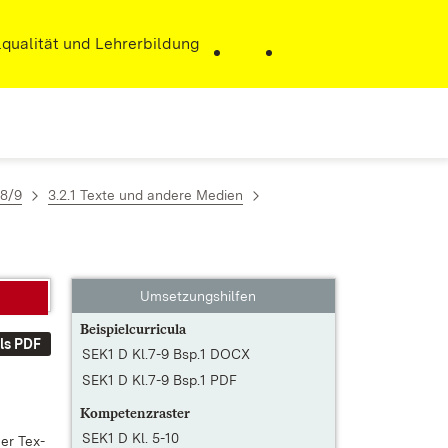
r)
qualität und Lehrerbildung
/8/9
3.2.1 Texte und andere Medien
Umsetzungshilfen
Beispielcurricula
ls PDF
SEK1 D Kl.7-9 Bsp.1 DOCX
SEK1 D Kl.7-9 Bsp.1 PDF
Kompetenzraster
SEK1 D Kl. 5-10
cher Tex­