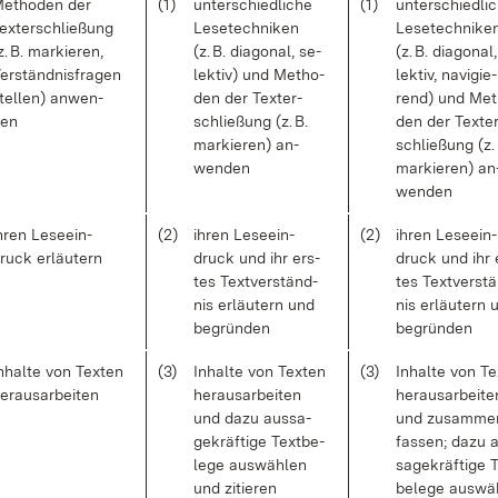
e­tho­den der
(1)
un­ter­schied­li­che
(1)
un­ter­schied­li­
ex­ter­schlie­ßung
Le­se­tech­ni­ken
Le­se­tech­ni­ke
z. B. mar­kie­ren,
(z. B. dia­go­nal, se­
(z. B. dia­go­nal
er­ständ­nis­fra­gen
lek­tiv) und Me­tho­
lek­tiv, na­vi­gie­
tel­len) an­wen­
den der Tex­ter­
rend) und Me­
en
schlie­ßung (z. B.
den der Tex­ter
mar­kie­ren) an­
schlie­ßung (z. 
wen­den
mar­kie­ren) an
wen­den
h­ren Le­seein­
(2)
ih­ren Le­seein­
(2)
ih­ren Le­seein­
ruck er­läu­tern
druck und ihr ers­
druck und ihr 
tes Text­ver­ständ­
tes Text­ver­st
nis er­läu­tern und
nis er­läu­tern 
be­grün­den
be­grün­den
n­hal­te von Tex­ten
(3)
In­hal­te von Tex­ten
(3)
In­hal­te von Te
er­aus­ar­bei­ten
her­aus­ar­bei­ten
her­aus­ar­bei­te
und da­zu aus­sa­
und zu­sam­me
ge­kräf­ti­ge Text­be­
fas­sen; da­zu 
le­ge aus­wäh­len
sa­ge­kräf­ti­ge 
und zi­tie­ren
be­le­ge aus­wä