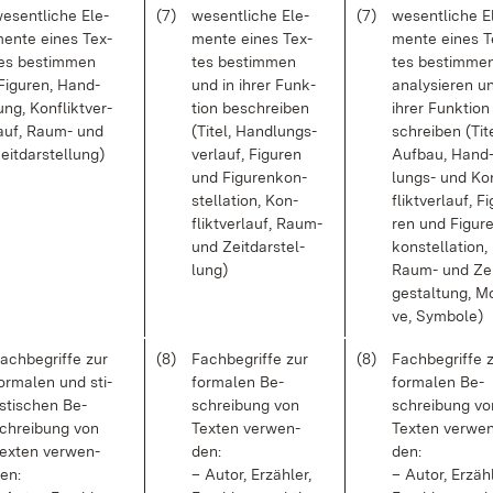
e­sent­li­che Ele­
(7)
we­sent­li­che Ele­
(7)
we­sent­li­che E
en­te ei­nes Tex­
men­te ei­nes Tex­
men­te ei­nes T
es be­stim­men
tes be­stim­men
tes be­stim­men
Fi­gu­ren, Hand­
und in ih­rer Funk­
ana­ly­sie­ren u
ung, Kon­flikt­ver­
ti­on be­schrei­ben
ih­rer Funk­ti­o
auf, Raum- und
(Ti­tel, Hand­lungs­
schrei­ben (Ti­t
eit­dar­stel­lung)
ver­lauf, Fi­gu­ren
Auf­bau, Hand
und Fi­gu­ren­kon­
lungs- und Ko
stel­la­ti­on, Kon­
flikt­ver­lauf, Fi
flikt­ver­lauf, Raum-
ren und Fi­gu­r
und Zeit­dar­stel­
kon­stel­la­ti­on,
lung)
Raum- und Zei
ge­stal­tung, Mo
ve, Sym­bo­le)
ach­be­grif­fe zur
(8)
Fach­be­grif­fe zur
(8)
Fach­be­grif­fe 
or­ma­len und sti­
for­ma­len Be­
for­ma­len Be­
is­ti­schen Be­
schrei­bung von
schrei­bung vo
chrei­bung von
Tex­ten ver­wen­
Tex­ten ver­we
ex­ten ver­wen­
den:
den:
en:
– Au­tor, Er­zäh­ler,
– Au­tor, Er­zäh­