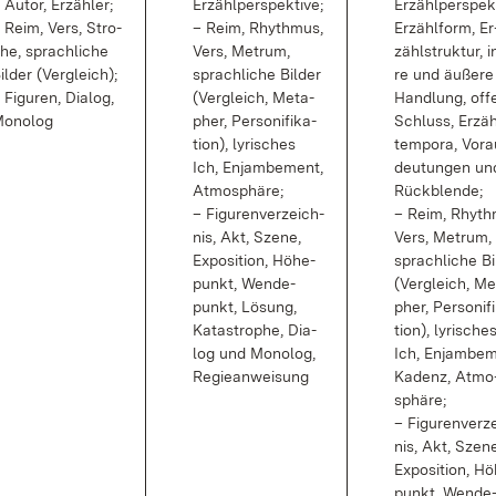
 Au­tor, Er­zäh­ler;
Er­zähl­per­spek­ti­ve;
Er­zähl­per­spek­
 Reim, Vers, Stro­
– Reim, Rhyth­mus,
Er­zähl­form, Er
he, sprach­li­che
Vers, Me­trum,
zähl­struk­tur, i
il­der (Ver­gleich);
sprach­li­che Bil­der
re und äu­ße­re
 Fi­gu­ren, Dia­log,
(Ver­gleich, Me­ta­
Hand­lung, of­f
o­no­log
pher, Per­so­ni­fi­ka­
Schluss, Er­zäh
ti­on), ly­ri­sches
tem­po­ra, Vor­
Ich, En­jam­be­ment,
deu­tun­gen un
At­mo­sphä­re;
Rück­blen­de;
– Fi­gu­ren­ver­zeich­
– Reim, Rhyth­
nis, Akt, Sze­ne,
Vers, Me­trum,
Ex­po­si­ti­on, Hö­he­
sprach­li­che Bi
punkt, Wen­de­
(Ver­gleich, Me
punkt, Lö­sung,
pher, Per­so­ni­fi
Ka­ta­stro­phe, Dia­
ti­on), ly­ri­sche
log und Mo­no­log,
Ich, En­jam­be­
Re­gie­an­wei­sung
Ka­denz, At­mo
sphä­re;
– Fi­gu­ren­ver­z
nis, Akt, Sze­n
Ex­po­si­ti­on, Hö
punkt, Wen­de