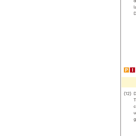
d
l
D
(12)
D
T
c
u
g