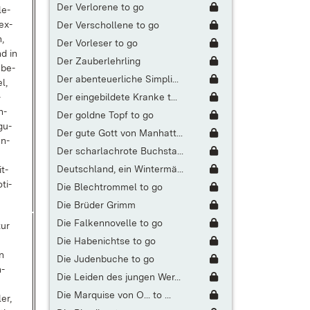
Der Verlorene to go
le­
ex­
Der Verschollene to go
,
Der Vorleser to go
nd in
Der Zauberlehrling
n be­
Der abenteuerliche Simpli...
el,
Der eingebildete Kranke t...
­
n­
Der goldne Topf to go
­gu­
Der gute Gott von Manhatt...
en­
Der scharlachrote Buchsta...
Deutschland, ein Wintermä...
t­
­ti­
Die Blechtrommel to go
Die Brüder Grimm
Die Falkennovelle to go
zur
Die Habenichtse to go
n
Die Judenbuche to go
n­
Die Leiden des jungen Wer...
Die Marquise von O... to ...
ler,