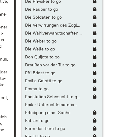
Die Physiker to go
ti­ve,
­
Die Räuber to go
n­ne­
Die Soldaten to go
Die Verwirrungen des Zögl...
e­ner
Die Wahlverwandtschaften ...
l­
aus­
Die Weber to go
d
Die Welle to go
Don Quijote to go
mus,
Draußen vor der Tür to go
l­der
Effi Briest to go
­ta­
Emilia Galotti to go
­ka­
Emma to go
s
Endstation Sehnsucht to g...
ment,
­
Epik - Unterrichtsmateria...
Erledigung einer Sache
eich­
Fabian to go
e,
Farm der Tiere to go
­he­
­
Faust I to go