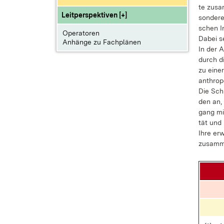
te zu­sa
Leitperspektiven [+]
son­de­r
schen In
Operatoren
Da­bei se
Anhänge zu Fachplänen
In der A
durch die
zu ei­ne
an­thro­p
Die Schü­
den an, u
gang mit 
tät und i
Ih­re er
zu­sam­m