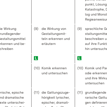
punkt, Lö­sung
Ka­ta­stro­phe, 
log und Mo­no­
Re­gie­an­wei­s
ie Wir­kung
(9)
die Wir­kung von
(9)
sprach­li­che G
rund­le­gen­der
Ge­stal­tungs­mit­
stal­tungs­mit­te
e­stal­tungs­mit­tel
teln er­ken­nen und
be­schrei­ben 
r­ken­nen und be­
er­läu­tern
auf ih­re Funk­t
chrei­ben
hin un­ter­su­c
(10)
Ko­mik er­ken­nen
(10)
Ko­mik und Pa
und un­ter­su­chen
odie er­ken­nen
und ih­re Wir­k
un­ter­su­chen
y­ri­sche, epi­sche
(11)
die Gat­tungs­zu­ge­
(11)
grund­le­gen­de l
nd dra­ma­ti­sche
hö­rig­keit ly­ri­scher,
ra­ri­sche Gat­t
ex­te un­ter­schei­
epi­scher, dra­ma­ti­
gen de­fi­nie­ren