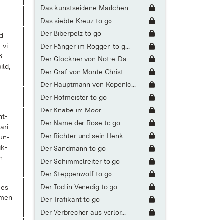
Das kunstseidene Mädchen ...
Das siebte Kreuz to go
Der Biberpelz to go
nd
 vi­
Der Fänger im Roggen to g...
B.
Der Glöckner von Notre-Da...
ild,
Der Graf von Monte Christ...
Der Hauptmann von Köpenic...
Der Hofmeister to go
Der Knabe im Moor
­t­
Der Name der Rose to go
a­ri­
Der Richter und sein Henk...
un­
ik­
Der Sandmann to go
en­
Der Schimmelreiter to go
Der Steppenwolf to go
Der Tod in Venedig to go
nes
m­men
Der Trafikant to go
Der Verbrecher aus verlor...