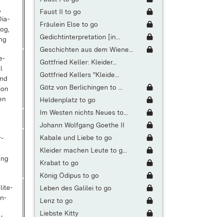
,
Faust II to go
Dia­
Fräulein Else to go
log,
Gedichtinterpretation [in...
ung
Geschichten aus dem Wiene...
e­
Gottfried Keller: Kleider...
l
Gottfried Kellers "Kleide...
und
Götz von Berlichingen to ...
i­on
hen
Heldenplatz to go
Im Westen nichts Neues to...
Johann Wolfgang Goethe II
Kabale und Liebe to go
r­
Kleider machen Leute to g...
ung
Krabat to go
König Ödipus to go
i­te­
Leben des Galilei to go
un­
Lenz to go
Liebste Kitty