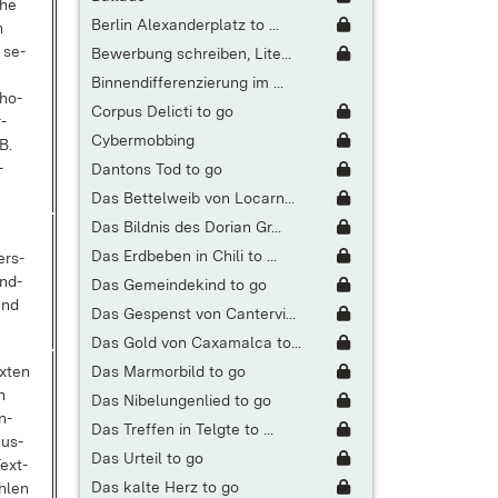
che
Berlin Alexanderplatz to ...
n
, se­
Bewerbung schreiben, Lite...
Binnendifferenzierung im ...
tho­
Corpus Delicti to go
­
Cybermobbing
B.
­
Dantons Tod to go
Das Bettelweib von Locarn...
Das Bildnis des Dorian Gr...
Das Erdbeben in Chili to ...
ers­
änd­
Das Gemeindekind to go
und
Das Gespenst von Cantervi...
Das Gold von Caxamalca to...
Das Marmorbild to go
x­ten
n
Das Nibelungenlied to go
n­
Das Treffen in Telgte to ...
aus­
Das Urteil to go
Text­
Das kalte Herz to go
h­len