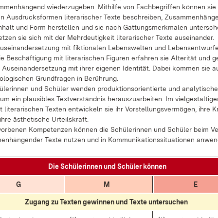
m­men­hän­gend wie­der­zu­ge­ben. Mit­hil­fe von Fach­be­grif­fen kön­nen sie
en Aus­drucks­for­men li­te­ra­ri­scher Tex­te be­schrei­ben, Zu­sam­men­hän­g
­halt und Form her­stel­len und sie nach Gat­tungs­merk­ma­len un­ter­sche
t­zen sie sich mit der Mehr­deu­tig­keit li­te­ra­ri­scher Tex­te aus­ein­an­der.
us­ein­an­der­set­zung mit fik­tio­na­len Le­bens­wel­ten und Le­bens­ent­wür­f
 Be­schäf­ti­gung mit li­te­ra­ri­schen Fi­gu­ren er­fah­ren sie Al­te­ri­tät und g
r Aus­ein­an­der­set­zung mit ih­rer ei­ge­nen Iden­ti­tät. Da­bei kom­men sie 
o­lo­gi­schen Grund­fra­gen in Be­rüh­rung.
le­rin­nen und Schü­ler wen­den pro­duk­ti­ons­ori­en­tier­te und ana­ly­ti­sch
m ein plau­si­bles Text­ver­ständ­nis her­aus­zu­ar­bei­ten. Im viel­ge­stal­ti­
li­te­ra­ri­schen Tex­ten ent­wi­ckeln sie ihr Vor­stel­lungs­ver­mö­gen, ih­re Kre
h­re äs­the­ti­sche Ur­teils­kraft.
­wor­be­nen Kom­pe­ten­zen kön­nen die Schü­le­rin­nen und Schü­ler beim Ve
en­hän­gen­der Tex­te nut­zen und in Kom­mu­ni­ka­ti­ons­si­tua­tio­nen an­wen
Die Schü­le­rin­nen und Schü­ler kön­nen
G
M
E
Zu­gang zu Tex­ten ge­win­nen und Tex­te un­ter­su­chen