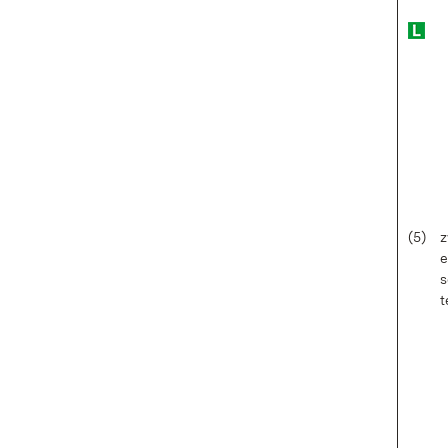
(5)
z
e
s
t