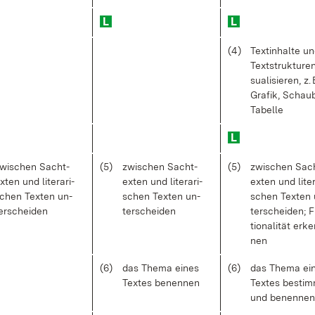
(4)
Textin­hal­te u
Text­struk­tu­ren
sua­li­sie­ren, z. 
Gra­fik, Schau­b
Ta­bel­le
wi­schen Sach­t­
(5)
zwi­schen Sach­t­
(5)
zwi­schen Sach
x­ten und li­te­ra­ri­
ex­ten und li­te­ra­ri­
ex­ten und li­te­r
chen Tex­ten un­
schen Tex­ten un­
schen Tex­ten 
er­schei­den
ter­schei­den
ter­schei­den; F
tio­na­li­tät er­k
nen
(6)
das The­ma ei­nes
(6)
das The­ma ei­
Tex­tes be­nen­nen
Tex­tes be­sti
und be­nen­nen