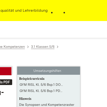
r)
qualität und Lehrerbildung
ene Kompetenzen
3.1 Klassen 5/6
Umsetzungshilfen
Beispielcurricula
ls PDF
GYM RISL Kl. 5/6 Bsp.1 DO...
u­
GYM RISL Kl. 5/6 Bsp.1 PD...
Hinweis
Die
Synopsen und Kompetenzraster