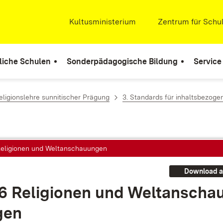
Extern:
Kultusministerium
(Öffnet in neuem Fenste
Extern:
Zentrum für Schul
liche Schulen
Sonderpädagogische Bildung
Service
eligionslehre sunnitischer Prägung
3. Standards für inhaltsbezog
 Religionen und Weltanschauungen
Download a
.6 Re­li­gio­nen und Welt­an­scha
gen