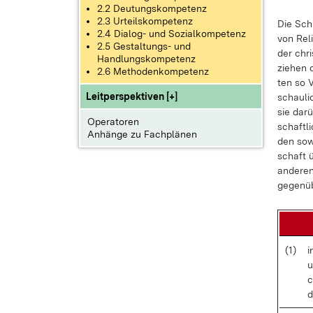
2.2 Deutungskompetenz
2.3 Urteilskompetenz
Die Schü
2.4 Dialog- und Sozialkompetenz
von Re­l
2.5 Gestaltungs- und
der chri
Handlungskompetenz
zie­hen 
2.6 Methodenkompetenz
ten so Ve
Leitperspektiven [+]
schau­li
sie dar­
Operatoren
schaft­l
Anhänge zu Fachplänen
den so­w
schaft ü
an­de­re
ge­gen­
(1)
i
u
c
d