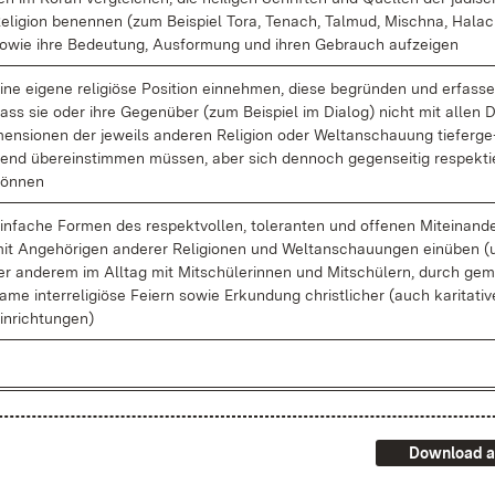
e­li­gi­on be­nen­nen (zum Bei­spiel To­ra, Te­nach, Tal­mud, Misch­na, Ha­la­
o­wie ih­re Be­deu­tung, Aus­for­mung und ih­ren Ge­brauch auf­zei­gen
i­ne ei­ge­ne re­li­giö­se Po­si­ti­on ein­neh­men, die­se be­grün­den und er­fas­s
ass sie oder ih­re Ge­gen­über (zum Bei­spiel im Dia­log) nicht mit al­len D
en­sio­nen der je­weils an­de­ren Re­li­gi­on oder Welt­an­schau­ung tie­fer­ge
end über­ein­stim­men müs­sen, aber sich den­noch ge­gen­sei­tig re­spek­ti
ön­nen
in­fa­che For­men des re­spekt­vol­len, to­le­ran­ten und of­fe­nen Mit­ein­an­d
it An­ge­hö­ri­gen an­de­rer Re­li­gio­nen und Welt­an­schau­un­gen ein­üben (
er an­de­rem im All­tag mit Mit­schü­le­rin­nen und Mit­schü­lern, durch ge­
a­me in­ter­re­li­giö­se Fei­ern so­wie Er­kun­dung christ­li­cher (auch ka­ri­ta­ti­v
in­rich­tun­gen)
Download a