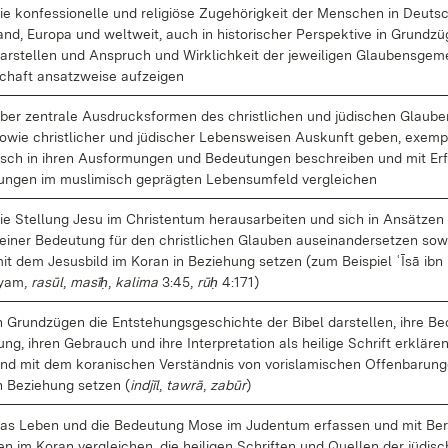
ie kon­fes­sio­nel­le und re­li­giö­se Zu­ge­hö­rig­keit der Men­schen in Deuts
and, Eu­ro­pa und welt­weit, auch in his­to­ri­scher Per­spek­ti­ve in Grund­zü
ar­stel­len und An­spruch und Wirk­lich­keit der je­wei­li­gen Glau­bens­ge­m
chaft an­satz­wei­se auf­zei­gen
ber zen­tra­le Aus­drucks­for­men des christ­li­chen und jü­di­schen Glau­b
o­wie christ­li­cher und jü­di­scher Le­bens­wei­sen Aus­kunft ge­ben, ex­em­p
isch in ih­ren Aus­for­mun­gen und Be­deu­tun­gen be­schrei­ben und mit Er­
un­gen im mus­li­misch ge­präg­ten Lebens­um­feld ver­glei­chen
ie Stel­lung Je­su im Chris­ten­tum her­aus­ar­bei­ten und sich in An­sät­zen
ei­ner Be­deu­tung für den christ­li­chen Glau­ben aus­ein­an­der­set­zen so­w
it dem Je­sus­bild im Ko­ran in Be­zie­hung set­zen (zum Bei­spiel ʿĪsā ibn
yam,
rasūl
,
masīḥ
,
ka­li­ma
3:45,
rūḥ
4:171)
n Grund­zü­gen die Ent­ste­hungs­ge­schich­te der Bi­bel dar­stel­len, ih­re Be
ung, ih­ren Ge­brauch und ih­re In­ter­pre­ta­ti­on als hei­li­ge Schrift er­klä­re
nd mit dem ko­ra­ni­schen Ver­ständ­nis von voris­la­mi­schen Of­fen­ba­run­
n Be­zie­hung set­zen (
ind­jīl
,
ta­wrā
,
zabūr
)
as Le­ben und die Be­deu­tung Mo­se im Ju­den­tum er­fas­sen und mit Be­r
en im Ko­ran ver­glei­chen, die hei­li­gen Schrif­ten und Quel­len der jü­di­s