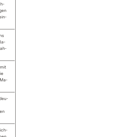
ch­
­gen
ein­
ens
la­
fah­
 mit
ie
 Ma­
­deu­
n
gen
ich­
chen