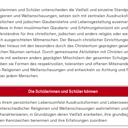
­le­rin­nen und Schü­ler un­ter­schei­den die Viel­falt und ein­zel­ne Stand­
i­gio­nen und Welt­an­schau­un­gen, set­zen sich mit zen­tra­len Aus­drucks­
st­li­chen und jü­di­schen Glau­bens­leh­re und Le­bens­ge­stal­tung aus­ein­an
die­se in ih­ren mus­li­mi­schen Glau­bens- und Er­fah­rungs­ho­ri­zont ein und
r­ständ­nis für ih­re christ­li­chen, jü­di­schen und an­ders re­li­gi­ös oder we
ch aus­ge­rich­te­ten Mit­men­schen. Der Be­such christ­li­cher Ein­rich­tun­
über hin­aus mit den be­son­ders durch das Chris­ten­tum ge­präg­ten ge­sel
i­chen Räu­men ver­traut. Durch ge­mein­sa­me Ak­ti­vi­tä­ten mit Chris­ten u
ie mit wei­te­ren an­ders ge­präg­ten Mit­schü­lern der ge­sam­ten Schul­ge
ben sie For­men des re­spekt­vol­len, to­le­ran­ten und of­fe­nen Mit­ein­an­d
n Re­li­gio­nen und Welt­an­schau­un­gen und ent­wi­ckeln so Ach­tung und 
über je­dem Men­schen.
Die Schü­le­rin­nen und Schü­ler kön­nen
n ih­rem per­sön­li­chen Lebens­um­feld Aus­drucks­for­men und Le­bens­wei
n­ter­schied­li­cher Re­li­gio­nen und Welt­an­schau­un­gen wahr­neh­men und
ha­rak­te­ri­sie­ren, in Grund­zü­gen de­ren Viel­falt er­ar­bei­ten, ih­re grund­le
en Kenn­zei­chen be­nen­nen und ih­re Er­fah­run­gen zu­ord­nen