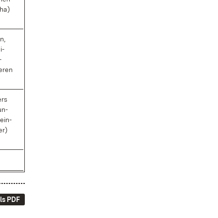
cha)
en,
i­
­
e­ren
ers
un­
mein­
er)
ls PDF