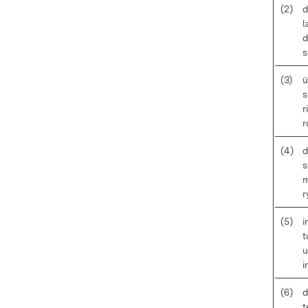
(2)
d
l
d
s
(3)
ü
s
r
r
(4)
d
s
m
r
(5)
i
t
u
i
(6)
d
t