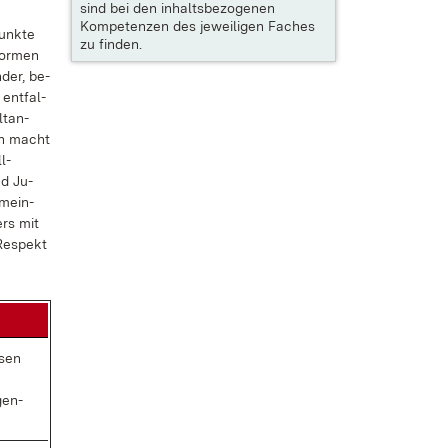
sind bei den inhaltsbezogenen
Kompetenzen des jeweiligen Faches
punk­te
zu finden.
for­men
­der, be­
 ent­fal­
lt­an­
gen macht
l­
nd Ju­
­mein­
ers mit
Re­spekt
­sen
­gen­