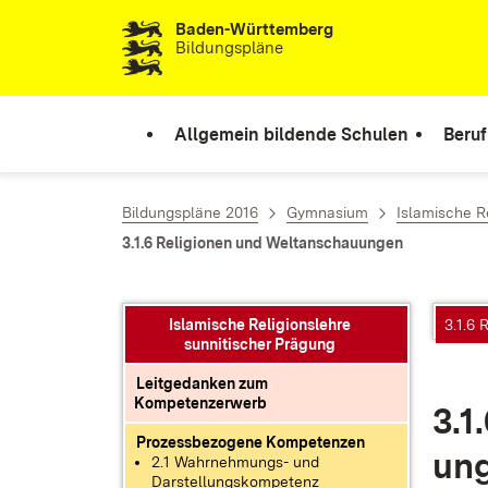
Baden-Württemberg
Zum Inhalt springen
Bildungspläne
Allgemein bildende Schulen
Beruf
Bildungspläne 2016
Gymnasium
Islamische R
3.1.6 Religionen und Weltanschauungen
Islamische Religionslehre
3.1.6
sunnitischer Prägung
Leitgedanken zum
Kompetenzerwerb
3.1
Prozessbezogene Kompetenzen
un­
2.1 Wahrnehmungs- und
Darstellungskompetenz