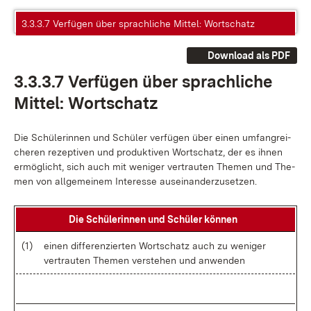
3.3.3.7 Verfügen über sprachliche Mittel: Wortschatz
Download als PDF
3.3.3.7 Ver­fü­gen über sprach­li­che
Mit­tel: Wort­schatz
Die Schü­le­rin­nen und Schü­ler ver­fü­gen über ei­nen um­fang­rei­
che­ren re­zep­ti­ven und pro­duk­ti­ven Wort­schatz, der es ih­nen
er­mög­licht, sich auch mit we­ni­ger ver­trau­ten The­men und The­
men von all­ge­mei­nem In­ter­es­se aus­ein­an­der­zu­set­zen.
Die Schü­le­rin­nen und Schü­ler kön­nen
(1)
ei­nen dif­fe­ren­zier­ten Wort­schatz auch zu we­ni­ger
ver­trau­ten The­men ver­ste­hen und an­wen­den