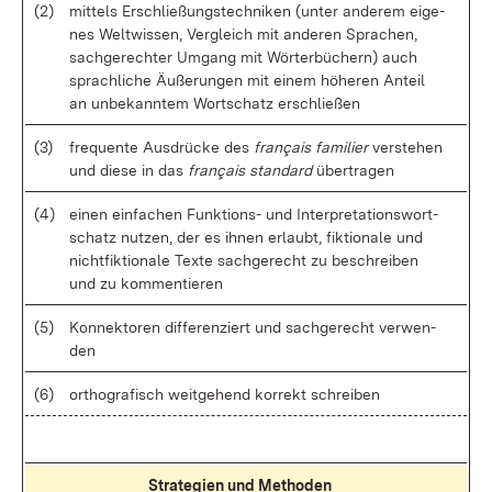
(2)
mit­tels Er­schlie­ßungs­tech­ni­ken (un­ter an­de­rem ei­ge­
nes Welt­wis­sen, Ver­gleich mit an­de­ren Spra­chen,
sach­ge­rech­ter Um­gang mit Wör­ter­bü­chern) auch
sprach­li­che Äu­ße­run­gen mit ei­nem hö­he­ren An­teil
an un­be­kann­tem Wort­schatz er­schlie­ßen
(3)
fre­quen­te Aus­drü­cke des
français fa­mi­lier
ver­ste­hen
und die­se in das
français stan­dard
über­tra­gen
(4)
ei­nen ein­fa­chen Funk­ti­ons- und In­ter­pre­ta­ti­ons­wort­
schatz nut­zen, der es ih­nen er­laubt, fik­tio­na­le und
nicht­fik­tio­na­le Tex­te sach­ge­recht zu be­schrei­ben
und zu kom­men­tie­ren
(5)
Kon­nek­to­ren dif­fe­ren­ziert und sach­ge­recht ver­wen­
den
(6)
or­tho­gra­fisch weit­ge­hend kor­rekt schrei­ben
Stra­te­gi­en und Me­tho­den