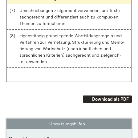
(7)
Um­schrei­bun­gen ziel­ge­recht ver­wen­den, um Tex­te
sach­ge­recht und dif­fe­ren­ziert auch zu kom­ple­xen
The­men zu for­mu­lie­ren
(8)
ei­gen­stän­dig grund­le­gen­de Wort­bil­dungs­re­geln und
Ver­fah­ren zur Ver­net­zung, Struk­tu­rie­rung und Me­mo­
rie­rung von Wort­schatz (nach in­halt­li­chen und
sprach­li­chen Kri­te­ri­en) sach­ge­recht und ziel­ge­rich­
tet an­wen­den
Download als PDF
Umsetzungshilfen