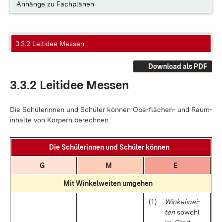
Anhänge zu Fachplänen
3.3.2 Leitidee Messen
Download als PDF
3.3.2 Leit­idee Mes­sen
Die Schü­le­rin­nen und Schü­ler kön­nen Ober­flä­chen- und Raum­
in­hal­te von Kör­pern be­rech­nen.
Die Schü­le­rin­nen und Schü­ler kön­nen
G
M
E
Mit Win­kel­wei­ten um­ge­hen
(1)
Win­kel­wei­
ten
so­wohl