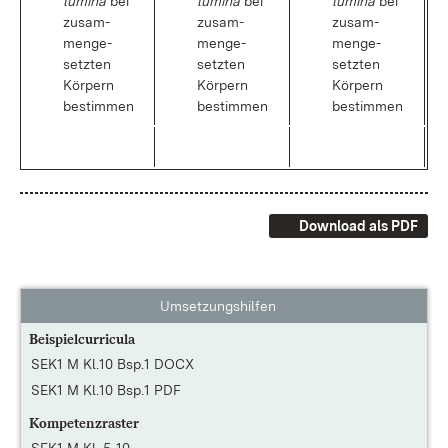
lu­mi­na
bei
lu­mi­na
bei
lu­mi­na
bei
zu­sam­
zu­sam­
zu­sam­
men­ge­
men­ge­
men­ge­
setz­ten
setz­ten
setz­ten
Kör­pern
Kör­pern
Kör­pern
be­stim­men
be­stim­men
be­stim­men
Download als PDF
Umsetzungshilfen
Beispielcurricula
SEK1 M Kl.10 Bsp.1 DOCX
SEK1 M Kl.10 Bsp.1 PDF
Kompetenzraster