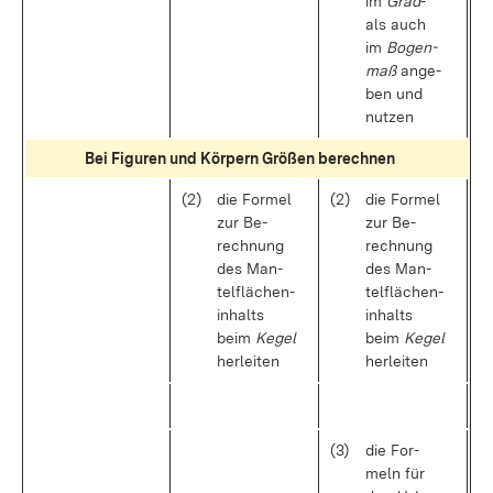
im
Grad
-
als auch
im
Bo­gen­
maß
an­ge­
ben und
nut­zen
Bei Fi­gu­ren und Kör­pern Grö­ßen be­rech­nen
(2)
die For­mel
(2)
die For­mel
zur Be­
zur Be­
rech­nung
rech­nung
des Man­
des Man­
tel­flä­chen­
tel­flä­chen­
in­halts
in­halts
beim
Ke­gel
beim
Ke­gel
her­lei­ten
her­lei­ten
(3)
die For­
meln für