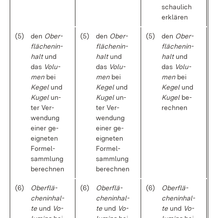
schau­lich
er­klä­ren
(5)
den
Ober­
(5)
den
Ober­
(5)
den
Ober­
flä­chen­in­
flä­chen­in­
flä­chen­in­
halt
und
halt
und
halt
und
das
Vo­lu­
das
Vo­lu­
das
Vo­lu­
men
bei
men
bei
men
bei
Ke­gel
und
Ke­gel
und
Ke­gel
und
Ku­gel
un­
Ku­gel
un­
Ku­gel
be­
ter Ver­
ter Ver­
rech­nen
wen­dung
wen­dung
ei­ner ge­
ei­ner ge­
eig­ne­ten
eig­ne­ten
For­mel­
For­mel­
samm­lung
samm­lung
be­rech­nen
be­rech­nen
(6)
Ober­flä­
(6)
Ober­flä­
(6)
Ober­flä­
chen­in­hal­
chen­in­hal­
chen­in­hal­
te
und
Vo­
te
und
Vo­
te
und
Vo­