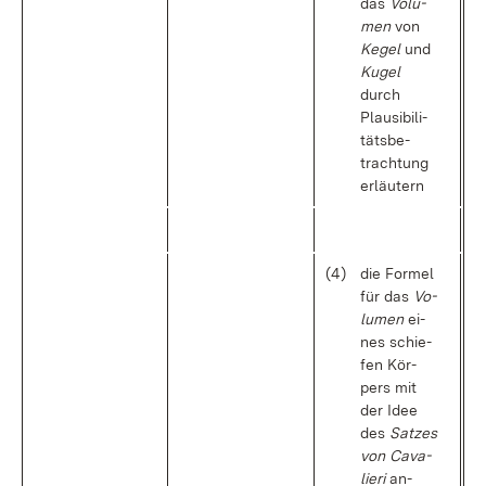
das
Vo­lu­
men
von
Ke­gel
und
Ku­gel
durch
Plau­si­bi­li­
täts­be­
trach­tung
er­läu­tern
(4)
die For­mel
für das
Vo­
lu­men
ei­
nes schie­
fen Kör­
pers mit
der Idee
des
Sat­zes
von Ca­va­
lie­ri
an­