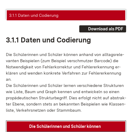
3.1.1 Daten und Codierung
Download als PDF
3.1.1 Da­ten und Co­die­rung
Die Schü­le­rin­nen und Schü­ler kön­nen an­hand von all­tags­re­le­
van­ten Bei­spie­len (zum Bei­spiel ver­schmut­zer Bar­code) die
Not­wen­dig­keit von Feh­ler­kor­rek­tur und Feh­ler­er­ken­nung er­
klä­ren und wen­den kon­kre­te Ver­fah­ren zur Feh­ler­er­ken­nung
an.
Die Schü­le­rin­nen und Schü­ler ler­nen ver­schie­de­ne Struk­tu­ren
wie Lis­te, Baum und Graph ken­nen und ent­wi­ckeln so ei­nen
pro­pä­deu­ti­schen Struk­tur­be­griff. Dies er­folgt nicht auf abs­trak­
ter Ebe­ne, son­dern stets an be­kann­ten Bei­spie­len wie Klas­sen­
lis­te, Ver­kehrs­net­zen oder Stamm­baum.
Die Schü­le­rin­nen und Schü­ler kön­nen