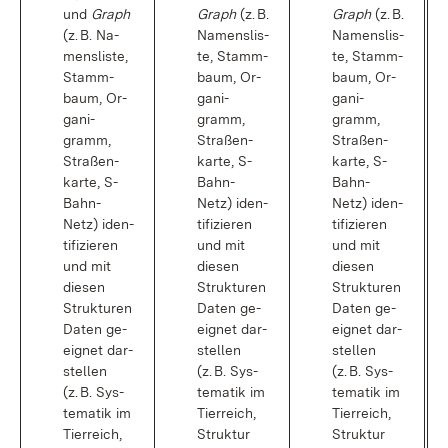
und
Graph
Graph
(z. B.
Graph
(z. B.
(z. B. Na­
Na­mens­lis­
Na­mens­lis­
mens­lis­te,
te, Stamm­
te, Stamm­
Stamm­
baum, Or­
baum, Or­
baum, Or­
ga­ni­
ga­ni­
ga­ni­
gramm,
gramm,
gramm,
Stra­ßen­
Stra­ßen­
Stra­ßen­
kar­te, S-
kar­te, S-
kar­te, S-
Bahn-
Bahn-
Bahn-
Netz) iden­
Netz) iden­
Netz) iden­
ti­fi­zie­ren
ti­fi­zie­ren
ti­fi­zie­ren
und mit
und mit
und mit
die­sen
die­sen
die­sen
Struk­tu­ren
Struk­tu­ren
Struk­tu­ren
Da­ten ge­
Da­ten ge­
Da­ten ge­
eig­net dar­
eig­net dar­
eig­net dar­
stel­len
stel­len
stel­len
(z. B. Sys­
(z. B. Sys­
(z. B. Sys­
te­ma­tik im
te­ma­tik im
te­ma­tik im
Tier­reich,
Tier­reich,
Tier­reich,
Struk­tur
Struk­tur