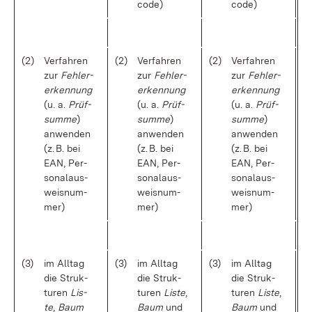
code)
code)
(2)
Ver­fah­ren
(2)
Ver­fah­ren
(2)
Ver­fah­ren
zur
Feh­ler­
zur
Feh­ler­
zur
Feh­ler­
er­ken­nung
er­ken­nung
er­ken­nung
(u. a.
Prüf­
(u. a.
Prüf­
(u. a.
Prüf­
sum­me
)
sum­me
)
sum­me
)
an­wen­den
an­wen­den
an­wen­den
(z. B. bei
(z. B. bei
(z. B. bei
EAN, Per­
EAN, Per­
EAN, Per­
so­nal­aus­
so­nal­aus­
so­nal­aus­
weis­num­
weis­num­
weis­num­
mer)
mer)
mer)
(3)
im All­tag
(3)
im All­tag
(3)
im All­tag
die Struk­
die Struk­
die Struk­
tu­ren
Lis­
tu­ren
Lis­te
,
tu­ren
Lis­te
,
te
,
Baum
Baum
und
Baum
und