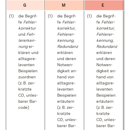
G
M
E
(1)
die Be­grif­
(1)
die Be­grif­
(1)
die Be­grif­
fe
Feh­ler­
fe
Feh­ler­
fe
Feh­ler­
kor­rek­tur
kor­rek­tur
,
kor­rek­tur
,
und
Feh­
Feh­ler­er­
Feh­ler­er­
ler­er­ken­
ken­nung
,
ken­nung
,
nung
er­
Red­un­danz
Red­un­danz
klä­ren und
er­klä­ren
er­klä­ren
all­tags­re­
und de­ren
und de­ren
le­van­ten
Not­wen­
Not­wen­
Bei­spie­len
dig­keit an­
dig­keit an­
zu­ord­nen
hand von
hand von
(z. B. zer­
all­tags­re­
all­tags­re­
kratz­te
le­van­ten
le­van­ten
CD, un­les­
Bei­spie­len
Bei­spie­len
ba­rer Bar­
er­läu­tern
er­läu­tern
code)
(z. B. zer­
(z. B. zer­
kratz­te
kratz­te
CD, un­les­
CD, un­les­
ba­rer Bar­
ba­rer Bar­