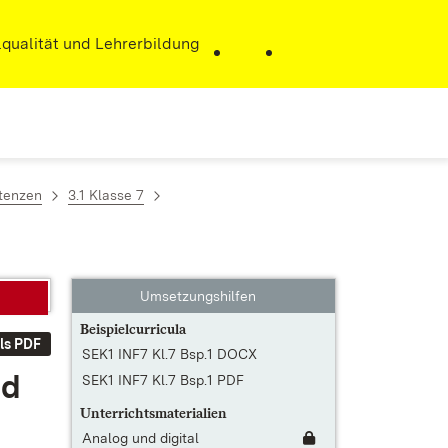
r)
qualität und Lehrerbildung
etenzen
3.1 Klasse 7
Umsetzungshilfen
Beispielcurricula
ls PDF
SEK1 INF7 Kl.7 Bsp.1 DOCX
nd
SEK1 INF7 Kl.7 Bsp.1 PDF
Unterrichtsmaterialien
Analog und digital