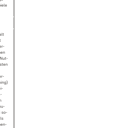
ie­le
alt
t
er­
­nen
 Nut­
s­ten
er­
­ing)
i­
­
n
äu­
i so­
ls
nen­