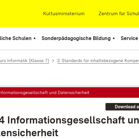
Extern:
Kultusministerium
(Öffnet in neuem Fenste
Extern:
Zentrum für Schul
liche Schulen
Sonderpädagogische Bildung
Service
rs Informatik (Klasse 7)
3. Standards für inhaltsbezogene Komp
Informationsgesellschaft und Datensicherheit
Download a
4 In­for­ma­ti­ons­ge­sell­schaft u
en­si­cher­heit