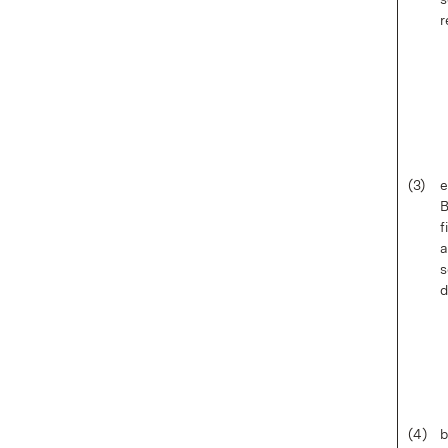
r
(3)
e
B
f
a
s
d
(4)
b