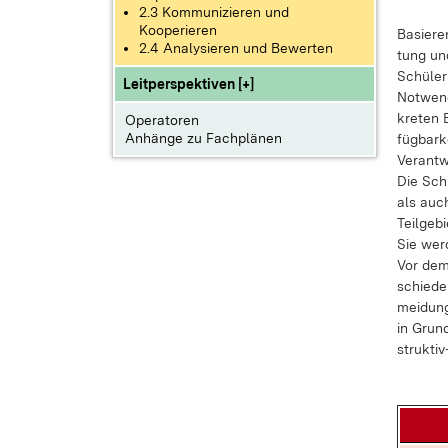
2.3 Kommunizieren und
Kooperieren
Ba­sie­r
2.4 Analysieren und Bewerten
tung und
Schü­le­
Leitperspektiven [+]
Not­wen­
kre­ten B
Operatoren
Anhänge zu Fachplänen
füg­bar­k
Ver­ant­
Die Schü
als auch
Teil­ge­b
Sie wer­d
Vor dem 
schie­de­
mei­dung
in Grund
struk­ti­