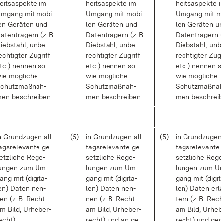
eits­as­pek­te im
heits­as­pek­te im
heits­as­pek­te 
m­gang mit mo­bi­
Um­gang mit mo­bi­
Um­gang mit mo
en Ge­rä­ten und
len Ge­rä­ten und
len Ge­rä­ten u
a­ten­trä­gern (z. B.
Da­ten­trä­gern (z. B.
Da­ten­trä­gern (
ieb­stahl, un­be­
Dieb­stahl, un­be­
Dieb­stahl, un­
ech­tig­ter Zu­griff
rech­tig­ter Zu­griff
rech­tig­ter Zu­g
tc.) nen­nen so­
etc.) nen­nen so­
etc.) nen­nen 
ie mög­li­che
wie mög­li­che
wie mög­li­che
chutz­maß­nah­
Schutz­maß­nah­
Schutz­maß­na
en be­schrei­ben
men be­schrei­ben
men be­schrei­
n Grund­zü­gen all­
(5)
in Grund­zü­gen all­
(5)
in Grund­zü­gen
ags­re­le­van­te ge­
tags­re­le­van­te ge­
tags­re­le­van­t
etz­li­che Re­ge­
setz­li­che Re­ge­
setz­li­che Re­g
un­gen zum Um­
lun­gen zum Um­
lun­gen zum U
ang mit (di­gi­ta­
gang mit (di­gi­ta­
gang mit (di­gi­
en) Da­ten nen­
len) Da­ten nen­
len) Da­ten er­
en (z. B. Recht
nen (z. B. Recht
tern (z. B. Rec
m Bild, Ur­he­ber­
am Bild, Ur­he­ber­
am Bild, Ur­he­
echt)
recht) und an ge­
recht) und ge­