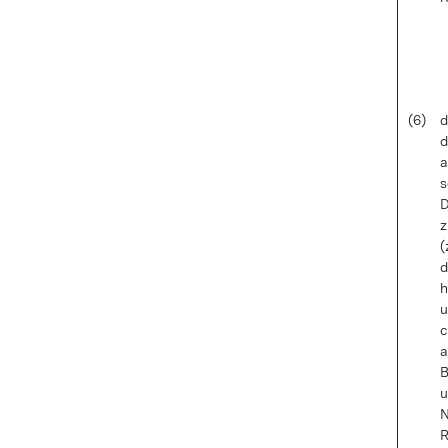
(6)
d
d
a
s
D
z
(
d
h
u
c
a
B
u
N
R