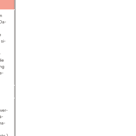
en
 Da­
e
 si­
­
die
ung
e­
­ver­
ä­
ha­
etc.)