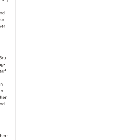
und
rer
wer­
 Bru­
ig­
 auf
en
an
l­len
und
cher­