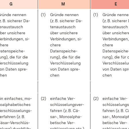
G
M
E
rün­de nen­nen
(1)
Grün­de nen­nen
(1)
Grün­de nen­n
z. B. si­che­rer Da­
(z. B. si­che­rer Da­
(z. B. si­che­rer
en­aus­tausch
ten­aus­tausch
ten­aus­tausch
ber un­si­che­re
über un­si­che­re
über un­si­che­r
er­bin­dun­gen, si­
Ver­bin­dun­gen, si­
Ver­bin­dun­gen,
he­re
che­re
che­re
a­ten­spei­che­
Da­ten­spei­che­
Da­ten­spei­che
ung), die für die
rung), die für die
rung), die für 
er­schlüs­se­lung
Ver­schlüs­se­lung
Ver­schlüs­se­l
on Da­ten spre­
von Da­ten spre­
von Da­ten spr
hen
chen
chen
in ein­fa­ches, mo­
(2)
ein­fa­che Ver­
(2)
ein­fa­che Ver­
o­al­pha­be­ti­sches
schlüs­se­lungs­ver­
schlüs­se­lungs
er­schlüs­se­lungs­
fah­ren (z. B. Cä­
fah­ren (z. B. C
er­fah­ren (z. B.
sar‑, Mo­no­al­pha­
sar‑, Mo­no­al­p
ä­sar-Ver­schlüs­
be­ti­sche Ver­
be­ti­sche Ver­
e­lung) durch­füh­
schlüs­se­lung etc.)
schlüs­se­lung 