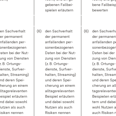
ge­be­nen Fall­bei­
be­ne Fall­bei­sp
spie­len er­läu­tern
be­wer­ten
en Sach­ver­halt
(6)
den Sach­ver­halt
(6)
den Sach­ver­h
er per­ma­nent
der per­ma­nent
der per­ma­nen
n­fal­len­den per­
an­fal­len­den per­
an­fal­len­den p
o­nen­be­zo­ge­nen
so­nen­be­zo­ge­nen
so­nen­be­zo­ge
a­ten bei der Nut­
Da­ten bei der Nut­
Da­ten bei der
ung von Diens­ten
zung von Diens­ten
zung von Dien
z. B. Or­tungs­
(z. B. Or­tungs­
(z. B. Or­tungs­
iens­te, Surf­ver­
diens­te, Surf­ver­
diens­te, Surf­v
al­ten, Strea­m­ing)
hal­ten, Strea­m­ing)
hal­ten, Strea­m
nd de­ren Spei­
und de­ren Spei­
und de­ren Spe
he­rung an ei­nem
che­rung an ei­nem
che­rung an all
ll­tags­re­le­van­ten
all­tags­re­le­van­ten
tags­re­le­van­te
ei­spiel er­läu­tern
Bei­spiel er­läu­tern
Bei­spie­len er­l
nd da­bei so­wohl
und da­bei so­wohl
tern und da­be
ut­zen als auch
Nut­zen als auch
wohl Nut­zen a
i­si­ken nen­nen
Ri­si­ken nen­nen
auch Ri­si­ken 