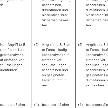
en
be­schrei­ben,
be­schrei­ben,
durch­füh­ren und
durch­füh­ren 
hin­sicht­lich ih­rer
hin­sicht­lich ih­
Si­cher­heit be­wer­
Si­cher­heit be­
ten
ten
i­nen An­griff (z. B.
(3)
An­grif­fe (z. B. Bru­
(3)
An­grif­fe (z. B.
ru­te Force, Häu­
te Force, Häu­fig­
te Force, Häu­f
ig­keits­ana­ly­se)
keits­ana­ly­se) auf
keits­ana­ly­se)
uf ein­fa­che Ver­
ein­fa­che Ver­
ein­fa­che Ver­
chlüs­se­lun­gen
schlüs­se­lun­gen
schlüs­se­lun­g
urch­füh­ren
be­schrei­ben und
be­schrei­ben, 
an ge­eig­ne­ten
ge­eig­ne­ten Fä
Fäl­len durch­füh­
durch­füh­ren 
ren
ver­glei­chen
e­son­de­re Si­cher­
(4)
be­son­de­re Si­cher­
(4)
be­son­de­re Si­