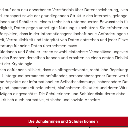
end auf dem neu er­wor­be­nen Ver­ständ­nis über Da­ten­spei­che­rung, ‑ver­a
 ‑trans­port so­wie der grund­le­gen­den Struk­tur des In­ter­nets, ge­lan­ge
rin­nen und Schü­ler zu ei­nem tech­nisch un­ter­mau­er­ten Be­wusst­sein fü
dig­keit, Da­ten ge­gen un­be­fug­te Nut­zung zu schüt­zen. Sie er­fah­ren a
ei­spie­len, dass in der In­for­ma­ti­ons­ge­sell­schaft neue An­for­de­run­gen
eit, Ver­trau­lich­keit und In­te­gri­tät von Da­ten ent­ste­hen und je­der Ein­ze
wor­tung für sei­ne Da­ten über­neh­men muss.
­le­rin­nen und Schü­ler ler­nen so­wohl ein­fachs­te Ver­schlüs­se­lungs­ver­
 das Bre­chen der­sel­ben ken­nen und er­hal­ten so ei­nen ers­ten Ein­blic
iet der Kryp­to­lo­gie.
en da­für sen­si­bi­li­siert, dass es all­tags­re­le­van­te, recht­li­che Re­ge­lun­
Hin­ter­grund per­ma­nent an­fal­len­der, per­so­nen­be­zo­ge­ner Da­ten wer­
ne As­pek­te der in­for­ma­tio­nel­len Selbst­be­stim­mung, ins­be­son­de­re Da­
 und ‑spar­sam­keit be­leuch­tet, Maß­nah­men dis­ku­tiert und de­ren Wirk
­zü­gen ein­ge­schätzt. Die Schü­le­rin­nen und Schü­ler dis­ku­tie­ren da­bei
v-kri­tisch auch nor­ma­ti­ve, ethi­sche und so­zia­le As­pek­te.
Die Schü­le­rin­nen und Schü­ler kön­nen