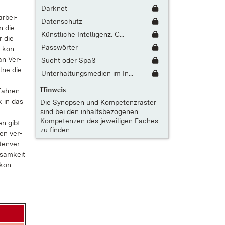
Darknet
r­bei­
Datenschutz
n die
Künstliche Intelligenz: C...
r die
Passwörter
n kon­
 an Ver­
Sucht oder Spaß
l­ne die
Unterhaltungsmedien im In...
Hinweis
fah­ren
k in das
Die
Synopsen und Kompetenzraster
sind bei den inhaltsbezogenen
Kompetenzen des jeweiligen Faches
gen gibt.
zu finden.
den ver­
ten­ver­
­sam­keit
 kon­