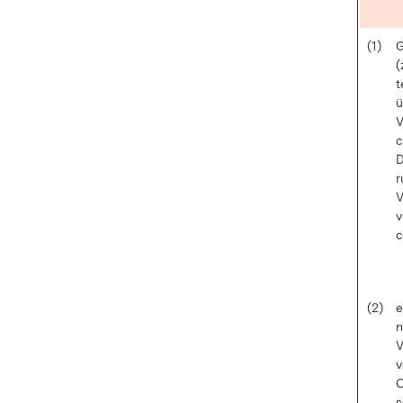
(1)
G
(
t
ü
V
c
D
r
V
v
c
(2)
e
n
V
v
C
s