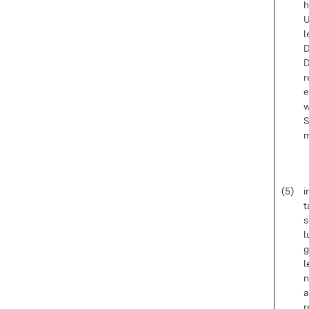
h
U
l
D
D
r
e
w
S
m
(5)
i
t
s
l
g
l
n
a
r