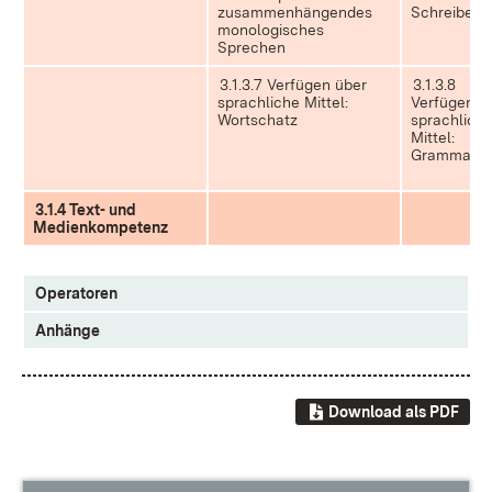
zusammenhängendes
Schreiben
monologisches
Sprechen
3.1.3.7 Verfügen über
3.1.3.8
sprachliche Mittel:
Verfügen ü
Wortschatz
sprachlich
Mittel:
Grammatik
3.1.4 Text- und
Medienkompetenz
Operatoren
Anhänge
Download als PDF