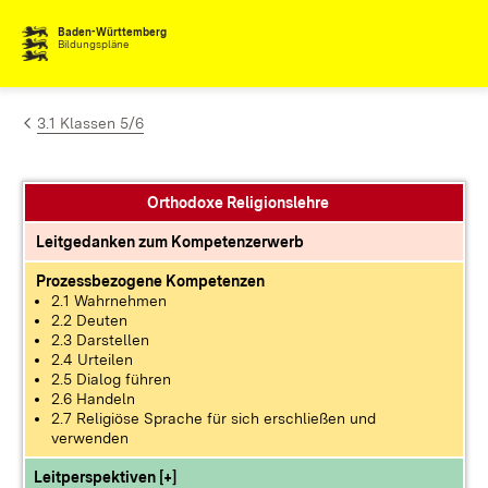
Zum Inhalt springen
Baden-Württemberg
Bildungspläne
3.1 Klassen 5/6
Orthodoxe Religionslehre
Leitgedanken zum Kompetenzerwerb
Prozessbezogene Kompetenzen
2.1 Wahrnehmen
2.2 Deuten
2.3 Darstellen
2.4 Urteilen
2.5 Dialog führen
2.6 Handeln
2.7 Religiöse Sprache für sich erschließen und
verwenden
Leitperspektiven [+]