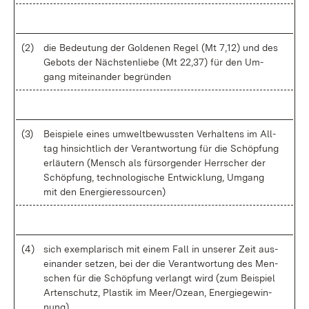
(2)
die Be­deu­tung der Gol­de­nen Re­gel (Mt 7,12) und des
Ge­bots der Nächs­ten­lie­be (Mt 22,37) für den Um­
gang mit­ein­an­der be­grün­den
(3)
Bei­spie­le ei­nes um­welt­be­wuss­ten Ver­hal­tens im All­
tag hin­sicht­lich der Ver­ant­wor­tung für die Schöp­fung
er­läu­tern (Mensch als für­sor­gen­der Herr­scher der
Schöp­fung, tech­no­lo­gi­sche Ent­wick­lung, Um­gang
mit den En­er­gie­res­sour­cen)
(4)
sich ex­em­pla­risch mit ei­nem Fall in un­se­rer Zeit aus­
ein­an­der set­zen, bei der die Ver­ant­wor­tung des Men­
schen für die Schöp­fung ver­langt wird (zum Bei­spiel
Ar­ten­schutz, Plas­tik im Meer/O­ze­an, En­er­gie­ge­win­
nung)