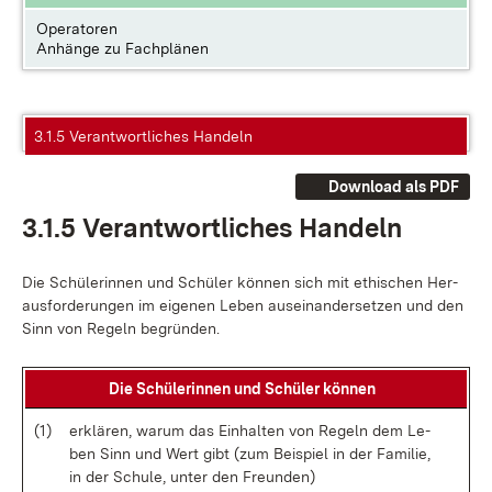
Operatoren
Anhänge zu Fachplänen
3.1.5 Verantwortliches Handeln
Download als PDF
3.1.5 Ver­ant­wort­li­ches Han­deln
Die Schü­le­rin­nen und Schü­ler kön­nen sich mit ethi­schen Her­
aus­for­de­run­gen im ei­ge­nen Le­ben aus­ein­an­der­set­zen und den
Sinn von Re­geln be­grün­den.
Die Schü­le­rin­nen und Schü­ler kön­nen
(1)
er­klä­ren, war­um das Ein­hal­ten von Re­geln dem Le­
ben Sinn und Wert gibt (zum Bei­spiel in der Fa­mi­lie,
in der Schu­le, un­ter den Freun­den)