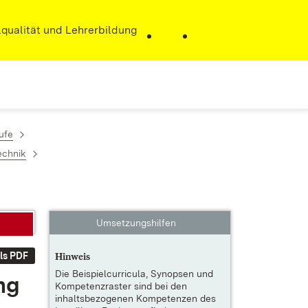
r)
qualität und Lehrerbildung
ufe
echnik
Umsetzungshilfen
ls PDF
Hinweis
Die
Beispielcurricula, Synopsen und
ung
Kompetenzraster
sind bei den
inhaltsbezogenen Kompetenzen des