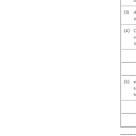
B
(3)
d
s
(4)
O
v
I
(5)
e
s
t