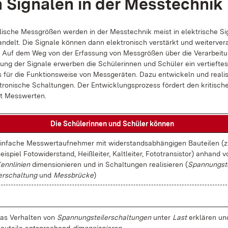
 Si­gna­len in der Mess­tech­nik
a­li­sche Mess­grö­ßen wer­den in der Mess­tech­nik meist in elek­tri­sche Si­
n­delt. Die Si­gna­le kön­nen dann elek­tro­nisch ver­stärkt und wei­ter­ver­ar
 Auf dem Weg von der Er­fas­sung von Mess­grö­ßen über die Ver­ar­bei­t
­lung der Si­gna­le er­wer­ben die Schü­le­rin­nen und Schü­ler ein ver­tief­te
 für die Funk­ti­ons­wei­se von Mess­ge­rä­ten. Da­zu ent­wi­ckeln und rea­li­s
­tro­ni­sche Schal­tun­gen. Der Ent­wick­lungs­pro­zess för­dert den kri­ti­s
t Mess­wer­ten.
Die Schü­le­rin­nen und Schü­ler kön­nen
in­fa­che Mess­wert­auf­neh­mer mit wi­der­stands­ab­hän­gi­gen Bau­tei­len 
ei­spiel Fo­to­wi­der­stand, Heiß­lei­ter, Kalt­lei­ter, Fo­to­tran­sis­tor) an­hand 
enn­li­ni­en
di­men­sio­nie­ren und in Schal­tun­gen rea­li­sie­ren (
Span­nungs­t
er­schal­tung
und
Mess­brü­cke
)
as Ver­hal­ten von
Span­nungs­tei­ler­schal­tun­gen
un­ter
Last
er­klä­ren un