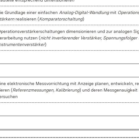
au­tei­le ent­spre­chend
di­men­sio­nie­ren
ie Grund­la­ge ei­ner ein­fa­chen
Ana­lo­g-Di­gi­tal-Wand­lung
mit
Ope­ra­ti­on
tär­kern
rea­li­sie­ren (
Kom­pa­ra­tor­schal­tung
)
pe­ra­ti­ons­ver­stär­ker­schal­tun­gen di­men­sio­nie­ren und zur ana­lo­gen Si­
er­ar­bei­tung nut­zen (
nicht in­ver­tie­ren­der Ver­stär­ker, Span­nungs­fol­ger
n­stru­men­ten­ver­stär­ker
)
i­ne elek­tro­ni­sche Mess­vor­rich­tung mit An­zei­ge pla­nen, ent­wi­ckeln, rea
ie­ren (
Re­fe­renz­mes­sun­gen, Ka­li­brie­rung
) und de­ren Mess­ge­nau­ig­keit
er­su­chen