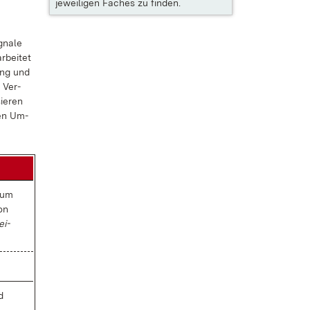
jeweiligen Faches zu finden.
gna­le
­bei­tet
ung und
s Ver­
ie­ren
chen Um­
(zum
von
ei­
d