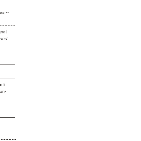
s­ver­
gnal­
 und
­li­
 un­