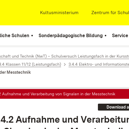
Extern:
Kultusministerium
(Öffnet in neuem Fenste
Extern:
Zentrum für Schul
liche Schulen
Sonderpädagogische Bildung
Service
chaft und Technik (NwT) – Schulversuch Leistungsfach in der Kursst
3.4 Klassen 11/12 (Leistungsfach)
3.4.4 Elektro- und Informationst
 der Messtechnik
.2 Aufnahme und Verarbeitung von Signalen in der Messtechnik
Download a
.4.2 Auf­nah­me und Ver­ar­bei­t