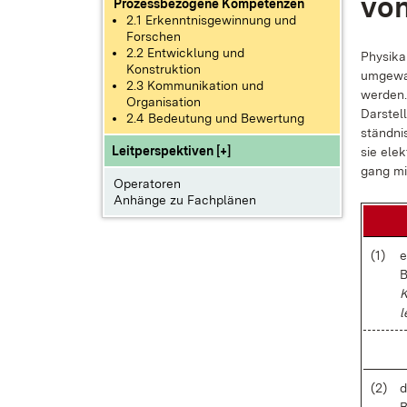
von
Prozessbezogene Kompetenzen
2.1 Erkenntnisgewinnung und
Forschen
2.2 Entwicklung und
Phy­si­k
Konstruktion
um­ge­wa
2.3 Kommunikation und
wer­den.
Organisation
Dar­stel
2.4 Bedeutung und Bewertung
ständ­nis
Leitperspektiven [+]
sie elek
gang mi
Operatoren
Anhänge zu Fachplänen
(1)
e
B
K
l
(2)
d