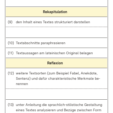
Re­ka­pi­tu­la­ti­on
(9)
den In­halt ei­nes Tex­tes struk­tu­riert dar­stel­len
(10)
Text­ab­schnit­te pa­ra­phra­sie­ren
(11)
Text­aus­sa­gen am la­tei­ni­schen Ori­gi­nal be­le­gen
Re­fle­xi­on
(12)
wei­te­re Text­sor­ten (zum Bei­spiel Fa­bel, An­ek­do­te,
Sen­tenz) und da­für cha­rak­te­ris­ti­sche Merk­ma­le be­
nen­nen
(13)
un­ter An­lei­tung die sprach­lich-sti­lis­ti­sche Ge­stal­tung
ei­nes Tex­tes ana­ly­sie­ren und Be­zü­ge zwi­schen Form