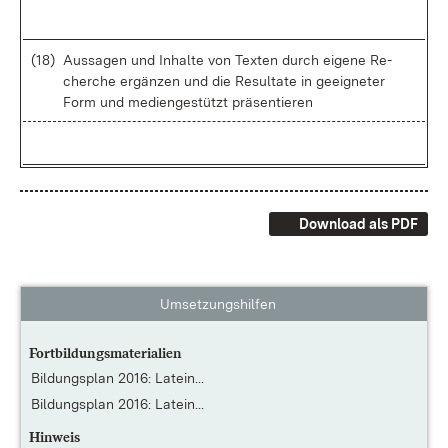
(18)
Aus­sa­gen und In­hal­te von Tex­ten durch ei­ge­ne Re­
cher­che er­gän­zen und die Re­sul­ta­te in ge­eig­ne­ter
Form und me­di­en­ge­stützt prä­sen­tie­ren
Download als PDF
Umsetzungshilfen
Fortbildungsmaterialien
Bildungsplan 2016: Latein...
Bildungsplan 2016: Latein...
Hinweis