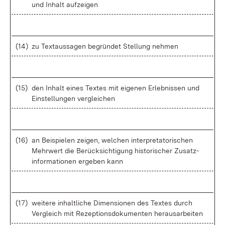
und In­halt auf­zei­gen
(14)
zu Text­aus­sa­gen be­grün­det Stel­lung neh­men
(15)
den In­halt ei­nes Tex­tes mit ei­ge­nen Er­leb­nis­sen und
Ein­stel­lun­gen ver­glei­chen
(16)
an Bei­spie­len zei­gen, wel­chen in­ter­pre­ta­to­ri­schen
Mehr­wert die Be­rück­sich­ti­gung his­to­ri­scher Zu­satz­
in­for­ma­tio­nen er­ge­ben kann
(17)
wei­te­re in­halt­li­che Di­men­sio­nen des Tex­tes durch
Ver­gleich mit Re­zep­ti­ons­do­ku­men­ten her­aus­ar­bei­ten