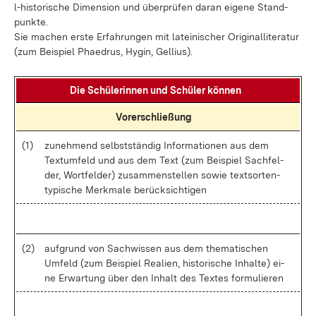
l-his­to­ri­sche Di­men­si­on und über­prü­fen dar­an ei­ge­ne Stand­
punk­te.
Sie ma­chen ers­te Er­fah­run­gen mit la­tei­ni­scher Ori­gi­nal­li­te­ra­tur
(zum Bei­spiel Pha­edrus, Hy­gin, Gel­li­us).
Die Schü­le­rin­nen und Schü­ler kön­nen
Vor­er­schlie­ßung
(1)
zu­neh­mend selbst­stän­dig In­for­ma­tio­nen aus dem
Text­um­feld und aus dem Text (zum Bei­spiel Sach­fel­
der, Wort­fel­der) zu­sam­men­stel­len so­wie text­sort­en­
ty­pi­sche Merk­ma­le be­rück­sich­ti­gen
(2)
auf­grund von Sach­wis­sen aus dem the­ma­ti­schen
Um­feld (zum Bei­spiel Rea­li­en, his­to­ri­sche In­hal­te) ei­
ne Er­war­tung über den In­halt des Tex­tes for­mu­lie­ren