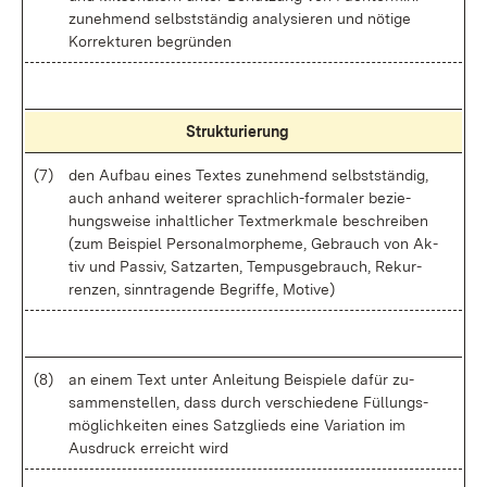
zu­neh­mend selbst­stän­dig ana­ly­sie­ren und nö­ti­ge
Kor­rek­tu­ren be­grün­den
Struk­tu­rie­rung
(7)
den Auf­bau ei­nes Tex­tes zu­neh­mend selbst­stän­dig,
auch an­hand wei­te­rer sprach­lich-for­ma­ler be­zie­
hungs­wei­se in­halt­li­cher Text­merk­ma­le be­schrei­ben
(zum Bei­spiel Per­so­nal­mor­phe­me, Ge­brauch von Ak­
tiv und Pas­siv, Satz­ar­ten, Tem­pus­ge­brauch, Re­kur­
ren­zen, sinn­tra­gen­de Be­grif­fe, Mo­ti­ve)
(8)
an ei­nem Text un­ter An­lei­tung Bei­spie­le da­für zu­
sam­men­stel­len, dass durch ver­schie­de­ne Fül­lungs­
mög­lich­kei­ten ei­nes Satz­glieds ei­ne Va­ria­ti­on im
Aus­druck er­reicht wird