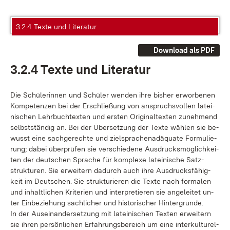
3.2.4 Texte und Literatur
Download als PDF
3.2.4 Tex­te und Li­te­ra­tur
Die Schü­le­rin­nen und Schü­ler wen­den ih­re bis­her er­wor­be­nen
Kom­pe­ten­zen bei der Er­schlie­ßung von an­spruchs­vol­len la­tei­
ni­schen Lehr­buch­t­ex­ten und ers­ten Ori­gi­nal­tex­ten zu­neh­mend
selbst­stän­dig an. Bei der Über­set­zung der Tex­te wäh­len sie be­
wusst ei­ne sach­ge­rech­te und ziel­spra­chen­ad­äqua­te For­mu­lie­
rung; da­bei über­prü­fen sie ver­schie­de­ne Aus­drucks­mög­lich­kei­
ten der deut­schen Spra­che für kom­ple­xe la­tei­ni­sche Satz­
struk­tu­ren. Sie er­wei­tern da­durch auch ih­re Aus­drucks­fä­hig­
keit im Deut­schen. Sie struk­tu­rie­ren die Tex­te nach for­ma­len
und in­halt­li­chen Kri­te­ri­en und in­ter­pre­tie­ren sie an­ge­lei­tet un­
ter Ein­be­zie­hung sach­li­cher und his­to­ri­scher Hin­ter­grün­de.
In der Aus­ein­an­der­set­zung mit la­tei­ni­schen Tex­ten er­wei­tern
sie ih­ren per­sön­li­chen Er­fah­rungs­be­reich um ei­ne in­ter­kul­tu­rel­