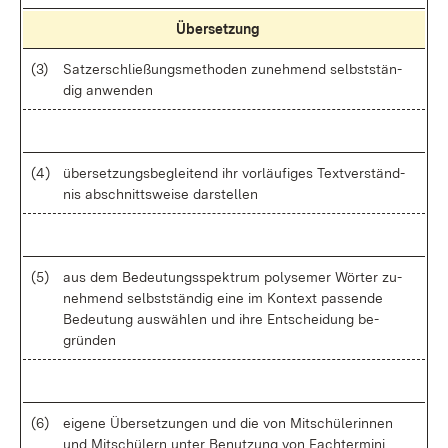
Über­set­zung
(3)
Sat­zer­schlie­ßungs­me­tho­den zu­neh­mend selbst­stän­
dig an­wen­den
(4)
über­set­zungs­be­glei­tend ihr vor­läu­fi­ges Text­ver­ständ­
nis ab­schnitts­wei­se dar­stel­len
(5)
aus dem Be­deu­tungs­spek­trum po­ly­se­mer Wör­ter zu­
neh­mend selbst­stän­dig ei­ne im Kon­text pas­sen­de
Be­deu­tung aus­wäh­len und ih­re Ent­schei­dung be­
grün­den
(6)
ei­ge­ne Über­set­zun­gen und die von Mit­schü­le­rin­nen
und Mit­schü­lern un­ter Be­nut­zung von Fach­ter­mi­ni