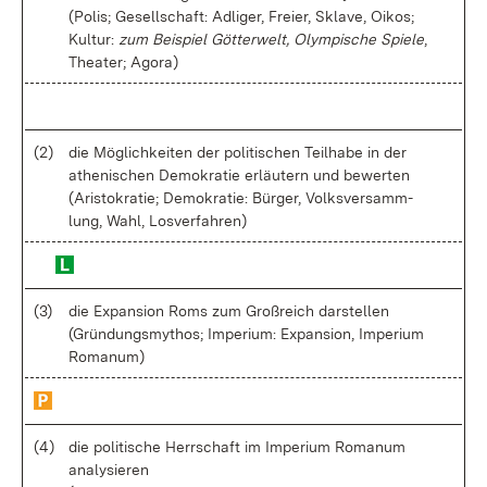
(Po­lis; Ge­sell­schaft: Ad­li­ger, Frei­er, Skla­ve, Oi­kos;
Kul­tur:
zum Bei­spiel Göt­ter­welt, Olym­pi­sche Spie­le
,
Thea­ter; Ago­ra)
(2)
die Mög­lich­kei­ten der po­li­ti­schen Teil­ha­be in der
athe­ni­schen De­mo­kra­tie er­läu­tern und be­wer­ten
(Aris­to­kra­tie; De­mo­kra­tie: Bür­ger, Volks­ver­samm­
lung, Wahl, Los­ver­fah­ren)
(3)
die Ex­pan­si­on Roms zum Groß­reich dar­stel­len
(Grün­dungs­my­thos; Im­pe­ri­um: Ex­pan­si­on, Im­pe­ri­um
Ro­ma­num)
(4)
die po­li­ti­sche Herr­schaft im Im­pe­ri­um Ro­ma­num
ana­ly­sie­ren