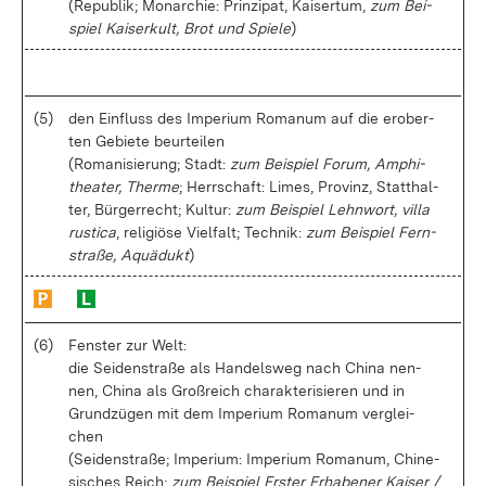
(Re­pu­blik; Mon­ar­chie: Prin­zi­pat, Kai­ser­tum,
zum Bei­
spiel Kai­ser­kult, Brot und Spie­le
)
(5)
den Ein­fluss des Im­pe­ri­um Ro­ma­num auf die er­ober­
ten Ge­bie­te be­ur­tei­len
(Ro­ma­ni­sie­rung; Stadt:
zum Bei­spiel Fo­rum, Am­phi­
thea­ter, Ther­me
; Herr­schaft: Li­mes, Pro­vinz, Statt­hal­
ter, Bür­ger­recht; Kul­tur:
zum Bei­spiel Lehn­wort, vil­la
ru­sti­ca
, re­li­giö­se Viel­falt; Tech­nik:
zum Bei­spiel Fern­
stra­ße, Aquä­dukt
)
(6)
Fens­ter zur Welt:
die Sei­den­stra­ße als Han­dels­weg nach Chi­na nen­
nen, Chi­na als Groß­reich cha­rak­te­ri­sie­ren und in
Grund­zü­gen mit dem Im­pe­ri­um Ro­ma­num ver­glei­
chen
(Sei­den­stra­ße; Im­pe­ri­um: Im­pe­ri­um Ro­ma­num, Chi­ne­
si­sches Reich;
zum Bei­spiel Ers­ter Er­ha­be­ner Kai­ser /