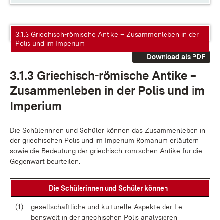
3.1.3 Griechisch-römische Antike – Zusammenleben in der
Polis und im Imperium
Download als PDF
3.1.3 Grie­chisch-rö­mi­sche An­ti­ke –
Zu­sam­men­le­ben in der Po­lis und im
Im­pe­ri­um
Die Schü­le­rin­nen und Schü­ler kön­nen das Zu­sam­men­le­ben in
der grie­chi­schen Po­lis und im Im­pe­ri­um Ro­ma­num er­läu­tern
so­wie die Be­deu­tung der grie­chisch-rö­mi­schen An­ti­ke für die
Ge­gen­wart be­ur­tei­len.
Die Schü­le­rin­nen und Schü­ler kön­nen
(1)
ge­sell­schaft­li­che und kul­tu­rel­le As­pek­te der Le­
bens­welt in der grie­chi­schen Po­lis ana­ly­sie­ren