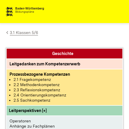
Zum Inhalt springen
Baden-Württemberg
Bildungspläne
3.1 Klassen 5/6
Geschichte
Leitgedanken zum Kompetenzerwerb
Prozessbezogene Kompetenzen
2.1 Fragekompetenz
2.2 Methodenkompetenz
2.3 Reflexionskompetenz
2.4 Orientierungskompetenz
2.5 Sachkompetenz
Leitperspektiven [+]
Operatoren
Anhänge zu Fachplänen