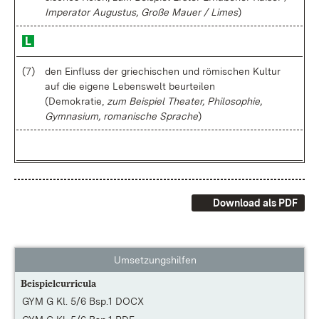
Im­pe­ra­tor Au­gus­tus, Gro­ße Mau­er / Li­mes
)
(7)
den Ein­fluss der grie­chi­schen und rö­mi­schen Kul­tur
auf die ei­ge­ne Le­bens­welt be­ur­tei­len
(De­mo­kra­tie,
zum Bei­spiel Thea­ter, Phi­lo­so­phie,
Gym­na­si­um, ro­ma­ni­sche Spra­che
)
Download als PDF
Umsetzungshilfen
Beispielcurricula
GYM G Kl. 5/6 Bsp.1 DOCX