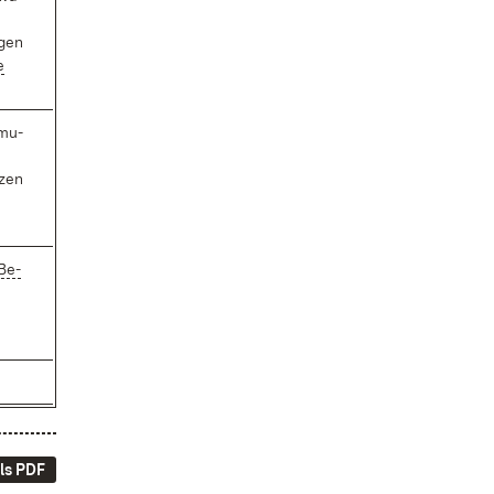
­gen
e
­mu­
­zen
 Be­
ls PDF