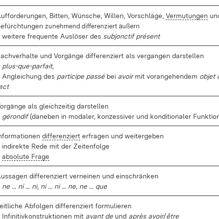
uf­for­de­run­gen, Bit­ten, Wün­sche, Wil­len, Vor­schlä­ge,
Ver­mu­tun­gen
un
e­fürch­tun­gen
zu­neh­mend dif­fe­ren­ziert äu­ßern
 wei­te­re fre­quen­te Aus­lö­ser des
sub­jonc­tif pré­sent
ach­ver­hal­te und Vor­gän­ge dif­fe­ren­ziert als ver­gan­gen dar­stel­len
 plus-que-par­fait
,
 An­glei­chung des
par­ti­ci­pe pas­sé
bei
avoir
mit vor­an­ge­hen­dem
ob­jet 
ect
or­gän­ge als gleich­zei­tig dar­stel­len
 gé­ron­dif
(da­ne­ben in mo­da­ler, kon­zes­si­ver und kon­di­tio­na­ler Funk­ti­o
n­for­ma­tio­nen
dif­fe­ren­ziert
er­fra­gen und wei­ter­ge­ben
 in­di­rek­te Re­de mit der Zei­ten­fol­ge
–
ab­so­lu­te Fra­ge
us­sa­gen dif­fe­ren­ziert ver­nei­nen und ein­schrän­ken
–
ne ... ni ... ni
,
ni ... ni ... ne
,
ne ... que
eit­li­che Ab­fol­gen
dif­fe­ren­ziert
for­mu­lie­ren
 In­fi­ni­tiv­kon­struk­tio­nen mit
avant de
und
après avoir
/
êt­re