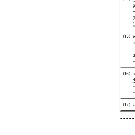
g
–
(
(
(15)
e
l
–
d
(16)
a
d
–
(17)
U