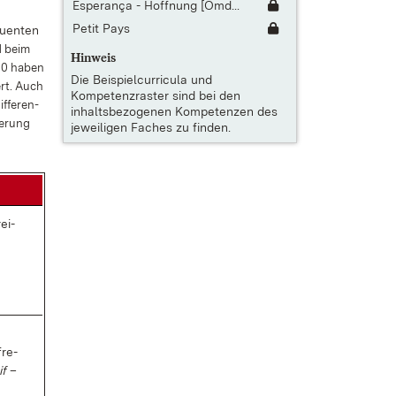
Esperança - Hoffnung [Omd...
Petit Pays
quen­ten
nd beim
Hinweis
10 ha­ben
Die
Beispielcurricula und
tert. Auch
Kompetenzraster
sind bei den
­fe­ren­
inhaltsbezogenen Kompetenzen des
ie­rung
jeweiligen Faches zu finden.
ei­
fre­
if
–