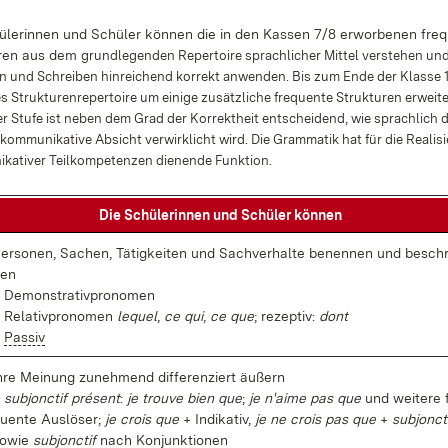
­le­rin­nen und Schü­ler kön­nen die in den Kas­sen 7/8 er­wor­be­nen fre­
u­ren aus dem
grund­le­gen­den Re­per­toire sprach­li­cher Mit­tel ver­ste­hen u
n und Schrei­ben hin­rei­chend kor­rekt an­wen­den. Bis zum En­de der Klas­se 
s Struk­tu­ren­re­per­toire um ei­ni­ge zu­sätz­li­che fre­quen­te Struk­tu­ren er­wei­
er Stu­fe ist
ne­ben dem Grad der Kor­rekt­heit ent­schei­dend, wie sprach­lich dif
 kom­mu­ni­ka­ti­ve Ab­sicht
ver­wirk­licht wird. Die Gram­ma­tik hat für die Rea­li­s
­ka­ti­ver Teil­kom­pe­ten­zen die­nen­de Funk­ti­on.
Die Schü­le­rin­nen und Schü­ler kön­nen
er­so­nen, Sa­chen, Tä­tig­kei­ten und Sach­ver­hal­te be­nen­nen und be­schr
en
 De­mons­tra­tiv­pro­no­men
 Re­la­tiv­pro­no­men
le­quel
,
ce qui
,
ce que
; re­zep­tiv:
dont
–
Pas­siv
h­re Mei­nung zu­neh­mend dif­fe­ren­ziert äu­ßern
 sub­jonc­tif pré­sent
:
je trouve bi­en que
;
je n'ai­me pas que
und wei­te­re 
uen­te Aus­lö­ser;
je crois que
+ In­di­ka­tiv,
je ne crois pas que
+
sub­jonc­t
o­wie
sub­jonc­tif
nach Kon­junk­tio­nen