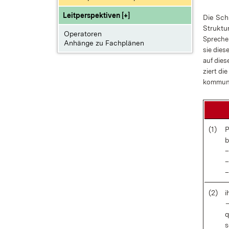
Leitperspektiven [+]
Die Schü
Struk­t
Operatoren
Spre­che
Anhänge zu Fachplänen
sie
die­se
auf die­s
ziert die
kom­mu­ni
(1)
P
b
–
–
(2)
i
–
q
s