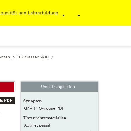
r)
qualität und Lehrerbildung
enzen
3.3 Klassen 9/10
Umsetzungshilfen
ls PDF
Synopsen
GYM F1 Synopse PDF
e
Unterrichtsmaterialien
Actif et passif