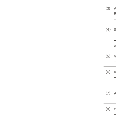
(3)
A
B
–
(4)
S
–
–
r
(5)
V
–
(6)
I
–
(7)
A
(8)
z
–