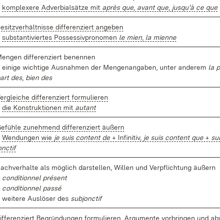
–
kom­ple­xe­re Ad­ver­bi­al­sät­ze mit
après que
,
avant que
,
jus­qu'à ce que
e­sitz­ver­hält­nis­se dif­fe­ren­ziert an­ge­ben
–
sub­stan­ti­vier­tes Pos­ses­siv­pro­no­men
le mi­en
,
la mi­en­ne
en­gen dif­fe­ren­ziert be­nen­nen
 ei­ni­ge wich­ti­ge Aus­nah­men der Men­gen­an­ga­ben, un­ter an­de­rem
la p
art des
,
bi­en des
er­glei­che dif­fe­ren­ziert for­mu­lie­ren
–
die Kon­struk­tio­nen mit
au­tant
e­füh­le zu­neh­mend dif­fe­ren­ziert äu­ßern
–
Wen­dun­gen wie
je su­is con­tent de
+ In­fi­ni­tiv,
je su­is con­tent que
+
su
onc­tif
ach­ver­hal­te als mög­lich dar­stel­len, Wil­len und Ver­pflich­tung äu­ßern
 con­di­ti­onnel pré­sent
 con­di­ti­onnel pas­sé
 wei­te­re Aus­lö­ser des
sub­jonc­tif
if­fe­ren­ziert
Be­grün­dun­gen for­mu­lie­ren, Ar­gu­men­te vor­brin­gen und ab