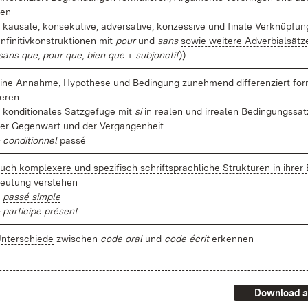
en
 kau­sa­le, kon­se­ku­ti­ve, ad­ver­sa­ti­ve, kon­zes­si­ve und fi­na­le Ver­knüp­fun
In­fi­ni­tiv­kon­struk­tio­nen mit
pour
und
sans
so­wie wei­te­re Ad­ver­bi­al­sät­z
sans que
,
pour que
,
bi­en que
+
sub­jonc­tif
)
)
i­ne An­nah­me, Hy­po­the­se und Be­din­gung zu­neh­mend dif­fe­ren­ziert for
ie­ren
 kon­di­tio­na­les Satz­ge­fü­ge mit
si
in rea­len und ir­rea­len Be­din­gungs­sät
er Ge­gen­wart und der Ver­gan­gen­heit
–
con­di­ti­onnel
pass
é
uch kom­ple­xe­re und spe­zi­fisch schrift­sprach­li­che Struk­tu­ren in ih­rer
eu­tung ver­ste­hen
–
pas­sé simp­le
par­ti­ci­pe pré­sent
n­ter­schie­de
zwi­schen
code oral
und
code écrit
er­ken­nen
Download a