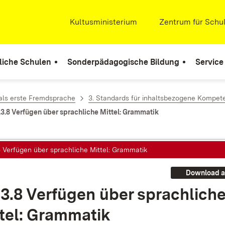
Extern:
Kultusministerium
(Öffnet in neuem Fenste
Extern:
Zentrum für Schul
liche Schulen
Sonderpädagogische Bildung
Service
als erste Fremdsprache
3. Standards für inhaltsbezogene Kompet
.3.8 Verfügen über sprachliche Mittel: Grammatik
8 Verfügen über sprachliche Mittel: Grammatik
Download a
.3.8 Ver­fü­gen über sprach­li­ch
­tel: Gram­ma­tik