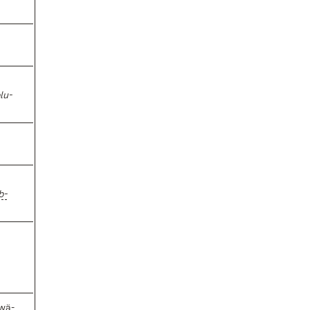
lu­
b­
­wä­