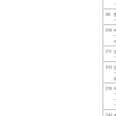
(9)
B
(10)
M
–
p
(11)
V
(12)
G
j
(13)
S
–
–
–
(14)
d