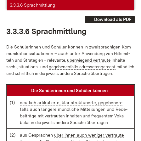
3.3.3.6 Sprachmittlung
Download als PDF
3.3.3.6 Sprach­mitt­lung
Die Schü­le­rin­nen und Schü­ler kön­nen in zwei­spra­chi­gen Kom­
mu­ni­ka­ti­ons­si­tua­tio­nen – auch un­ter
An­wen­dung von Hilfs­mit­
teln und Stra­te­gi­en – re­le­van­te,
über­wie­gend ver­trau­te
In­hal­te
sach‑, sit
ua­ti­ons- und
ge­ge­be­nen­falls adres­sa­ten­ge­recht
münd­lich
und schrift­lich in die je­weils an­de­re Spra­che über­tra­gen.
Die Schü­le­rin­nen und Schü­ler kön­nen
(1)
deut­lich ar­ti­ku­lier­te, klar struk­tu­rier­te, ge­ge­be­nen­
falls auch län­ge­re
münd­li­che Mit­tei­lun­gen und Re­de­
bei­trä­ge
mit ver­trau­ten In­hal­ten und fre­quen­tem Vo­ka­
bu­lar in die je­weils an­de­re Spra­che
über­tra­gen
(2)
aus Ge­sprä­chen
über ih­nen auch we­ni­ger ver­trau­te