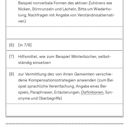
Bei­spiel non­ver­ba­le For­men des ak­ti­ven Zu­hö­rens wie
Ni­cken, Stirn­run­zeln und Lä­cheln,
Bit­te um Wie­der­ho­
lung, Nach­fra­gen mit An­ga­be von Ver­ständ­nis­al­ter­na­ti­
ven)
(6)
[in 7/8]
(7)
Hilfs­mit­tel, wie zum Bei­spiel Wör­ter­bü­cher, selbst­
stän­dig ein­set­zen
(8)
zur Ver­mitt­lung des von ih­nen Ge­mein­ten ver­schie­
de­ne Kom­pen­sa­ti­ons­stra­te­gi­en an­wen­den
(zum Bei­
spiel sprach­li­che Ver­ein­fa­chung, An­ga­be ei­nes Bei­
spiels, Pa­ra­phra­sen, Er­läu­te­run­gen,
De­fi­ni­tio­nen
, Syn­
ony­me und Ober­be­grif­fe)