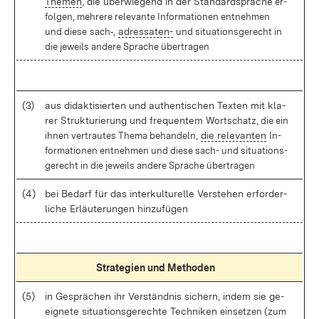
The­men
, die über­wie­gend in der Stan­dard­spra­che
er­
fol­gen, meh­re­re re­le­van­te In­for­ma­tio­nen ent­neh­men
und die­se
sach‑,
adres­sa­ten-
und si­tua­ti­ons­ge­recht in
die je­weils an­de­re Spra­che über­tra­gen
(3)
aus di­dak­ti­sier­ten und au­then­ti­schen Tex­ten mit kla­
rer Struk­tu­rie­rung und fre­quen­tem
Wort­schatz, die ein
ih­nen ver­trau­tes The­ma be­han­deln,
die re­le­van­ten
In­
for­ma­tio­nen ent­neh­men
und die­se sach- und si­tua­ti­ons­
ge­recht in die je­weils an­de­re
Spra­che über­tra­gen
(4)
bei Be­darf für das in­ter­kul­tu­rel­le Ver­ste­hen er­for­der­
li­che Er­läu­te­run­gen hin­zu­fü­gen
Stra­te­gi­en und Me­tho­den
(5)
in Ge­sprä­chen ihr Ver­ständ­nis si­chern, in­dem sie ge­
eig­ne­te si­tua­ti­ons­ge­rech­te Tech­ni­ken
ein­set­zen (zum