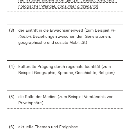
raum (un­ter an­de­rem Um­gang mit Res­sour­cen, tech­
no­lo­gi­scher Wan­del,
con­su­mer ci­ti­zenship
)
(3)
der Ein­tritt in die Er­wach­se­nen­welt (zum Bei­spiel
in­
itia­ti­on
, Be­zie­hun­gen zwi­schen den Ge­ne­ra­tio­nen,
geo­gra­phi­sche
und so­zia­le
Mo­bi­li­tät)
(4)
kul­tu­rel­le Prä­gung durch re­gio­na­le Iden­ti­tät (zum
Bei­spiel Geo­gra­phie, Spra­che, Ge­schich­te, Re­li­gi­on)
(5)
die Rol­le der Me­di­en (zum Bei­spiel Ver­ständ­nis von
Pri­vat­sphä­re)
(6)
ak­tu­el­le The­men und Er­eig­nis­se