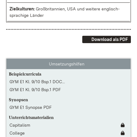
Ziel­kul­tu­ren:
Groß­bri­tan­ni­en, USA und wei­te­re eng­lisch­
spra­chi­ge Län­der
Download als PDF
Umsetzungshilfen
Beispielcurricula
GYM E1 Kl. 9/10 Bsp.1 DOC...
GYM E1 Kl. 9/10 Bsp.1 PDF
Synopsen
GYM E1 Synopse PDF
Unterrichtsmaterialien
Capitalism
College