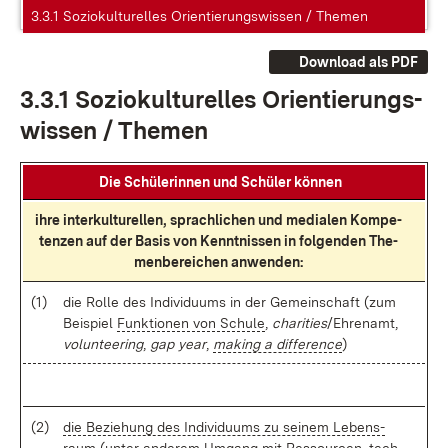
3.3.1 Soziokulturelles Orientierungswissen / Themen
Download als PDF
3.3.1 So­zio­kul­tu­rel­les Ori­en­tie­rungs­
wis­sen / The­men
Die Schü­le­rin­nen und Schü­ler kön­nen
ih­re in­ter­kul­tu­rel­len, sprach­li­chen und me­dia­len Kom­pe­
ten­zen auf der Ba­sis von Kennt­nis­sen in fol­gen­den The­
men­be­rei­chen an­wen­den:
(1)
die Rol­le des In­di­vi­du­ums in der Ge­mein­schaft (zum
Bei­spiel
Funk­tio­nen von Schu­le
,
cha­ri­ties
/Eh­ren­amt,
vol­un­tee­ring
,
gap ye­ar
,
ma­king a dif­fe­rence
)
(2)
die Be­zie­hung des In­di­vi­du­ums zu sei­nem Le­bens­