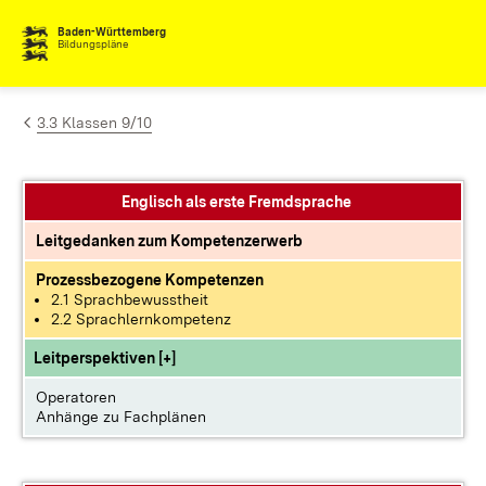
Zum Inhalt springen
Baden-Württemberg
Bildungspläne
3.3 Klassen 9/10
Englisch als erste Fremdsprache
Leitgedanken zum Kompetenzerwerb
Prozessbezogene Kompetenzen
2.1 Sprachbewusstheit
2.2 Sprachlernkompetenz
Leitperspektiven [+]
Operatoren
Anhänge zu Fachplänen