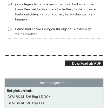
(2)
grund­le­gen­de Farb­be­zie­hun­gen und Farb­wir­kun­gen
(zum Bei­spiel Farb­ver­wandt­schaf­ten, Farb­kon­tras­te,
Farb­qua­li­tä­ten, Farb­funk­tio­nen, Far­bord­nun­gen) er­
ken­nen
(3)
Far­be und Farb­wir­kun­gen für ei­ge­ne Bild­ide­en ge­
zielt ein­set­zen
Download als PDF
Umsetzungshilfen
Beispielcurricula
GYM BK Kl. 5/6 Bsp.1 DOCX
GYM BK Kl. 5/6 Bsp.1 PDF