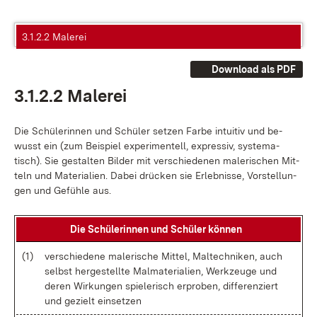
3.1.2.2 Malerei
Download als PDF
3.1.2.2 Ma­le­rei
Die Schü­le­rin­nen und Schü­ler set­zen Far­be in­tui­tiv und be­
wusst ein (zum Bei­spiel ex­pe­ri­men­tell, ex­pres­siv, sys­te­ma­
tisch). Sie ge­stal­ten Bil­der mit ver­schie­de­nen ma­le­ri­schen Mit­
teln und Ma­te­ria­li­en. Da­bei drü­cken sie Er­leb­nis­se, Vor­stel­lun­
gen und Ge­füh­le aus.
Die Schü­le­rin­nen und Schü­ler kön­nen
(1)
ver­schie­de­ne ma­le­ri­sche Mit­tel, Mal­tech­ni­ken, auch
selbst her­ge­stell­te Mal­ma­te­ria­li­en, Werk­zeu­ge und
de­ren Wir­kun­gen spie­le­risch er­pro­ben, dif­fe­ren­ziert
und ge­zielt ein­set­zen