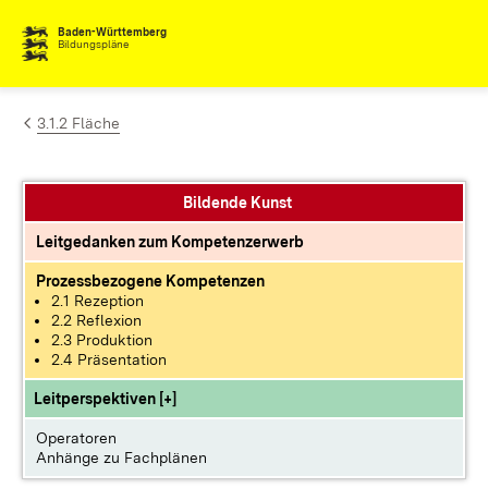
Zum Inhalt springen
Baden-Württemberg
Bildungspläne
3.1.2 Fläche
Bildende Kunst
Leitgedanken zum Kompetenzerwerb
Prozessbezogene Kompetenzen
2.1 Rezeption
2.2 Reflexion
2.3 Produktion
2.4 Präsentation
Leitperspektiven [+]
Operatoren
Anhänge zu Fachplänen