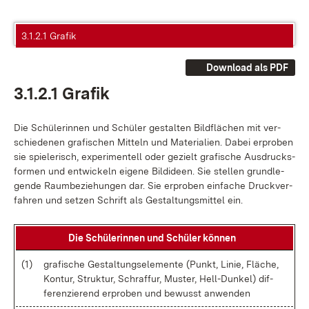
3.1.2.1 Grafik
Download als PDF
3.1.2.1 Gra­fik
Die Schü­le­rin­nen und Schü­ler ge­stal­ten Bild­flä­chen mit ver­
schie­de­nen gra­fi­schen Mit­teln und Ma­te­ria­li­en. Da­bei er­pro­ben
sie spie­le­risch, ex­pe­ri­men­tell oder ge­zielt gra­fi­sche Aus­drucks­
for­men und ent­wi­ckeln ei­ge­ne Bild­ide­en. Sie stel­len grund­le­
gen­de Raum­be­zie­hun­gen dar. Sie er­pro­ben ein­fa­che Druck­ver­
fah­ren und set­zen Schrift als Ge­stal­tungs­mit­tel ein.
Die Schü­le­rin­nen und Schü­ler kön­nen
(1)
gra­fi­sche Ge­stal­tungs­ele­men­te (Punkt, Li­nie, Flä­che,
Kon­tur, Struk­tur, Schraf­fur, Mus­ter, Hel­l-Dun­kel) dif­
fe­ren­zie­rend er­pro­ben und be­wusst an­wen­den