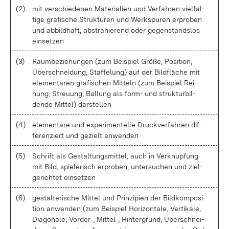
(2)
mit ver­schie­de­nen Ma­te­ria­li­en und Ver­fah­ren viel­fäl­
ti­ge gra­fi­sche Struk­tu­ren und Werk­spu­ren er­pro­ben
und ab­bild­haft, abs­tra­hie­rend oder ge­gen­stands­los
ein­set­zen
(3)
Raum­be­zie­hun­gen (zum Bei­spiel Grö­ße, Po­si­ti­on,
Über­schnei­dung, Staf­fe­lung) auf der Bild­flä­che mit
ele­men­ta­ren gra­fi­schen Mit­teln (zum Bei­spiel Rei­
hung, Streu­ung, Bal­lung als form- und struk­tur­bil­
den­de Mit­tel) dar­stel­len
(4)
ele­men­ta­re und ex­pe­ri­men­tel­le Druck­ver­fah­ren dif­
fe­ren­ziert und ge­zielt an­wen­den
(5)
Schrift als Ge­stal­tungs­mit­tel, auch in Ver­knüp­fung
mit Bild, spie­le­risch er­pro­ben, un­ter­su­chen und ziel­
ge­rich­tet ein­set­zen
(6)
ge­stal­te­ri­sche Mit­tel und Prin­zi­pi­en der Bild­kom­po­si­
ti­on an­wen­den (zum Bei­spiel Ho­ri­zon­ta­le, Ver­ti­ka­le,
Dia­go­na­le, Vor­der‑, Mit­tel‑, Hin­ter­grund, Über­schnei­