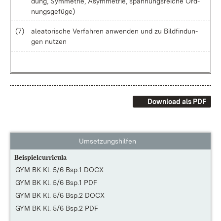
dung, Sym­me­trie, Asym­me­trie, span­nungs­rei­che Ord­
nungs­ge­fü­ge)
(7)
alea­to­ri­sche Ver­fah­ren an­wen­den und zu Bild­fin­dun­
gen nut­zen
Download als PDF
Umsetzungshilfen
Beispielcurricula
GYM BK Kl. 5/6 Bsp.1 DOCX
GYM BK Kl. 5/6 Bsp.1 PDF
GYM BK Kl. 5/6 Bsp.2 DOCX
GYM BK Kl. 5/6 Bsp.2 PDF